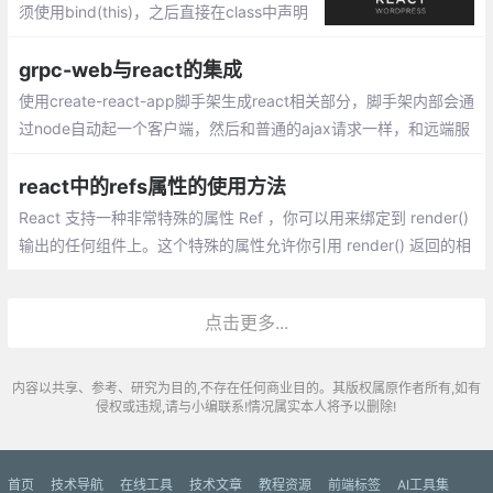
须使用bind(this)，之后直接在class中声明
函数即可正常使用，但是为什么呢，博主进
行了一番查阅，总结如下。
grpc-web与react的集成
使用create-react-app脚手架生成react相关部分，脚手架内部会通
过node自动起一个客户端，然后和普通的ajax请求一样，和远端服
务器进行通信，只不过这里采用支持rpc通信的grpc-web来发起请
求，远端采用docker容器的node服务器，node服务器端使用envo
react中的refs属性的使用方法
y作为代理
React 支持一种非常特殊的属性 Ref ，你可以用来绑定到 render()
输出的任何组件上。这个特殊的属性允许你引用 render() 返回的相
应的支撑实例（ backing instance ）。这样就可以确保在任何时间
总是拿到正确的实例
点击更多...
内容以共享、参考、研究为目的,不存在任何商业目的。其版权属原作者所有,如有
侵权或违规,请与小编联系!情况属实本人将予以删除!
首页
技术导航
在线工具
技术文章
教程资源
前端标签
AI工具集