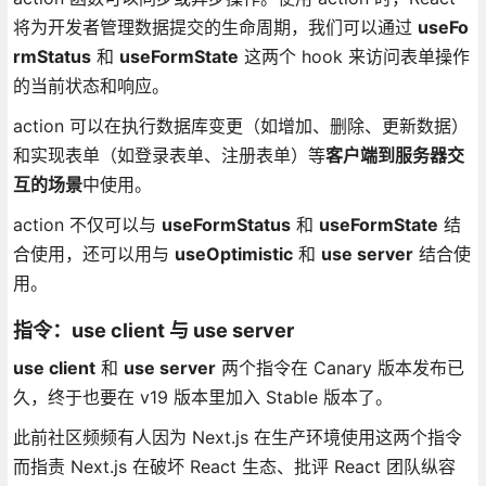
将为开发者管理数据提交的生命周期，我们可以通过
useFo
rmStatus
和
useFormState
这两个 hook 来访问表单操作
的当前状态和响应。
action 可以在执行数据库变更（如增加、删除、更新数据）
和实现表单（如登录表单、注册表单）等
客户端到服务器交
互的场景
中使用。
action 不仅可以与
useFormStatus
和
useFormState
结
合使用，还可以用与
useOptimistic
和
use server
结合使
用。
指令：use client 与 use server
use client
和
use server
两个指令在 Canary 版本发布已
久，终于也要在 v19 版本里加入 Stable 版本了。
此前社区频频有人因为 Next.js 在生产环境使用这两个指令
而指责 Next.js 在破坏 React 生态、批评 React 团队纵容