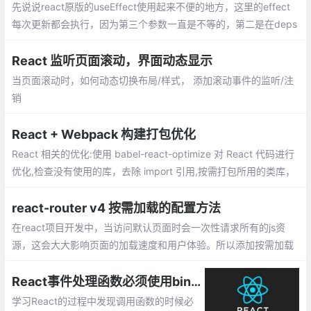
先说说react原版的useEffect使用起来不便的地方，这里的effect
每次更新都会执行，因为第三个参数一直是不等的，第二是在deps
依赖很多的时候是真的麻烦
React 监听页面滚动，界面动态显示
当页面滚动时，如何动态切换布局/样式， 添加滚动事件的监听/注
销
React + Webpack 构建打包优化
React 相关的优化:使用 babel-react-optimize 对 React 代码进行
优化,检查没有使用的库，去除 import 引用,按需打包所用的类库，
比如 lodash 、echarts 等.Webpack 构建打包存在的问题两个方
面：构建速度慢,打包后的文件体积过大
react-router v4 按需加载的配置方法
在react项目开发中，当访问默认页面时会一次性请求所有的js资
源，这会大大影响页面的加载速度和用户体验。所以添加按需加载
功能是必要的，以下是配置按需加载的方法
React事件处理函数必须使用bind(this)的原因
学习React的过程中发现调用函数的时候必