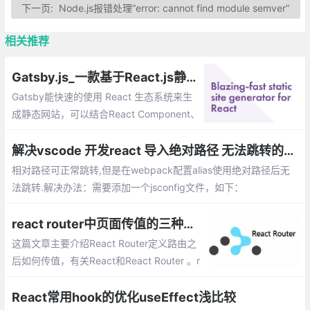
下一页:
Node.js报错处理“error: cannot find module semver”
相关推荐
Gatsby.js_一款基于React.js静态站点生成工具
Gatsby能快速的使用 React 生态系统来生
成静态网站，可以结合React Component、
Markdown 和服务端渲染来完成静态网站生
成让他更强大。
解决vscode 开发react 导入绝对路径 无法跳转的问题
相对路径可正常跳转,但是在webpack配置alias使用绝对路径后无
法跳转.解决办法：需要添加一个jsconfig文件，如下：
react router中页面传值的三种方法
这篇文章主要介绍React Router定义路由之
后如何传值，有关React和React Router 。r
eact router中页面传值的三种方法：props.
params、query、state
React常用hook的优化useEffect浅比较