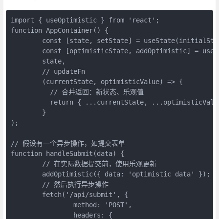
import { useOptimistic } from 'react';
function AppContainer() {
	const [state, setState] = useState(initi
	const [optimisticState, addOptimistic] = useO
	state,
	// updateFn
	(currentState, optimisticValue) => {
	  // 合并返回：新状态、乐观值
	  return { ...currentState, ...optimisticValu
	}
);
// 假设有一个异步操作，如提交表单
function handleSubmit(data) {
	// 在实际数据提交前，使用乐观更新
	addOptimistic({ data: 'optimistic data' });
	// 然后执行异步操作
	fetch('/api/submit', {
		method: 'POST',
		headers: {