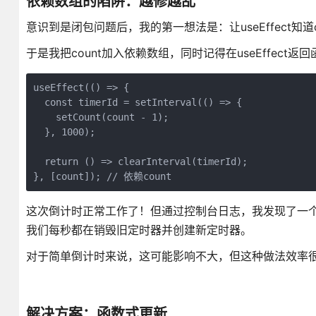
依赖数组的陷阱：越修越乱
意识到是闭包问题后，我的第一想法是：让useEffect知
于是我把count加入依赖数组，同时记得在useEffect
useEffect(() => {

  const timerId = setInterval(() => {

    setCount(count - 1);

  }, 1000);

  return () => clearInterval(timerId);

}, [count]); // 依赖count
这次倒计时正常工作了！但通过控制台日志，我发现了一个新问
我们每秒都在销毁旧定时器并创建新定时器。
对于简单倒计时来说，这可能影响不大，但这种做法效率
解决方案：函数式更新