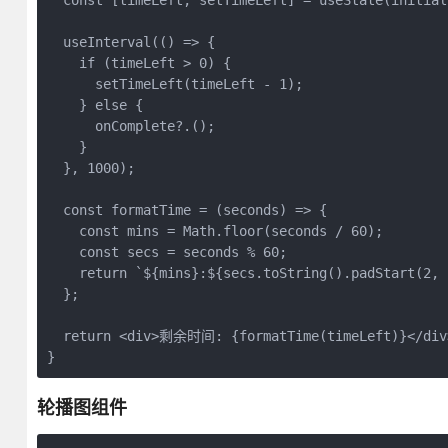
  const [timeLeft, setTimeLeft] = useState(initialT
  useInterval(() => {

    if (timeLeft > 0) {

      setTimeLeft(timeLeft - 1);

    } else {

      onComplete?.();

    }

  }, 1000);

  const formatTime = (seconds) => {

    const mins = Math.floor(seconds / 60);

    const secs = seconds % 60;

    return `${mins}:${secs.toString().padStart(2, '
  };

  return <div>剩余时间: {formatTime(timeLeft)}</div>
}
轮播图组件