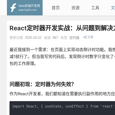
Web前端开发网
首页
资源
工具
文
web.fly63.com
React定时器开发实战：从问题到解决
分享
更新日期:
2025-10-22
阅读:
967
标签:
定时器
最近我接到一个需求：在页面上实现动态倒计时功能。我想这应该很简单
减1就行了。但当我写完代码后，发现倒计时数字只变化了一次
包的工作原理。
问题初现：定时器为何失效？
作为React开发者，我们都知道在需要执行副作用的地方应该
import React, { useState, useEffect } from 'react';