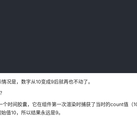
但实际情况是，数字从10变成9后就再也不动了。
呢？
就像一个时间胶囊，它在组件第一次渲染时捕获了当时的count值（
是那个初始值10，所以结果永远是9。