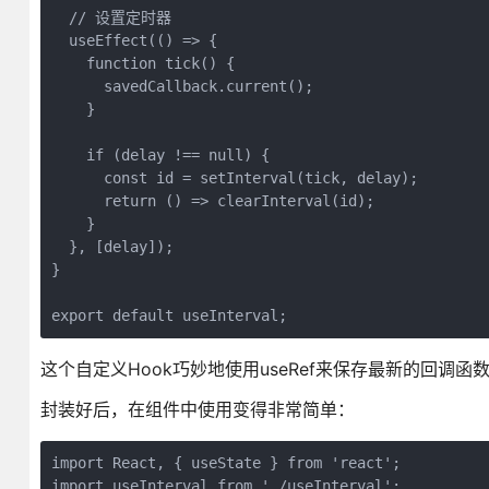
  // 设置定时器

  useEffect(() => {

    function tick() {

      savedCallback.current();

    }

    if (delay !== null) {

      const id = setInterval(tick, delay);

      return () => clearInterval(id);

    }

  }, [delay]);

}

export default useInterval;
这个自定义Hook巧妙地使用useRef来保存最新的回调
封装好后，在组件中使用变得非常简单：
import React, { useState } from 'react';

import useInterval from './useInterval';
