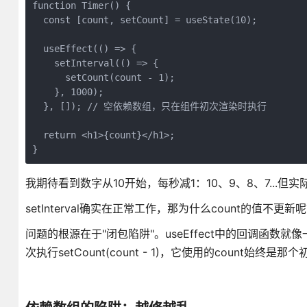
function Timer() {

  const [count, setCount] = useState(10);

  useEffect(() => {

    setInterval(() => {

      setCount(count - 1);

    }, 1000);

  }, []); // 空依赖数组，只在组件初次渲染时执行

  return <h1>{count}</h1>;

}
我期待看到数字从10开始，每秒减1：10、9、8、7...
setInterval确实在正常工作，那为什么count的值不更新
问题的根源在于"闭包陷阱"。useEffect中的回调函数
次执行setCount(count - 1)，它使用的count始终