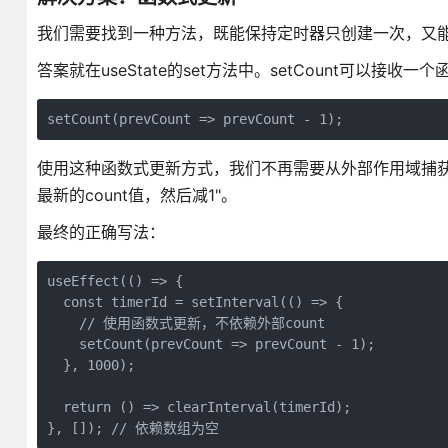
我们需要找到一种方法，既能保持定时器只创建一次，又
答案就在useState的set方法中。setCount可以
setCount(prevCount => prevCount - 1);
使用这种函数式更新方式，我们不再需要从外部作用域捕获co
最新的count值，然后减1"。
最终的正确写法：
useEffect(() => {

  const timerId = setInterval(() => {

    // 使用函数式更新，不依赖外部count

    setCount(prevCount => prevCount - 1);

  }, 1000);

  return () => clearInterval(timerId);

}, []); // 依赖数组为空