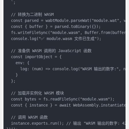
  `;

  // 转换为二进制 WASM

  const parsed = wabtModule.parseWat("module.wat", wat
  const { buffer } = parsed.toBinary({});

  fs.writeFileSync("module.wasm", Buffer.from(buffer))
  console.log("✅ module.wasm 文件已生成");

  // 准备供 WASM 调用的 JavaScript 函数

  const importObject = {

    env: {

      log: (num) => console.log("WASM 输出的数字:", num
    }

  };

  // 加载并实例化 WASM 模块

  const bytes = fs.readFileSync("module.wasm");

  const { instance } = await WebAssembly.instantiate(b
  // 调用 WASM 函数

  instance.exports.run(); // 输出 "WASM 输出的数字: 42"
