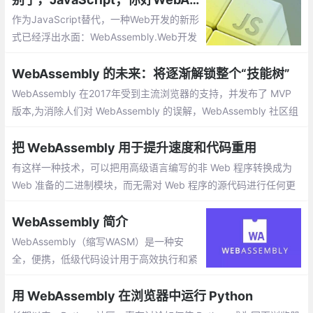
作为JavaScript替代，一种Web开发的新形
式已经浮出水面：WebAssembly.Web开发
与JavaScript开发向来是同义词。就是说，
直到现在。但一种新的Web开发形式已然出
WebAssembly 的未来：将逐渐解锁整个“技能树”
现，声言会取代JavaScript
WebAssembly 在2017年受到主流浏览器的支持，并发布了 MVP
版本,为消除人们对 WebAssembly 的误解，WebAssembly 社区组
以 RPG 游戏中人物养成的“技能树”形式，对 WebAssembly 的未来
发展路径做了非常详细的解释。
把 WebAssembly 用于提升速度和代码重用
有这样一种技术，可以把用高级语言编写的非 Web 程序转换成为
Web 准备的二进制模块，而无需对 Web 程序的源代码进行任何更
改即可完成这种转换。浏览器可以有效地下载新翻译的模块并在沙
箱中执行。执行的 Web 模块可以与其他 Web 技术无缝地交互
WebAssembly 简介
WebAssembly（缩写WASM）是一种安
全，便携，低级代码设计用于高效执行和紧
凑表示的格式。它的主要目标是使Web上的
高性能应用，不需要针对网络的特定假设或
用 WebAssembly 在浏览器中运行 Python
提供特定的定制化的网络功能