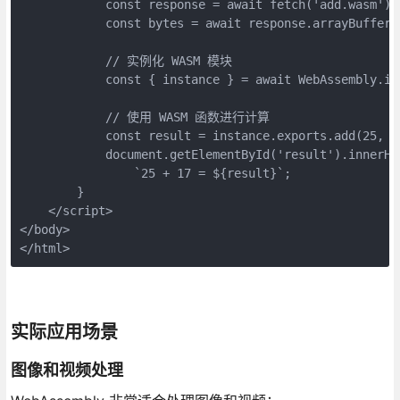
            const response = await fetch('add.wasm');

            const bytes = await response.arrayBuffer()
            // 实例化 WASM 模块

            const { instance } = await WebAssembly.ins
            // 使用 WASM 函数进行计算

            const result = instance.exports.add(25, 17
            document.getElementById('result').innerHTM
                `25 + 17 = ${result}`;

        }

    </script>

</body>

</html>
实际应用场景
图像和视频处理