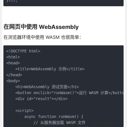
})();
在网页中使用 WebAssembly
在浏览器环境中使用 WASM 也很简单：
<!DOCTYPE html>

<html>

<head>

    <title>WebAssembly 示例</title>

</head>

<body>

    <h1>WebAssembly 测试页面</h1>

    <button onclick="runWasm()">运行 WASM 计算</button>
    <div id="result"></div>

    <script>

        async function runWasm() {

            // 从服务器加载 WASM 文件
