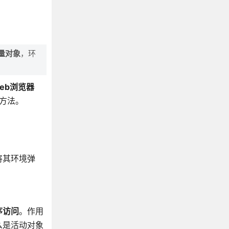
量对象
，环
eb浏览器
和方法。
将其环境弹
序访问
。作用
么是活动对象