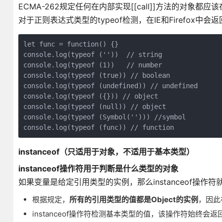
ECMA-262规定任何在内部实现[[call]]方法的对象都应该在应
对于正则表达式类型的typeof检测，在IE和Firefox中会返回o
let func = function() {}

console.log(typeof (''))  // string

console.log(typeof (1))   // number

console.log(typeof (true)) // boolean

console.log(typeof (undefined)) // undefined

console.log(typeof ({})) // object

console.log(typeof (null)) // object

console.log(typeof (Symbol(''))) //symbol

console.log(typeof (func)) // function
instanceof（只适用于对象，不适用于基本类型）
instanceof操作符用于判断是什么类型的对象
如果变量是给定引用类型的实例，那么instanceof操作符就
根据规定，
所有的引用类型的值都是Object的实例
，因此在
instanceof操作符检测基本类型的值，该操作符始终会返