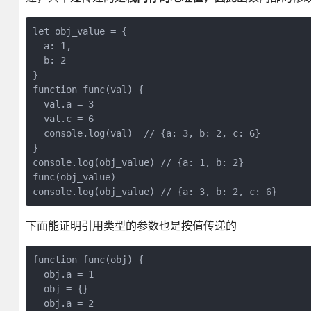
let obj_value = {

  a: 1,

  b: 2

}

function func(val) {

  val.a = 3

  val.c = 6

  console.log(val)  // {a: 3, b: 2, c: 6}

}

console.log(obj_value) // {a: 1, b: 2}

func(obj_value)

console.log(obj_value) // {a: 3, b: 2, c: 6}
下面能证明引用类型的参数也是按值传递的
function func(obj) {

  obj.a = 1

  obj = {}

  obj.a = 2
