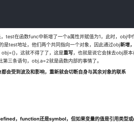
est在函数func中新增了一个a属性并赋值为1，此时，obj
是test地址，他们两个共同指向一个对象，因此通过obj
新增
bj={}，这就不得了了，这是
重写
，也就是说它会抹去obj原
此第三条语句，obj.a=2就是函数内部的事情了。
象都会受到波及和影响，重新就会切断自身与其余对象的联系
ndefined，function还是symbol，但如果变量的值是引用类型或n