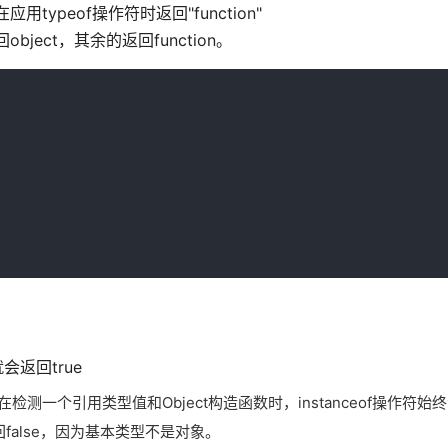
用typeof操作符时返回"function"
bject，其余的返回function。
会返回true
检测一个引用类型值和Object构造函数时，instanceof操作符始终
回false，因为基本类型不是对象。