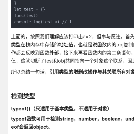
}

let test = {}

func(test)

console.log(test.a) // 1
上面的，按照我们理解应该打印出a=2，但事与愿违，首先，t
类型在栈内存中存储的地址值，也就是说函数内的obj复制的
作都会反映到函数外部，接下来再看函数内的第二条语句，o
值，这就切断了test和obj共同指向一个对象这个联系，因
所以总结一句话，
引用类型的增删改操作与其关联所有对
检测类型
typeof()（只适用于基本类型，不适用于对象）
typeof函数可用于检测string，number，boolean，u
eof会返回object
。