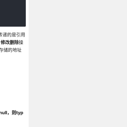
中传递的是引用
，修改删除
操
本存储的地址
ull，则typ