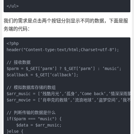
</ul>
我们的需求是点击两个按钮分别显示不同的数据，下面是服
务端的代码：
<?php 

header("Content-type:text/html;Charset=utf-8");

// 接收数据 

$parm = $_GET[‘parm‘] ? $_GET[‘parm‘] : ‘music‘;

$callback = $_GET[‘callback‘];

// 模拟数据库存储的数组 

$arr_music = [‘残酷月光‘,‘孤身‘,‘Come back‘,‘情深深雨蒙蒙
$arr_movie = [‘肖申克的救赎‘,‘流浪地球‘,‘盗梦空间‘,‘我不
// 判断传输的数据是什么

if($parm === "music") {

    $data = $arr_music;

}else {
