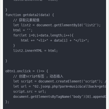
}

function getdata2(data) {

    // 获取元素赋值 

    let list2 = document.getElementById(‘list2‘);

    html = ‘‘;

    for(let i=0;i<data.length;i++){

        html += "<li>" + data[i] + "</li>";

    }

    list2.innerHTML = html;

}

oBtn1.onclick = ()=> {

    // 创建script标签 ，动态插入 

    let script = document.createElement(‘script‘); /
    let url = "02.jsonp.php?parm=music&callback=getdat
    script.src = url;

    document.getElementsByTagName(‘body‘)[0].appendChi
};
