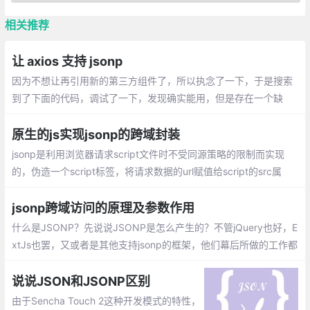
相关推荐
让 axios 支持 jsonp
因为不想让再引用新的第三方组件了，所以执念了一下，于是搜索
到了下面的代码，调试了一下，发现确实能用，但是存在一个缺
陷，就是如果存在连续多次的请求，都会回调到同一个函数上
原生的js实现jsonp的跨域封装
jsonp是利用浏览器请求script文件时不受同源策略的限制而实现
的，伪造一个script标签，将请求数据的url赋值给script的src属
性，并将该标签添加到html中，浏览器会自动发送请求，返回的一
般时一段js代码，即函数的调用代码。
jsonp跨域访问的原理及参数作用
什么是JSONP？先说说JSONP是怎么产生的？不管jQuery也好，E
xtJs也罢，又或者是其他支持jsonp的框架，他们幕后所做的工作都
是一样的，下面我来循序渐进的说明一下jsonp在客户端的实现
说说JSON和JSONP区别
由于Sencha Touch 2这种开发模式的特性，