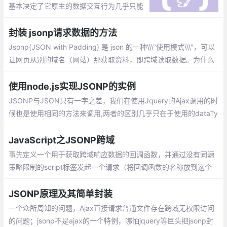
基本决定了它原生的数据交互行为几乎只能
通过AJAX来实现。当然了，通过调用强大的
PhoneGap插件然后打包，你可以实现100%
封装 jsonp请求数据的方法
的Socket通讯和本地数据库功能
Jsonp(JSON with Padding) 是 json 的一种\\\"使用模式\\\"，可以
让网页从别的域名（网站）那获取资料，即跨域读取数据。为什么
我们从不同的域（网站）访问数据需要一个特殊的技术( JSONP )
呢？这是因为同源策略。
使用node.js实现JSONP的实例
JSONP与JSON只有一字之差，我们在使用Jquery的Ajax调用的时
候也是使用相同的方法来调用,两者的区别几乎只在于使用的dataTy
pe这个属性的不同。但是实际上JSON和JSONP是完全不同的两个
东西，JSON是一个数据格式
JavaScript之JSONP跨域
事先定义一个用于获取跨域响应数据的回调函数，并通过没有同源
策略限制的script标签发起一个请求（将回调函数的名称放到这个
请求的query参数里），然后服务端返回这个回调函数的执行，并
将需要响应的数据放到回调函数的参数里
JSONP原理及其简单封装
一个众所周知的问题，Ajax直接请求普通文件存在跨域无权限访问
的问题；jsonp不是ajax的一个特例，哪怕jquery等巨头把jsonp封