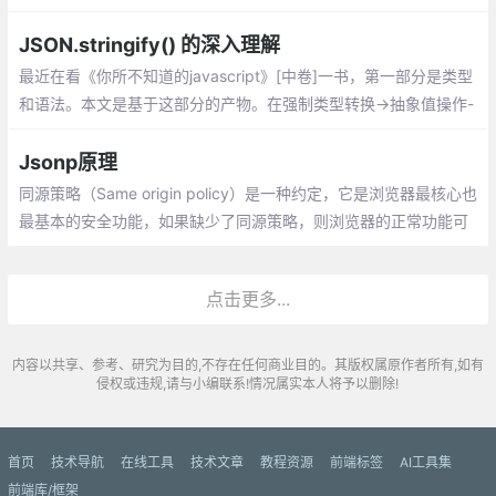
装进了ajax，也不能改变！
JSON.stringify() 的深入理解
最近在看《你所不知道的javascript》[中卷]一书，第一部分是类型
和语法。本文是基于这部分的产物。在强制类型转换->抽象值操作-
> toString 部分，其中对工具函数 JSON.stringify(..) 将 JSON 对
象序列化为字符串部分介绍进行了详细的介绍。
Jsonp原理
同源策略（Same origin policy）是一种约定，它是浏览器最核心也
最基本的安全功能，如果缺少了同源策略，则浏览器的正常功能可
能都会受到影响。可以说Web是构建在同源策略基础之上的，浏览
器只是针对同源策略的一种实现。
点击更多...
内容以共享、参考、研究为目的,不存在任何商业目的。其版权属原作者所有,如有
侵权或违规,请与小编联系!情况属实本人将予以删除!
首页
技术导航
在线工具
技术文章
教程资源
前端标签
AI工具集
前端库/框架