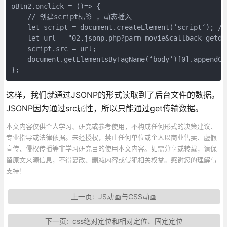
oBtn2.onclick = ()=> {

    // 创建script标签 ，动态插入 

    let script = document.createElement(‘script‘); /
    let url = "02.jsonp.php?parm=movie&callback=getdat
    script.src = url;

    document.getElementsByTagName(‘body‘)[0].appendChi
这样，我们就通过JSONP的形式读取到了后台文件的数据。
JSONP因为通过src属性，所以只能通过get传输数据。
本文内容仅供个人学习、研究或参考使用，不构成任何形式的决策建议、
专业指导或法律依据。未经授权，禁止任何单位或个人以商业售卖、虚假
宣传、侵权传播等非学习研究目的使用本文内容。如需分享或转载，请保
留原文来源信息，不得篡改、删减内容或侵犯相关权益。感谢您的理解与
支持！
上一页:
JS动画与CSS动画
下一页:
css绝对定位和相对定位、固定定位