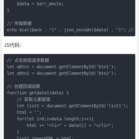
    $data = $arr_movie;

}

// 传输数据 

echo $callback . "(" . json_encode($data) . ")"
JS代码：
// 点击按钮请求数据  

let oBtn1 = document.getElementById(‘btn1‘);

let oBtn2 = document.getElementById(‘btn2‘);

// 创建回调函数 

function getdata1(data) {

    // 获取元素赋值 

    let list1 = document.getElementById(‘list1‘);

    html = ‘‘;

    for(let i=0;i<data.length;i++){

        html += "<li>" + data[i] + "</li>";

    }

    list1.innerHTML = html;
