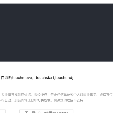
chmove，touchstart,touchend;
、专业指导或法律依据。未经授权，禁止任何单位或个人以商业售卖、虚假宣传
不得篡改、删减内容或侵犯相关权益。感谢您的理解与支持！
术
下一页:
Rxjs常用operators