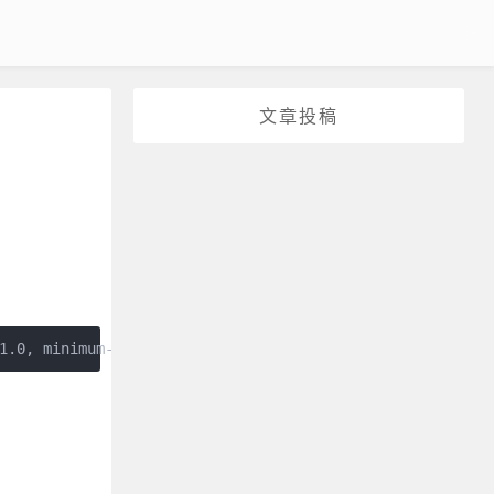
文章投稿
1.0, minimum-scale=1.0, user-scalable=0" />