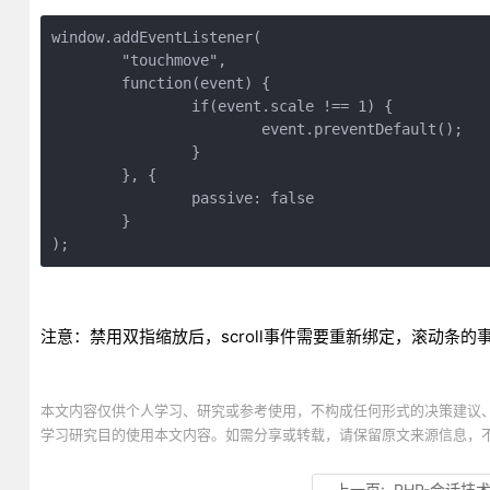
window.addEventListener(

	"touchmove",

	function(event) {

		if(event.scale !== 1) {

			event.preventDefault();

		}

	}, {

		passive: false

	}

);
注意：禁用双指缩放后，scroll事件需要重新绑定，滚动条的事件监听tou
本文内容仅供个人学习、研究或参考使用，不构成任何形式的决策建议
学习研究目的使用本文内容。如需分享或转载，请保留原文来源信息，
上一页:
PHP-会话技