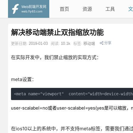
Web前端开发网
首页
资源
工具
文
web.fly63.com
解决移动端禁止双指缩放功能
分享
更新日期:
2019-01-03
阅读:
10.1k
标签:
移动端
在实际开发中，我们禁止缩放的实现方式：
meta设置：
<meta name="viewport"  content="width=device-width
user-scalabel=no或者user-scalabel=yes(yes是可以
在ios10以上的系统中，并不支持meta标签，需要我们通