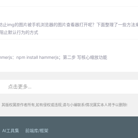
止img的图片被手机浏览器的图片查看器打开呢？下面整理了一些方法来
s事件阻止默认行为的方式
s：npm install hammerjs；第二步 写核心缩放功能
点击更多...
其版权属原作者所有,如有侵权或违规,请与小编联系!情况属实本人将予以删除!
AI工具集
前端库/框架