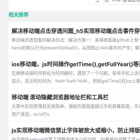
相关推荐
解决移动端点击穿透问题_h5实现移动端点击事件
移动端点透现象的解决办法：解决方案一：来得很直接github上有个fas
hend的默认行为preventDefault()，从而阻止click事件的产
ios移动端，js时间操作getTime(),getFullYe
在做移动端时间转化为时间戳时，遇到了一个问题，安卓手机上访问
显示，显示的时间为：NaN-NaN-NaN ，例如getTime()在ios
移动端 滚动隐藏浏览器地址栏和工具栏
文章中实现原理其实很简单，强制页面高度超过手机屏幕高度，手动
用户滚动，scrollTo.
js实现移动端微信禁止字体被放大或缩小，防止排
由于微信webvie内置了调整字体大小的功能，如果用户调整了