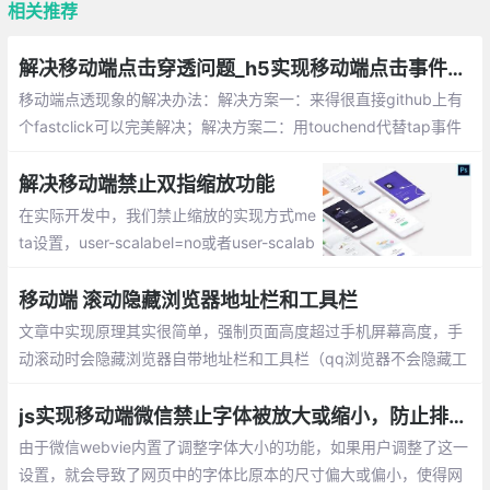
相关推荐
解决移动端点击穿透问题_h5实现移动端点击事件穿透的多种解决方案
移动端点透现象的解决办法：解决方案一：来得很直接github上有
个fastclick可以完美解决；解决方案二：用touchend代替tap事件
并阻止掉时A元素touchend的默认行为preventDefault()，从而阻
止click事件的产生；解决方案三：延迟一定的时间(300ms+)来处
解决移动端禁止双指缩放功能
理事件...
在实际开发中，我们禁止缩放的实现方式me
ta设置，user-scalabel=no或者user-scalab
el=yes(yes是可以缩放，no或者0是不能缩
放)，在ios10以上的系统中，并不支持meta
移动端 滚动隐藏浏览器地址栏和工具栏
标签，需要我们通过脚本实现
文章中实现原理其实很简单，强制页面高度超过手机屏幕高度，手
动滚动时会隐藏浏览器自带地址栏和工具栏（qq浏览器不会隐藏工
具栏）.原理：js模拟用户滚动，scrollTo.
js实现移动端微信禁止字体被放大或缩小，防止排版错乱
由于微信webvie内置了调整字体大小的功能，如果用户调整了这一
设置，就会导致了网页中的字体比原本的尺寸偏大或偏小，使得网