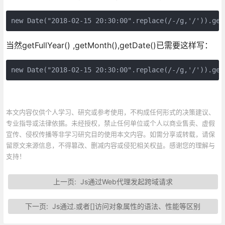
new Date("2018-02-15 20:30:00".replace(/-/g,'/'))
当然getFullYear() ,getMonth(),getDate()已需要这样写：
new Date("2018-02-15 20:30:00".replace(/-/g,'/')).get
本文内容仅供个人学习、研究或参考使用，不构成任何形式的决策建议、
专业指导或法律依据。未经授权，禁止任何单位或个人以商业售卖、虚假
宣传、侵权传播等非学习研究目的使用本文内容。如需分享或转载，请保
留原文来源信息，不得篡改、删减内容或侵犯相关权益。感谢您的理解与
支持！
上一页:
Js通过Web代理发起跨域请求
下一页:
Js通过.或者[]访问对象属性的语法、性能等区别