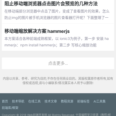
阻止移动端浏览器点击图片会预览的几种方法
在移动端部分浏览器中点击了图片，变成了查看图片的效果，怎么
防止img的图片被手机浏览器的图片查看器打开呢？下面整理了一
些方法来实现：在img元素上添加 onclick=return false、背景图的
方式插入、使用js事件阻止默认行为的方式
移动端缩放解决方案 hammerjs
本方案适合各种前端成熟框架，以 ionic3为例子，第一步 安装 ha
mmerjs：npm install hammerjs；第二步 写核心缩放功能
点击更多...
内容以共享、参考、研究为目的,不存在任何商业目的。其版权属原作者所有,如有
侵权或违规,请与小编联系!情况属实本人将予以删除!
首页
技术导航
在线工具
技术文章
教程资源
前端标签
AI工具集
前端库/框架