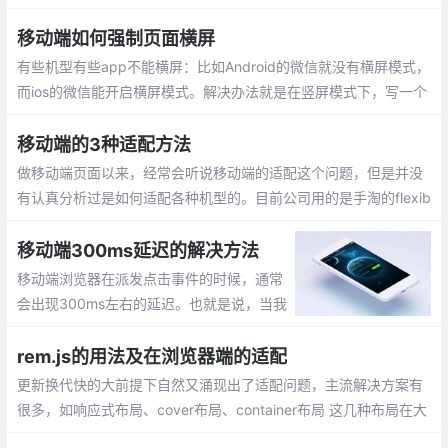
页可能出现排版错乱，或者字体太小看不清的情况发生
移动端如何强制页面横屏
有些机型有些app不能横屏：比如Android的微信就没有横屏模式，
而ios的微信能开启横屏模式。解决办法就是在竖屏模式下，写一个
横屏的div，然后设置rotate正（负）90度，把他旋转过来；而且如
果用户切到横屏时，需要把rotate复原，要求也能正常展现。
移动端的3种适配方法
做移动端页面以来，经常会听说移动端的适配这个问题，但是并没
有认真分析过是如何适配各种机型的。目前公司用的是手淘的flexib
le.js进行页面适配的。适配的根本原理其实就是将设计稿按一定的
比例在不同的手机上实现
移动端300ms延迟的解决方法
移动端浏览器在派发点击事件的时候，通常
会出现300ms左右的延迟。也就是说，当我
们点击页面的时候移动端浏览器并不是立即
作出反应，而是会等上一小会儿才会出现点
rem.js的用法及在浏览器端的适配
击的效果。
更新换代快的大前提下自然又涌现出了适配问题，主流解决方案有
很多，如响应式布局、cover布局、container布局 这几种布局在大
多数情况下不限制高度的页面下还是相当有用的