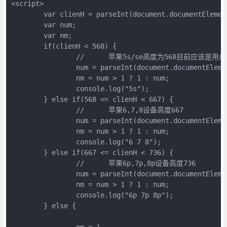
<script>

	var clienH = parseInt(document.documentElement.clientHeight);

	var num;

	var nm;

	if(clienH < 568) {

		//	苹果5s/se高度为568目前应该是用户群用的最小的屏,如果4s还是存在用户的话或者有更小的屏还在用的话根据实际情况做考虑.

		num = parseInt(document.documentElement.clientHeight) / 568;

		nm = num > 1 ? 1 : num;

		console.log("5s");

	} else if(568 <= clienH < 667) {

		//	苹果6,7,8设备高度667

		num = parseInt(document.documentElement.clientHeight) / 667;

		nm = num > 1 ? 1 : num;

		console.log("6 7 8");

	} else if(667 <= clienH < 736) {

		//	苹果6p,7p,8p设备高度736

		num = parseInt(document.documentElement.clientHeight) / 736;

		nm = num > 1 ? 1 : num;

		console.log("6p 7p 8p");

	} else {

		nm = 1
