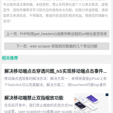
专业指导或法律依据。未经授权，禁止任何单位或个人以商业售卖、虚假
宣传、侵权传播等非学习研究目的使用本文内容。如需分享或转载，请保
留原文来源信息，不得篡改、删减内容或侵犯相关权益。感谢您的理解与
支持！
上一页:
PHP利用get_headers()函数判断远程的url地址是否有效
下一页:
web scraper 抓取网页数据的几个常见问题
相关推荐
解决移动端点击穿透问题_h5实现移动端点击事件穿透的多种解决方案
移动端点透现象的解决办法：解决方案一：来得很直接github上有
个fastclick可以完美解决；解决方案二：用touchend代替tap事件
并阻止掉时A元素touchend的默认行为preventDefault()，从而阻
止click事件的产生；解决方案三：延迟一定的时间(300ms+)来处
解决移动端禁止双指缩放功能
理事件...
在实际开发中，我们禁止缩放的实现方式me
ta设置，user-scalabel=no或者user-scalab