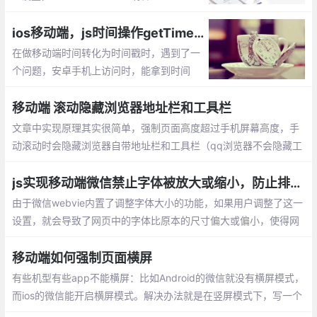
el=yes(yes是可以缩放，no或者0是不能缩
放)，在ios10以上的系统中，并不支持meta
ios移动端，js时间操作getTime(),getFullYear()等返回显示NaN的解决办法及原因
标签，需要我们通过脚本实现
在做移动端时间转化为时间戳时，遇到了一
个问题，安卓手机上访问时，能拿到时间
戳，从而正确转换时间，而在iOS上缺不能
正常显示，显示的时间为：NaN-NaN-NaN
移动端 滚动隐藏浏览器地址栏和工具栏
，例如getTime()在ios上拿不到时间戳显示
文章中实现原理其实很简单，强制页面高度超过手机屏幕高度，手
NaN
动滚动时会隐藏浏览器自带地址栏和工具栏（qq浏览器不会隐藏工
具栏）.原理：js模拟用户滚动，scrollTo.
js实现移动端微信禁止字体被放大或缩小，防止排版错乱
由于微信webvie内置了调整字体大小的功能，如果用户调整了这一
设置，就会导致了网页中的字体比原本的尺寸偏大或偏小，使得网
页可能出现排版错乱，或者字体太小看不清的情况发生
移动端如何强制页面横屏
有些机型有些app不能横屏：比如Android的微信就没有横屏模式，
而ios的微信能开启横屏模式。解决办法就是在竖屏模式下，写一个
横屏的div，然后设置rotate正（负）90度，把他旋转过来；而且如