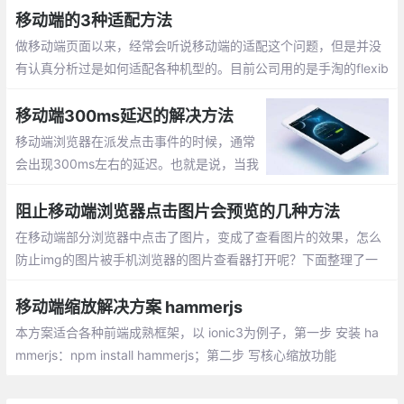
果用户切到横屏时，需要把rotate复原，要求也能正常展现。
移动端的3种适配方法
做移动端页面以来，经常会听说移动端的适配这个问题，但是并没
有认真分析过是如何适配各种机型的。目前公司用的是手淘的flexib
le.js进行页面适配的。适配的根本原理其实就是将设计稿按一定的
比例在不同的手机上实现
移动端300ms延迟的解决方法
移动端浏览器在派发点击事件的时候，通常
会出现300ms左右的延迟。也就是说，当我
们点击页面的时候移动端浏览器并不是立即
作出反应，而是会等上一小会儿才会出现点
阻止移动端浏览器点击图片会预览的几种方法
击的效果。
在移动端部分浏览器中点击了图片，变成了查看图片的效果，怎么
防止img的图片被手机浏览器的图片查看器打开呢？下面整理了一
些方法来实现：在img元素上添加 onclick=return false、背景图的
方式插入、使用js事件阻止默认行为的方式
移动端缩放解决方案 hammerjs
本方案适合各种前端成熟框架，以 ionic3为例子，第一步 安装 ha
mmerjs：npm install hammerjs；第二步 写核心缩放功能