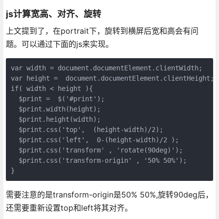
js计算宽高、对齐、旋转
上文提到了，在portrait下，旋转到横屏后宽和高会有问
题。可以通过下面的js来实现。
var width = document.documentElement.clientWidth;

var height =  document.documentElement.clientHeight;

if( width < height ){

  $print =  $('#print');

  $print.width(height);

  $print.height(width);

  $print.css('top',  (height-width)/2);

  $print.css('left',  0-(height-width)/2 );

  $print.css('transform' , 'rotate(90deg)');

  $print.css('transform-origin' , '50% 50%');

}
需要注意的是transform-origin是50% 50%,旋转90deg后，
还需要重新设置top和left将其对齐。