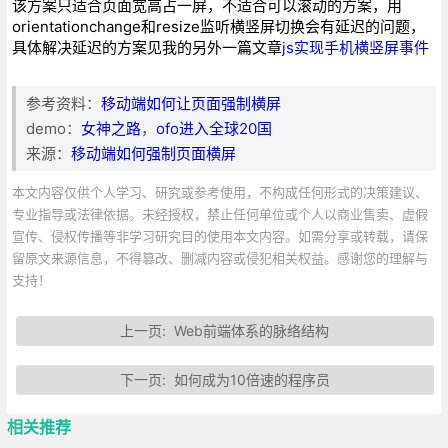
该方案只适合页面宽高占一屏，不适合可以滚动的方案，
用
orientationchange和resize监听横竖屏切换会有延迟的问题，
具体解决延迟的方案见我的另外一篇文章
js实现手机横竖屏事件
参考资料：
移动端如何让页面强制横屏
demo：
女神之路
，
ofo进入全球20国
来源：
移动端如何强制页面横屏
本文内容仅供个人学习、研究或参考使用，不构成任何形式的决策建议、
专业指导或法律依据。未经授权，禁止任何单位或个人以商业售卖、虚假
宣传、侵权传播等非学习研究目的使用本文内容。如需分享或转载，请保
留原文来源信息，不得篡改、删减内容或侵犯相关权益。感谢您的理解与
支持！
上一页:
Web前端体系的脉络结构
下一页:
如何成为10倍速的程序员
相关推荐