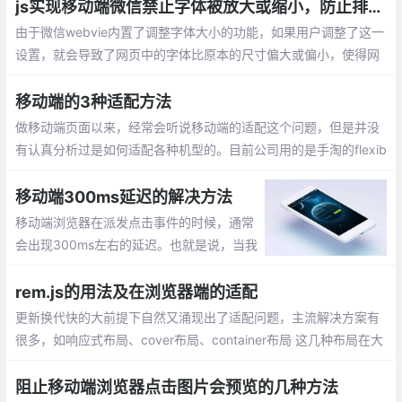
js实现移动端微信禁止字体被放大或缩小，防止排版错乱
由于微信webvie内置了调整字体大小的功能，如果用户调整了这一
设置，就会导致了网页中的字体比原本的尺寸偏大或偏小，使得网
页可能出现排版错乱，或者字体太小看不清的情况发生
移动端的3种适配方法
做移动端页面以来，经常会听说移动端的适配这个问题，但是并没
有认真分析过是如何适配各种机型的。目前公司用的是手淘的flexib
le.js进行页面适配的。适配的根本原理其实就是将设计稿按一定的
比例在不同的手机上实现
移动端300ms延迟的解决方法
移动端浏览器在派发点击事件的时候，通常
会出现300ms左右的延迟。也就是说，当我
们点击页面的时候移动端浏览器并不是立即
作出反应，而是会等上一小会儿才会出现点
rem.js的用法及在浏览器端的适配
击的效果。
更新换代快的大前提下自然又涌现出了适配问题，主流解决方案有
很多，如响应式布局、cover布局、container布局 这几种布局在大
多数情况下不限制高度的页面下还是相当有用的
阻止移动端浏览器点击图片会预览的几种方法