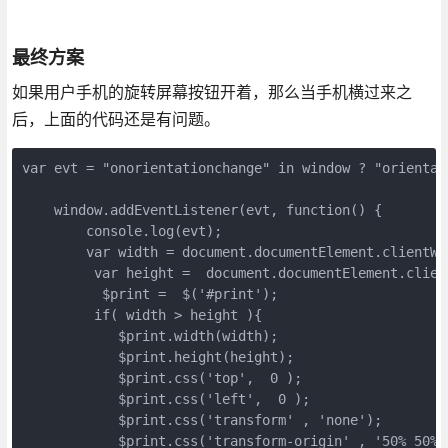
最终方案
如果用户手机的旋转屏幕按钮开着，那么当手机横过来之
后，上面的代码还是有问题。
var evt = "onorientationchange" in window ? "orientat
    window.addEventListener(evt, function() {

        console.log(evt);

        var width = document.documentElement.clientWid
         var height =  document.documentElement.client
          $print =  $('#print');

         if( width > height ){

            $print.width(width);

            $print.height(height);

            $print.css('top',  0 );

            $print.css('left',  0 );

            $print.css('transform' , 'none');

            $print.css('transform-origin' , '50% 50%')