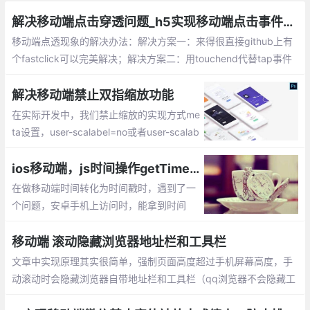
解决移动端点击穿透问题_h5实现移动端点击事件穿透的多种解决方案
移动端点透现象的解决办法：解决方案一：来得很直接github上有
个fastclick可以完美解决；解决方案二：用touchend代替tap事件
并阻止掉时A元素touchend的默认行为preventDefault()，从而阻
止click事件的产生；解决方案三：延迟一定的时间(300ms+)来处
解决移动端禁止双指缩放功能
理事件...
在实际开发中，我们禁止缩放的实现方式me
ta设置，user-scalabel=no或者user-scalab
el=yes(yes是可以缩放，no或者0是不能缩
放)，在ios10以上的系统中，并不支持meta
ios移动端，js时间操作getTime(),getFullYear()等返回显示NaN的解决办法及原因
标签，需要我们通过脚本实现
在做移动端时间转化为时间戳时，遇到了一
个问题，安卓手机上访问时，能拿到时间
戳，从而正确转换时间，而在iOS上缺不能
正常显示，显示的时间为：NaN-NaN-NaN
移动端 滚动隐藏浏览器地址栏和工具栏
，例如getTime()在ios上拿不到时间戳显示
文章中实现原理其实很简单，强制页面高度超过手机屏幕高度，手
NaN
动滚动时会隐藏浏览器自带地址栏和工具栏（qq浏览器不会隐藏工
具栏）.原理：js模拟用户滚动，scrollTo.