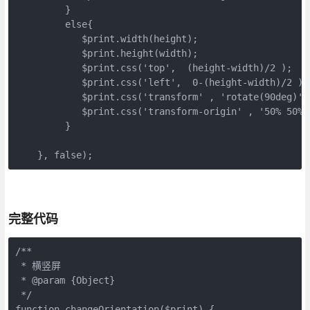
         }

         else{

            $print.width(height);

            $print.height(width);

            $print.css('top',  (height-width)/2 );

            $print.css('left',  0-(height-width)/2 );

            $print.css('transform' , 'rotate(90deg)');
            $print.css('transform-origin' , '50% 50%')
         }

    }, false);
完整代码
/**

 * 横竖屏

 * @param {Object}

 */

function changeOrientation($print) {  
