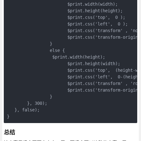
			$print.width(width);

			$print.height(height);

			$print.css('top',  0 );

			$print.css('left',  0 );

			$print.css('transform' , 'none');

			$print.css('transform-origin' , '50% 50%');

		 }

		 else {

		  $print.width(height);

			$print.height(width);

			$print.css('top',  (height-width)/2 );

			$print.css('left',  0-(height-width)/2 );

			$print.css('transform' , 'rotate(90deg)');

			$print.css('transform-origin' , '50% 50%');

		 }

	}, 300);	

   }, false);

}
总结