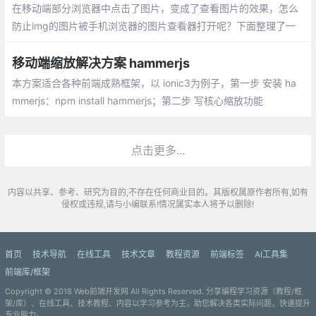
在移动端部分浏览器中点击了图片，变成了查看图片的效果，怎么
防止img的图片被手机浏览器的图片查看器打开呢？下面整理了一
些方法来实现：在img元素上添加 onclick=return false、背景图的
方式插入、使用js事件阻止默认行为的方式
移动端缩放解决方案 hammerjs
本方案适合各种前端成熟框架，以 ionic3为例子，第一步 安装 ha
mmerjs：npm install hammerjs；第二步 写核心缩放功能
点击更多...
内容以共享、参考、研究为目的,不存在任何商业目的。其版权属原作者所有,如有
侵权或违规,请与小编联系!情况属实本人将予以删除!
首页
技术导航
在线工具
技术文章
教程资源
前端标签
AI工具集
前端库/框架