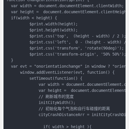
  var width = document.documentElement.clientWidth;

  var height =  document.documentElement.clientHeight;
  if(width < height) {

	  $print.width(height);

	  $print.height(width);

	  $print.css('top',  (height - width) / 2 );

	  $print.css('left',  0 - (height - width) / 2 );

	  $print.css('transform', 'rotate(90deg)');

	  $print.css('transform-origin', '50% 50%');

  } 

  var evt = "onorientationchange" in window ? "orient
      window.addEventListener(evt, function() {

	  setTimeout(function() {

	      var width = document.documentElement.clientWidth;

	      var height =  document.documentElement.clientHeight;

	      // 刷新城市的宽度

	      initCityWidth();

	      // 初始化每个气泡和自行车碰撞的距离

	      cityCrashDistanceArr = initCityCrashDistance();

		if( width > height ){
