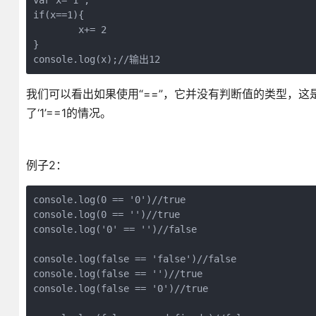
var x='1';

if(x==1){

	x+= 2

}

console.log(x);//输出12
我们可以看出如果使用“==”，它并没有判断值的类型，这
了‘1’==1的情况。
例子2：
console.log(0 == '0')//true 

console.log(0 == '')//true 

console.log('0' == '')//false

console.log(false == 'false')//false

console.log(false == '')//true

console.log(false == '0')//true
