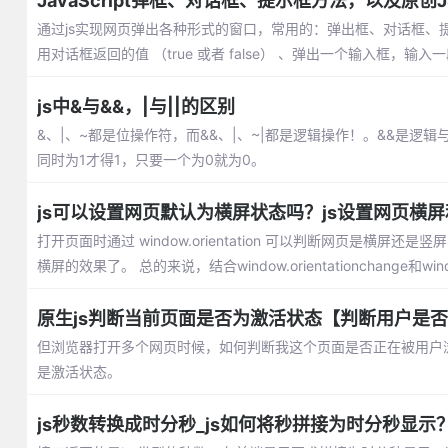
JavaScript弹框、对话框、提示框方法，以及原创J
通过js实现网页弹出各种形式的窗口，常用的：弹出框、对话框、
用对话框返回的值 （true 或者 false） 、弹出一个输入框，输入
js中&与&&，|与||的区别
&、|、~都是位操作符，而&&、|、~|都是逻辑操作！。&&是逻
同时为1才得1，只要一个为0就为0。
js可以设置网页默认为横屏状态吗？js设置网页横
打开页面时通过 window.orientation 可以判断网页是横屏还是竖屏
横屏的效果了。 总的来说，结合window.orientationchange和wi
原生js判断当前页面是否为激活状态【判断用户是
但浏览器打开多个网页时候，如何判断我这个页面是否正在被用户浏览呢
是激活状态。
js秒数转换成时分秒_js如何将秒拼接为时分秒显示