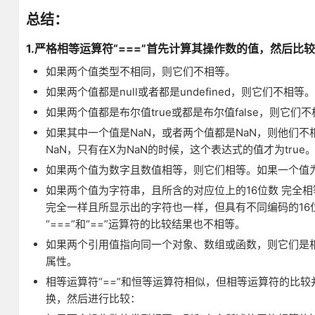
总结：
1.严格相等运算符“===”首先计算其操作数的值，然后
如果两个值类型不相同，则它们不相等。
如果两个值都是null或者都是undefined，则它们不相等。
如果两个值都是布尔值true或都是布尔值false，则它们
如果其中一个值是NaN，或者两个值都是NaN，则他们不
NaN，只有在X为NaN的时候，这个表达式的值才为true
如果两个值为数字且数值相等，则它们相等。如果一个值为
如果两个值为字符串，且所含的对应位上的16位数 完全
完全一样且所显示出的字符也一样，但具有不同编码的16位值。
“===”和“==”运算符的比较结果也不相等。
如果两个引用值指向同一个对象、数组或函数，则它们是
属性。
相等运算符“==”和恒等运算符相似，但相等运算符的比
换，然后进行比较：