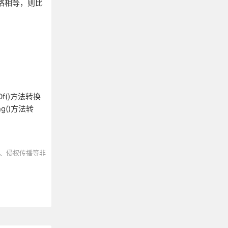
格相等，则比
f()方法转换
g()方法转
、侵权传播等非