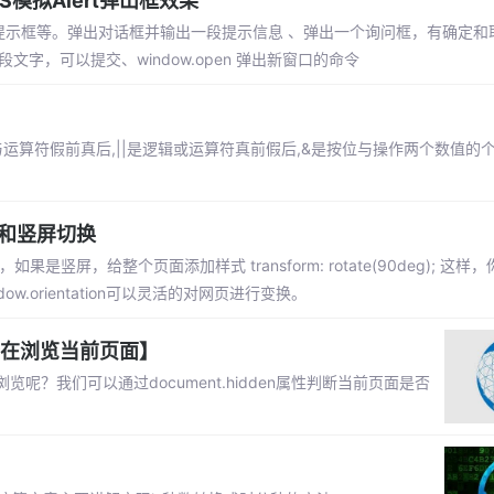
S模拟Alert弹出框效果
提示框等。弹出对话框并输出一段提示信息 、弹出一个询问框，有确定和
一段文字，可以提交、window.open 弹出新窗口的命令
辑与运算符假前真后,||是逻辑或运算符真前假后,&是按位与操作两个数值的
屏和竖屏切换
，如果是竖屏，给整个页面添加样式 transform: rotate(90deg); 这
ndow.orientation可以灵活的对网页进行变换。
否在浏览当前页面】
？我们可以通过document.hidden属性判断当前页面是否
？