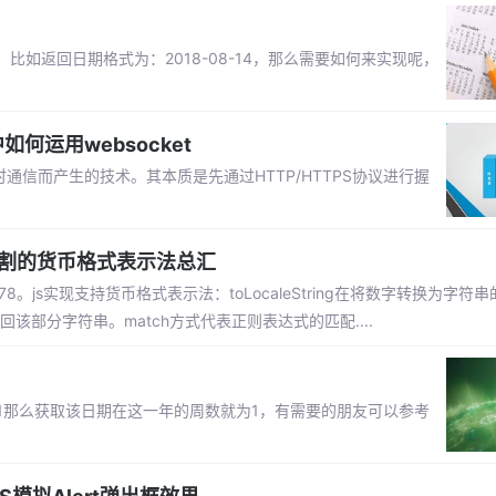
如返回日期格式为：2018-08-14，那么需要如何来实现呢，
中如何运用websocket
实时通信而产生的技术。其本质是先通过HTTP/HTTPS协议进行握
分割的货币格式表示法总汇
456.78。js实现支持货币格式表示法：toLocaleString在将数字转换为字
该部分字符串。match方式代表正则表达式的匹配....
-01那么获取该日期在这一年的周数就为1，有需要的朋友可以参考