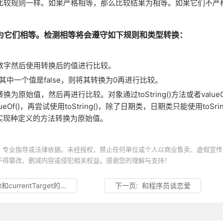
比较规则一样。如果严格相等，那么比较结果为相等。如果它们不严
认为它们相等。检测相等将会遵守如下规则和类型转换：
数字然后使用转换后的值进行比较。
其中一个值是false，则将其转换为0再进行比较。
始值，然后再进行比较。对象通过toString()方法或者valueO
Of()，再尝试使用toString()，除了日期类，日期类只能使用toSrin
自的实现种定义的方法转换为原始值。
、专业指导或法律依据。未经授权，禁止任何单位或个人以商业售卖、虚假宣传
不得篡改、删减内容或侵犯相关权益。感谢您的理解与支持！
urrentTarget的区别
下一页:
和程序员谈恋爱