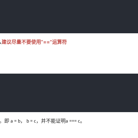
么
建议尽量不要使用“==”运算符
。
即
，
，并不能证明
。
a = b
b = c
a === c