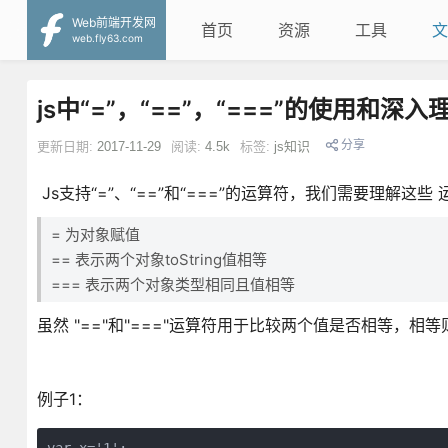
Web前端开发网
首页
资源
工具
文
web.fly63.com
js中“=”，“==”，“===”的使用和深入
分享
更新日期:
2017-11-29
阅读:
4.5k
标签:
js知识
Js支持“=”、“==”和“===”的运算符，我们需要理解
= 为对象赋值
== 表示两个对象toString值相等
=== 表示两个对象类型相同且值相等
虽然 "=="和"==="运算符用于比较两个值是否相等，相等
例子1：