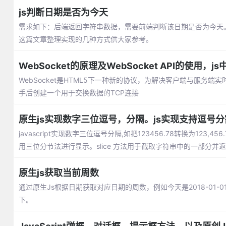
js判断日期是否为今天
需求如下：后端返回字符串数据，需要前端判断该日期是否为今天。比
这篇文章整理实现的几种方式供大家参考。
WebSocket的原理及WebSocket API的使用，js
WebSocket是HTML5下一种新的协议，为解决客户端与服务端
手后创建一个用于交换数据的TCP连接
原生js实现数字三位逗号，分隔。js实现支持逗号
javascript实现数字三位逗号分隔,如把123456.78转换为123,
用三位分节法进行显示。slice 方法用于截取字符串中的一部分并返回
原生js获取当前周数
通过原生Js根据日期获取对应日期的周数，例如今天是2018-01
下。