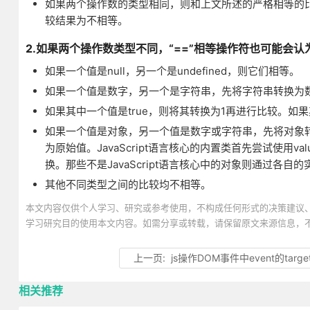
如果两个操作数的类型相同，则和上文所述的严格相等的
较结果为不相等。
2.如果两个操作数类型不同，“==”相等操作符也可能会
如果一个值是null，另一个是undefined，则它们相等。
如果一个值是数字，另一个是字符串，先将字符串转换为
如果其中一个值是true，则将其转换为1再进行比较。如果
如果一个值是对象，另一个值是数字或字符串，先将对象转换为原
为原始值。JavaScript语言核心的内置类首先尝试使用value
换。那些不是JavaScript语言核心中的对象则通过各
其他不同类型之间的比较均不相等。
本文内容仅供个人学习、研究或参考使用，不构成任何形式的决策建议
学习研究目的使用本文内容。如需分享或转载，请保留原文来源信息，
上一页:
js操作DOM事件中event的target和c
相关推荐