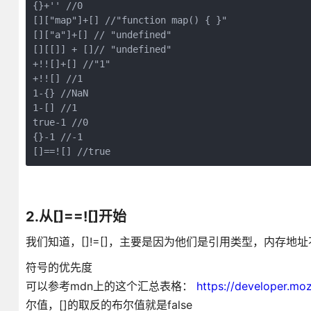
{}+'' //0

[]["map"]+[] //"function map() { }"

[]["a"]+[] // "undefined"

[][[]] + []// "undefined"

+!![]+[] //"1"

+!![] //1

1-{} //NaN

1-[] //1

true-1 //0

{}-1 //-1

[]==![] //true
2.从[]==![]开始
我们知道，[]!=[]，主要是因为他们是引用类型，内存
符号的优先度
可以参考mdn上的这个汇总表格：
https://developer.mozil
尔值，[]的取反的布尔值就是false