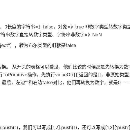
N、0长度的字符串=》false，对象=》true 非数字类型转数字类型：
字符串：字符串数字直接转数字类型、字符串非数字=》NaN
bject"），转为布尔类型的![]就是false
换。 从开头的表格可以看见，他们比较的时候都是先转换为数
itive操作，先执行valueOf([])返回的是[]，非原始类型，再 [
""了 最后，左边""和右边false对比，他们再转换为数字，就是0 ==
ush(1)，我们可以写成[1,2].push(1)，还可以写成[1,2]['push