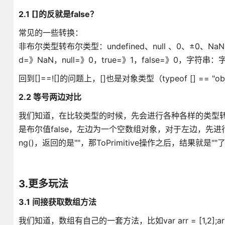
2.1 []的反就是false？
常见的一些转换：
非布尔类型转布尔类型：undefined、null 、0、±0、Na
d=》NaN，null=》0，true=》1，false=》0，
回到[]==![]的问题上，[]也是对象类型（typeof [] == "o
2.2 等号两边对比
我们知道，在比较类型的时候，先会进行各种各样的类型转
是布尔值false，左边为一个空数组对象，对于左边，先进行ToPrim
ng()，返回的是""，那ToPrimitive操作之后，结果就是
3.更多玩法
3.1 间接获取数组方法
我们知道，数组有自己的一套方法，比如var arr = [1,2];arr.p