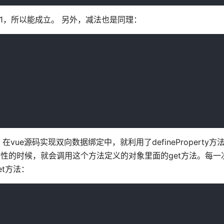
增1，所以能成立。 另外，减法也是同理：
vue源码实现双向数据绑定中，就利用了defineProperty
属性的时候，就会调用这个方法定义的对象里面的get方法。每一
et方法：