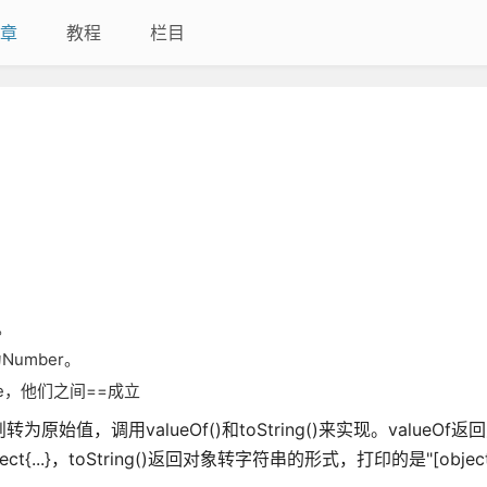
章
教程
栏目
r。
转为Number。
alse，他们之间==成立
为原始值，调用valueOf()和toString()来实现。valueOf
}，toString()返回对象转字符串的形式，打印的是"[object Ob