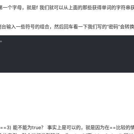
于"false"[0]，第一个字母，就是f 我们就可以从上面的那些获得单词的字
台输入一些符号的组合，然后回车看一下我们写的“密码”会转


==2 && a===3) 能不能为true？ 事实上是可以的，就是因为在==比