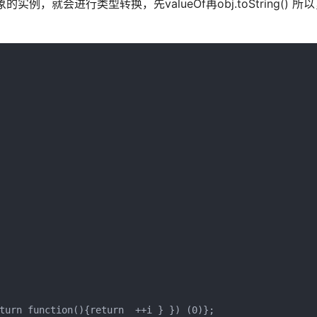
，就会进行类型转换，先valueOf再obj.toString() 所
turn function(){return  ++i } }) (0)};