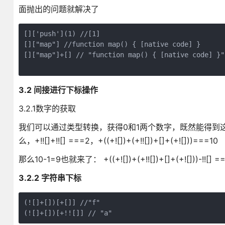
面抛出的问题就解决了
[]['push'](1) //[1]

[]["map"] //function map() { [native code] }

[]["map"]+[] // "function map() { [native code] }"

3.2 间接进行下标操作
3.2.1数字的获取
我们可以通过类型转换，获得0和1两个数字，既然能得到这两个数字
么，+!![]+!![] ===2，+((+![])+(+!![])+[]+(+![]))===10
那么10-1=9也就来了： +((+![])+(+!![])+[]+(+![]))-!
3.2.2 字符串下标
(![]+[])[+[]] //"f"

(![]+[])[+!![]] // "a"