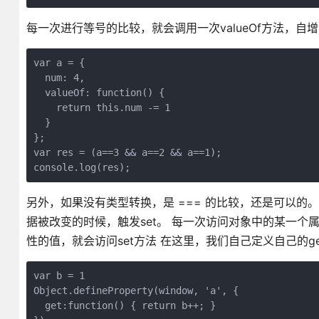
每一次进行等号的比较，就会调用一次valueOf方法，自
var a = {

  num: 4,

  valueOf: function() {

    return this.num -= 1

  }

};

var res = (a==3 && a==2 && a==1);

console.log(res);
另外，如果没有类型转换，是 === 的比较，还是可以的。 在
据被改变的时候，触发set。 每一次访问对象中的某一个
性的值，就会访问set方法 在这里，我们自己定义自己的g
var b = 1

Object.defineProperty(window, 'a', {

  get:function() { return b++; }
