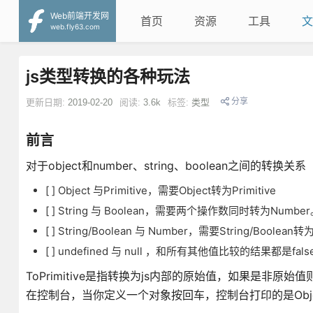
Web前端开发网
首页
资源
工具
文
web.fly63.com
js类型转换的各种玩法
分享
更新日期:
2019-02-20
阅读:
3.6k
标签:
类型
前言
对于object和number、string、boolean之间的转换关系
[ ] Object 与Primitive，需要Object转为Primitive
[ ] String 与 Boolean，需要两个操作数同时转为Numbe
[ ] String/Boolean 与 Number，需要String/Boolean
[ ] undefined 与 null ，和所有其他值比较的结果都是f
ToPrimitive是指转换为js内部的原始值，如果是非原始值则转
在控制台，当你定义一个对象按回车，控制台打印的是Object{...