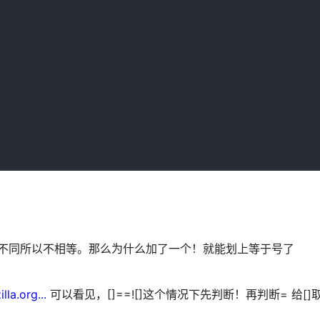
地址不同所以不相等。那么为什么加了一个！就能划上等于号了
la.org...
可以看见，[]==![]这个情况下先判断！再判断= 给[