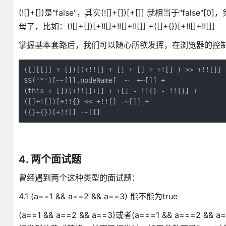
(![]+[])是"false"，其实(![]+[])[+[]] 就相当
母了，比如：(![]+[])[+!![]+!![]+!![]] +([]+{})[+!![]+!![]]
掌握基本套路后，我们可以随心所欲发挥，在浏览器的控制
([][[]] + [])[(+!![] + [] + [] + +![] ) >> +!![]] +
$$('*')[~~[]].nodeName[- ~ -+~[]] +

(this + [])[+!![]+[] + +[] - !!{} - !!{}] +

([]+![])[+!!{} << +!![] -~[]] +

({}+{})[+!![] -~[]]
4. 两个面试题
曾经遇到两个这种类型的面试题：
4.1 (a==1 && a==2 && a==3) 能不能为true
(a==1 && a==2 && a==3)或者(a===1 && a=