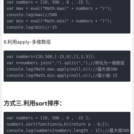
var numbers = [10, 500 , 0 , -15 ];

var max = eval("Math.max(" + numbers + ")");

console.log(max)//500

var min = eval("Math.min(" + numbers + ")");

console.log(min)//-15
6.利用apply-多维数组
var numbers=[10,500,[-15,0],[1,2,3]];

var n=numbers.join(",").split(",");//转化为一维数组

console.log(Math.max.apply(null,n));//最大值500

console.log(Math.min.apply(null,n));//最小值-15
方式三.利用sort排序：
var numbers = [10, 500 , 0 , -15 ];

numbers.sort(function(a,b){return a - b;});

console.log(numbers[numbers.length - 1]);//最大值500
