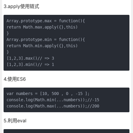
3.apply使用链式
Array.prototype.max = function(){ 

return Math.max.apply({},this) 

} 

Array.prototype.min = function(){ 

return Math.min.apply({},this) 

} 

[1,2,3].max()// => 3 

[1,2,3].min()// => 1
4.使用ES6
var numbers = [10, 500 , 0 , -15 ];

console.log(Math.min(...numbers));//-15

console.log(Math.max(...numbers));//200
5.利用eval