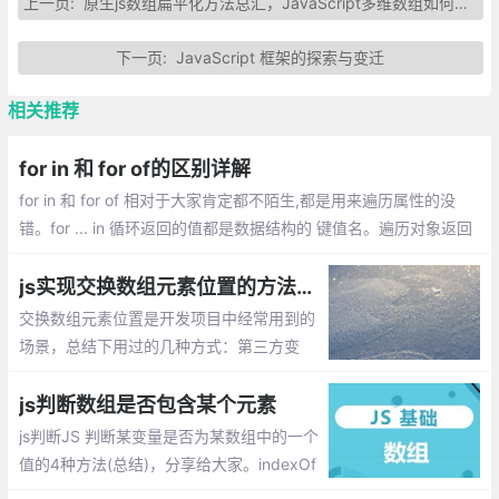
上一页:
原生js数组扁平化方法总汇，JavaScript多维数组如何实现扁平化处理返回一维数组
下一页:
JavaScript 框架的探索与变迁
相关推荐
for in 和 for of的区别详解
for in 和 for of 相对于大家肯定都不陌生,都是用来遍历属性的没
错。for ... in 循环返回的值都是数据结构的 键值名。遍历对象返回
的对象的key值,遍历数组返回的数组的下标(key)。for of 循环用来
获取一对键值对中的值,而 for in 获取的是 键名
js实现交换数组元素位置的方法总汇
交换数组元素位置是开发项目中经常用到的
场景，总结下用过的几种方式：第三方变
量、splice方法、解构赋值
js判断数组是否包含某个元素
js判断JS 判断某变量是否为某数组中的一个
值的4种方法(总结)，分享给大家。indexOf
()、正则表达式、arr.find() 、for循环结合if