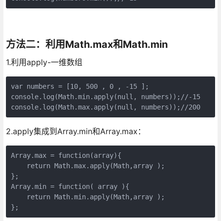
方法二：利用Math.max和Math.min
1.利用apply-一维数组
var numbers = [10, 500 , 0 , -15 ];

console.log(Math.min.apply(null, numbers));//-15

2.apply集成到Array.min和Array.max：
Array.max = function(array){ 

    return Math.max.apply(Math,array );

};

Array.min = function( array ){ 

    return Math.min.apply(Math,array );

};