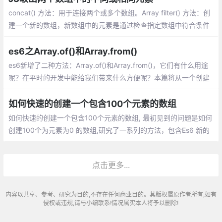
concat() 方法：用于连接两个或多个数组。Array filter() 方法：创
建一个新的数组，新数组中的元素是通过检查指定数组中符合条件
的所有元素。indexOf() 方法：可返回某个指定的字符串值在字符
串中首次出现的位置。
es6之Array.of()和Array.from()
es6新增了二种方法：Array.of()和Array.from()，它们有什么用途
呢？在平时的开发中能给我们带来什么方便呢？本篇将从一个创建
数组的小问题开始，逐步揭开它们的面纱。
如何快速的创建一个包含100个元素的数组
如何快速的创建一个包含100个元素的数组, 最初见到的问题是如何
创建100个为元素为0 的数组,研究了一系列的方法，包含Es6 新的
API ，不得不说， ES6 好强大！
点击更多...
内容以共享、参考、研究为目的,不存在任何商业目的。其版权属原作者所有,如有
侵权或违规,请与小编联系!情况属实本人将予以删除!