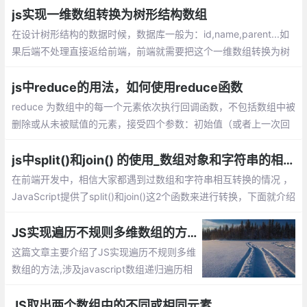
判断
js实现一维数组转换为树形结构数组
在设计树形结构的数据时候，数据库一般为：id,name,parent...如
果后端不处理直接返给前端，前端就需要把这个一维数组转换为树
形结构数组。下面整理了下如何通过js实现一维数组转换为树形结
构数组。
js中reduce的用法，如何使用reduce函数
reduce 为数组中的每一个元素依次执行回调函数，不包括数组中被
删除或从未被赋值的元素，接受四个参数：初始值（或者上一次回
调函数的返回值），当前元素值，当前索引，调用 reduce 的数组
js中split()和join() 的使用_数组对象和字符串的相互转换
在前端开发中，相信大家都遇到过数组和字符串相互转换的情况 ，
JavaScript提供了split()和join()这2个函数来进行转换，下面就介绍
数组对象和字符串的相互转换。
JS实现遍历不规则多维数组的方法
这篇文章主要介绍了JS实现遍历不规则多维
数组的方法,涉及javascript数组递归遍历相
关实现与使用技巧,需要的朋友可以参考下
JS取出两个数组中的不同或相同元素