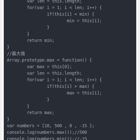
	var len = this.length;

	for(var i = 1; i < len; i++) {

		if(this[i] < min) {

			min = this[i];

		}

	}

	return min;

}

//最大值

Array.prototype.max = function() {

	var max = this[0];

	var len = this.length;

	for(var i = 1; i < len; i++) {

		if(this[i] > max) {

			max = this[i];

		}

	}

	return max;

}

var numbers = [10, 500 , 0 , -15 ];

console.log(numbers.max());//500

console.log(numbers.min());//-15