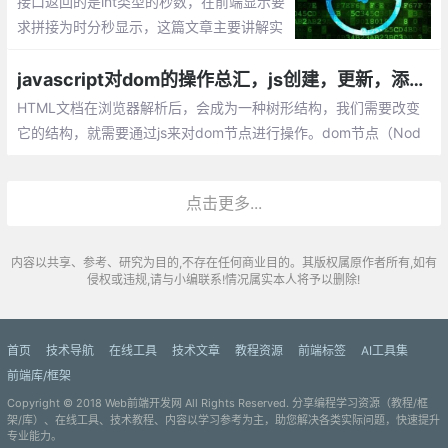
接口返回的是int类型的秒数，在前端显示要
求拼接为时分秒显示，这篇文章主要讲解实
现js秒数转换成时分秒的方法。
javascript对dom的操作总汇，js创建，更新，添加，删除DOM的方法
HTML文档在浏览器解析后，会成为一种树形结构，我们需要改变
它的结构，就需要通过js来对dom节点进行操作。dom节点（Nod
e）通常对应的是一个标题，文本，或者html属性。
点击更多...
内容以共享、参考、研究为目的,不存在任何商业目的。其版权属原作者所有,如有
侵权或违规,请与小编联系!情况属实本人将予以删除!
首页
技术导航
在线工具
技术文章
教程资源
前端标签
AI工具集
前端库/框架