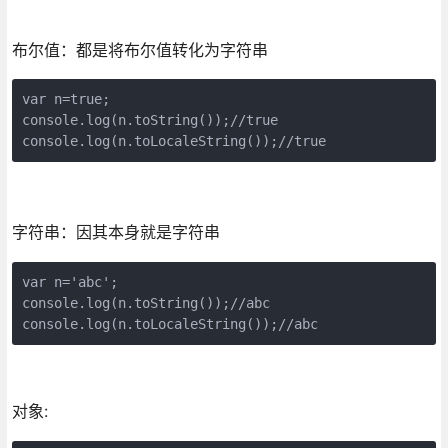
布尔值：都是将布尔值转化为字符串
var n=true;

console.log(n.toString());//true

console.log(n.toLocaleString());//true
字符串：因其本身就是字符串
var n='abc';

console.log(n.toString());//abc

console.log(n.toLocaleString());//abc
​对象: