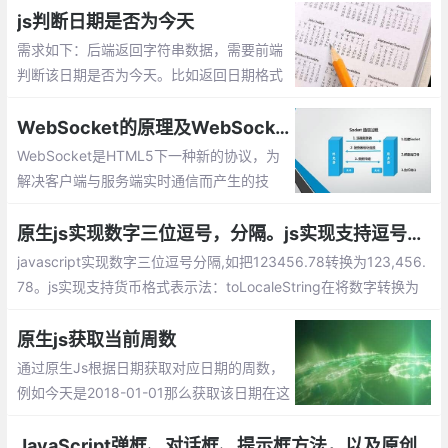
js判断日期是否为今天
需求如下：后端返回字符串数据，需要前端
判断该日期是否为今天。比如返回日期格式
为：2018-08-14，那么需要如何来实现
呢，这篇文章整理实现的几种方式供大家参
WebSocket的原理及WebSocket API的使用，js中如何运用websocket
考。
WebSocket是HTML5下一种新的协议，为
解决客户端与服务端实时通信而产生的技
术。其本质是先通过HTTP/HTTPS协议进行
握手后创建一个用于交换数据的TCP连接
原生js实现数字三位逗号，分隔。js实现支持逗号分割的货币格式表示法总汇
javascript实现数字三位逗号分隔,如把123456.78转换为123,456.
78。js实现支持货币格式表示法：toLocaleString在将数字转换为
字符串的同时，会使用三位分节法进行显示。slice 方法用于截取字
符串中的一部分并返回该部分字符串。match方式代表正则表达式
原生js获取当前周数
的匹配....
通过原生Js根据日期获取对应日期的周数，
例如今天是2018-01-01那么获取该日期在这
一年的周数就为1，有需要的朋友可以参考
下。
JavaScript弹框、对话框、提示框方法，以及原创JS模拟Alert弹出框效果