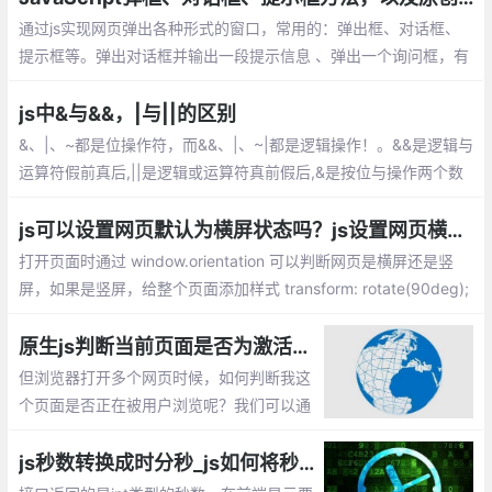
通过js实现网页弹出各种形式的窗口，常用的：弹出框、对话框、
提示框等。弹出对话框并输出一段提示信息 、弹出一个询问框，有
确定和取消按钮 ，利用对话框返回的值 （true 或者 false） 、弹出
一个输入框，输入一段文字，可以提交、window.open 弹出新窗口
js中&与&&，|与||的区别
的命令
&、|、~都是位操作符，而&&、|、~|都是逻辑操作！。&&是逻辑与
运算符假前真后,||是逻辑或运算符真前假后,&是按位与操作两个数
值的个位分别相与，同时为1才得1，只要一个为0就为0。
js可以设置网页默认为横屏状态吗？js设置网页横屏和竖屏切换
打开页面时通过 window.orientation 可以判断网页是横屏还是竖
屏，如果是竖屏，给整个页面添加样式 transform: rotate(90deg);
这样，你的页面就显示横屏的效果了。 总的来说，结合window.ori
entationchange和window.orientation可以灵活的对网页进行变
原生js判断当前页面是否为激活状态【判断用户是否在浏览当前页面】
换。
但浏览器打开多个网页时候，如何判断我这
个页面是否正在被用户浏览呢？我们可以通
过document.hidden属性判断当前页面是否
是激活状态。
js秒数转换成时分秒_js如何将秒拼接为时分秒显示？