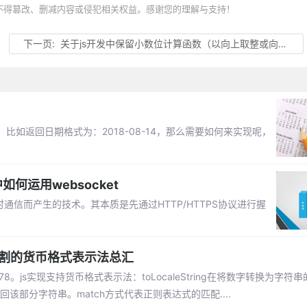
不得篡改、删减内容或侵犯相关权益。感谢您的理解与支持！
下一页:
关于js开发中保留小数位计算函数（以向上取整或向下取整的方式保留小数）
如返回日期格式为：2018-08-14，那么需要如何来实现呢，
中如何运用websocket
实时通信而产生的技术。其本质是先通过HTTP/HTTPS协议进行握
分割的货币格式表示法总汇
456.78。js实现支持货币格式表示法：toLocaleString在将数字转换为字
该部分字符串。match方式代表正则表达式的匹配....