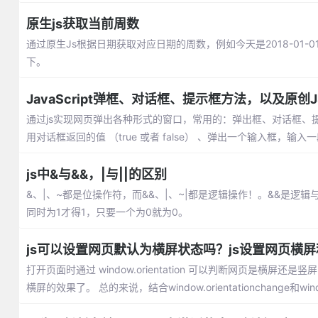
原生js获取当前周数
通过原生Js根据日期获取对应日期的周数，例如今天是2018-01
下。
JavaScript弹框、对话框、提示框方法，以及原创J
通过js实现网页弹出各种形式的窗口，常用的：弹出框、对话框、
用对话框返回的值 （true 或者 false） 、弹出一个输入框，输入
js中&与&&，|与||的区别
&、|、~都是位操作符，而&&、|、~|都是逻辑操作！。&&是逻
同时为1才得1，只要一个为0就为0。
js可以设置网页默认为横屏状态吗？js设置网页横
打开页面时通过 window.orientation 可以判断网页是横屏还是竖屏
横屏的效果了。 总的来说，结合window.orientationchange和wi