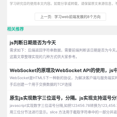
学习研究目的使用本文内容。如需分享或转载，请保留原文来源信息，
上一页:
学习web前端发展的8个方向
相关推荐
js判断日期是否为今天
需求如下：后端返回字符串数据，需要前端判断该日期是否为今天。比
这篇文章整理实现的几种方式供大家参考。
WebSocket的原理及WebSocket API的使用，js
WebSocket是HTML5下一种新的协议，为解决客户端与服务端
手后创建一个用于交换数据的TCP连接
原生js实现数字三位逗号，分隔。js实现支持逗号
javascript实现数字三位逗号分隔,如把123456.78转换为123,
用三位分节法进行显示。slice 方法用于截取字符串中的一部分并返回