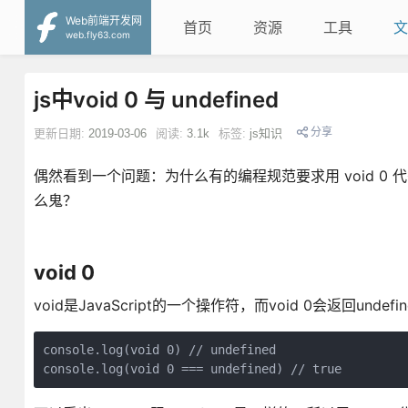
Web前端开发网
首页
资源
工具
文
web.fly63.com
js中void 0 与 undefined
分享
更新日期:
2019-03-06
阅读:
3.1k
标签:
js知识
偶然看到一个问题：为什么有的编程规范要求用 void 0 代替
么鬼？
void 0
void是JavaScript的一个操作符，而void 0会返回un
console.log(void 0) // undefined

console.log(void 0 === undefined) // true