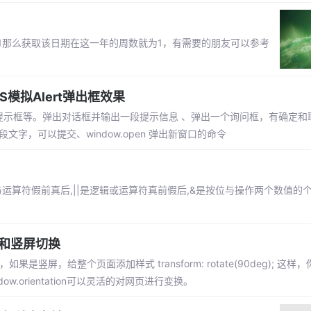
-01那么获取该日期在这一年的周数就为1，有需要的朋友可以参考
S模拟Alert弹出框效果
提示框等。弹出对话框并输出一段提示信息 、弹出一个询问框，有确定和
一段文字，可以提交、window.open 弹出新窗口的命令
辑与运算符假前真后,||是逻辑或运算符真前假后,&是按位与操作两个数值的
屏和竖屏切换
，如果是竖屏，给整个页面添加样式 transform: rotate(90deg); 这
ndow.orientation可以灵活的对网页进行变换。