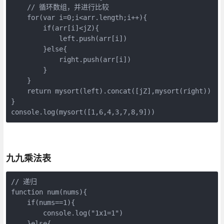
// 循环数组，并进行比较
for
(
var
 i=
0
;i<arr.length;i++){

if
(arr[i]<jZ){

left
.push(arr[i])

        }
else
{

right
.push(arr[i])

        }

    }

return
 mysort(
left
).concat([jZ],mysort(
right
))

}

console.log(mysort([
1
,
6
,
4
,
3
,
7
,
8
,
9
]))
九九乘法表
// 递归
function
num
(
nums
)
{

if
(nums==
1
){

console
.log(
"1x1=1"
)

    }
else
{
