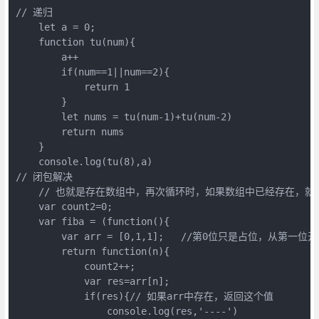
// 递归
let
 a = 
0
;

function
tu
(
num
)
{

        a++

if
(num==
1
||num==
2
){

return
1
        }

let
 nums = tu(num
-1
)+tu(num
-2
)

return
 nums

    }

console
.log(tu(
8
// 闭包解决
// 也就是存在数组中，再次循环时，如果数组中已经存在，
var
 count2=
0
;

var
 fiba = (
function
(
)
{

var
 arr = [
0
,
1
,
1
];   
//第0位只是占位，从第一位
return
function
(
n
)
{

            count2++;   

var
 res=arr[n]; 

if
(res){
// 如果arr中存在，返回这个值
console
.log(res,
'----'
)
