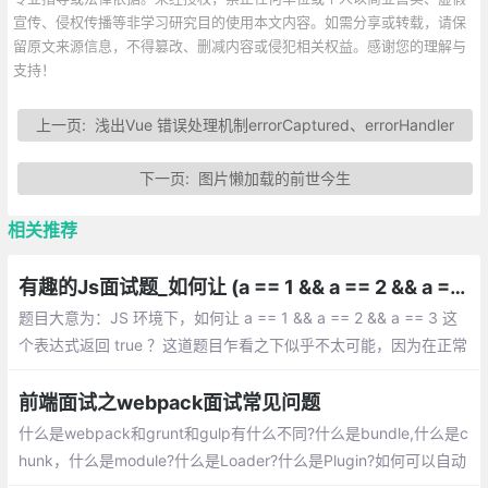
宣传、侵权传播等非学习研究目的使用本文内容。如需分享或转载，请保
留原文来源信息，不得篡改、删减内容或侵犯相关权益。感谢您的理解与
支持！
上一页:
浅出Vue 错误处理机制errorCaptured、errorHandler
下一页:
图片懒加载的前世今生
相关推荐
有趣的Js面试题_如何让 (a == 1 && a == 2 && a == 3) 返回 true
题目大意为：JS 环境下，如何让 a == 1 && a == 2 && a == 3 这
个表达式返回 true ？这道题目乍看之下似乎不太可能，因为在正常
情况下，一个变量的值如果没有手动修改，在一个表达式中是不会
变化的。
前端面试之webpack面试常见问题
什么是webpack和grunt和gulp有什么不同?什么是bundle,什么是c
hunk，什么是module?什么是Loader?什么是Plugin?如何可以自动
生成webpack配置？webpack-dev-server和http服务器如nginx