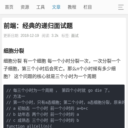
首页
资源
工具
文章
教程
栏目
前端：经典的递归面试题
更新日期:
2018-12-19
阅读:
3.2k
标签:
面试
细胞分裂
细胞分裂 有一个细胞 每一个小时分裂一次，一次分裂一个
子细胞，第三个小时后会死亡。那么n个小时候有多少细
胞？ 这个问题的核心就是三个小时为一个周期
// 每三个小时为一个周期 ， 第四个小时就 go die 了。
// 方法一
// 第一个小时，只有a态细胞；第二个小时，a态细胞分裂，原来的
// a 初始态 一个小时 前一个小时的 a+b+c
// b 幼年态 两个小时 前一个小时的 a
// c 成熟态 三个小时 前一个小时的 b
function
allCell
(
n
)
{
