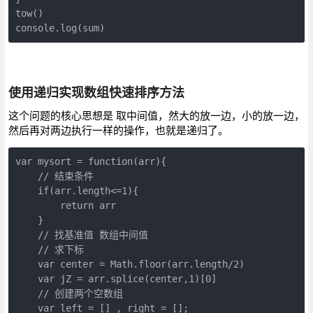
tow()

console.
log
(
sum
)
使用递归实现数组快速排序方法
这个问题的核心思想是 取中间值，然大的放一边，小的放一边，
然后再对两边执行一样的操作，也就是递归了。
var
 mysort = function(arr){

// 结束条件
if
(arr.length<=
1
){

return
 arr

    }

// 找基准值 数组中间值
// 求下标
var
 center = 
Math
.floor(arr.length/
2
)

var
 jZ = arr.splice(center,
1
)[
0
]

// 创建两个空数组
var
left
 = [] , 
right
 = [];
