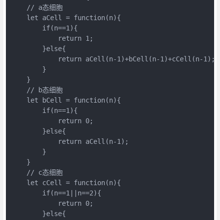
// a态细胞
let
 aCell = 
function
(
n
)
{

if
(n==
1
){

return
1
;

        }
else
{

return
 aCell(n
-1
)+bCell(n
-1
)+cCell(n
-1
);

        }

    }

// b态细胞
let
 bCell = 
function
(
n
)
{

if
(n==
1
){

return
0
;

        }
else
{

return
 aCell(n
-1
);

        }

    }

// c态细胞
let
 cCell = 
function
(
n
)
{

if
(n==
1
||n==
2
){

return
0
;

        }
else
{
