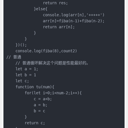
return
 res;

            }
else
{

console
.log(arr[n],
'+++++'
)

                arr[n]=fiba(n
-1
)+fiba(n
-2
);

return
 arr[n];

            }   

        }

    })();

console
.log(fiba(
8
// 普通
// 普通循环解决这个问题是性能最好的。
let
 a = 
1
;

let
 b = 
1
let
 c;

function
tu
(
num
)
{

for
(
let
 i=
0
;i<num
-2
;i++){

            c = a+b;

            a = b;

            b = c

        }

return
 c;
