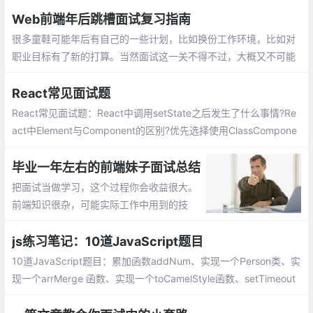
有什么区别?
Web前端年后跳槽面试复习指南
很多童鞋可能年后有自己的一些计划，比如换份工作环境，比如对
职业目标有了新的打算。当然面试这一关不得不过，大概又不可能
系统性的复习，这里罗列一些 重点 面试的知识点和文章，
React常见面试题
React常见面试题：React中调用setState之后发生了什么事情?Re
act中Element与Component的区别?优先选择使用ClassCompone
nt而不是FunctionalComponent?React中的refs属性的作用是什
么?React中keys的作用是什么?
毕业一年左右的前端妹子面试总结
把面试当做学习，这个过程你会收益很大。
前端知识很杂，可能实际工作中用到的技
术，像框架都是跟着公司的要求走的，像我
最近也在看React啦，Vue和React都对比着
js练习笔记：10道JavaScript题目
再学习
10道JavaScript题目：累加函数addNum、实现一个Person类、实
现一个arrMerge 函数、实现一个toCamelStyle函数、setTimeout
实现重复调用、实现一个bind函数、实现一个Utils模块、输出一个