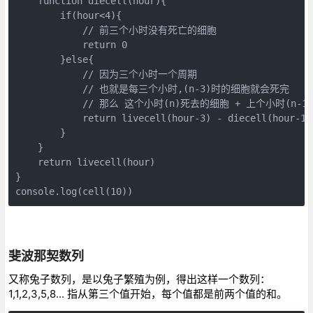
function
diecell
(
hour
)
{

if
(hour<
4
){

// 前三个小时没有死亡的细胞
return
0
        }
else
{

// 因为三个小时一个周期
// 也就是每三个小时,(n-3)时的细胞就会死完
// 那么 这个小时(n)死去的细胞 + 上个小时(n-1
return
 livecell(hour
-3
) - diecell(hour
-1
)
        }

    }

return
 livecell(hour)

console
.log(cell(
10
))
斐波那契数列
又称兔子数列，是以兔子繁殖为例，得出这样一个数列：
1,1,2,3,5,8... 指从第三个值开始，每个值都是前两个值的和。