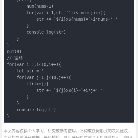
        num(nums
-1
)

for
(
var
 i=
1
,str=
''
;i<=nums;i++){

            str += 
`
${i}
x
${nums}
=`
+i*nums+
' '
        }

console
.log(str)

    }

}

num(
9
// 循环
for
(
var
 i=
1
;i<
10
;i++){

let
 str = 
''
for
(
var
 j=
1
;j<
10
;j++){

if
(i>=j){

            str += 
`
${j}
x
${i}
=`
+i*j+
' '
        }

    }

console
.log(str)

}
本文内容仅供个人学习、研究或参考使用，不构成任何形式的决策建议、
专业指导或法律依据。未经授权，禁止任何单位或个人以商业售卖、虚假