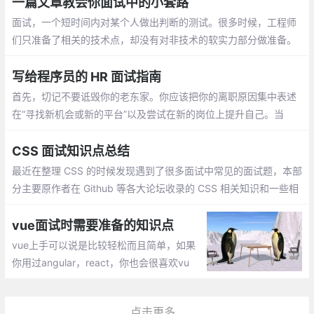
对象自身的属性
一篇文章教会你面试中的小套路
面试，一个短时间内对某个人做出判断的测试。很多时候，工程师
们只准备了相关的技术点，却没有对非技术的软实力部分做准备。
而软实力的考察，不仅贯穿整个面试流程中，更在BOSS面和HR面
中尤为关键。鉴于当前业界也没有特别契合的攻略文档，仅有有几
写给程序员的 HR 面试指南
篇文章还是HR写的，特有此文
首先，切记不要诋毁你的老东家。你应该把你的离职原因集中表述
在“寻找新机会或新的平台”以及尝试在新的岗位上提升自己。当
然，这样的回答对于一般职位的应聘者来说不会造成减分
CSS 面试知识点总结
最近在整理 CSS 的时候发现遇到了很多面试中常见的面试题，本部
分主要原作者在 Github 等各大论坛收录的 CSS 相关知识和一些相
关面试题时所做的笔记，分享这份总结给大家，对大家对 CSS 的可
以来一次全方位的检漏和排查
vue面试时需要准备的知识点
vue上手可以说是比较轻松而且简单，如果
你用过angular，react，你也会很喜欢vu
e。vue的核心思想依旧是：构建用户界面的
渐进式框架，关注视图的变化。这也是为什
点击更多...