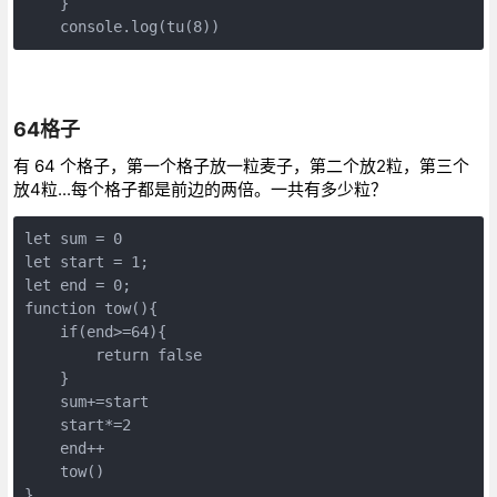
    }

console
.log(tu(
8
))
64格子
有 64 个格子，第一个格子放一粒麦子，第二个放2粒，第三个
放4粒...每个格子都是前边的两倍。一共有多少粒？
let 
sum
 = 
0
let start = 
1
;

let 
end
 = 
0
function
 tow(){

if
(
end
>=
64
){

return
 false

    }

sum
+=start

    start*=
2
end
++

    tow()

}
