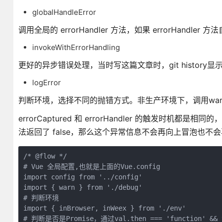
globalHandleError
调用全局的 errorHandler 方法，如果 errorHandle
invokeWithErrorHandling
更好的异步错误处理，当时写这篇文章时，git histor
logError
判断环境，选择不同的抛错方式。非生产环境下，调用war
errorCaptured 和 errorHandler 的触发时机都是相同
法返回了 false，那么这个异常信息不会再向上冒泡也不会再调用 
/* @flow */
import
 config 
from
'../config'
import
 { warn } 
from
'./debug'
import
 { inBrowser, inWeex } 
from
'./env'
# 判断是否是
Promise
，通过val.then === 
'function'
 && 