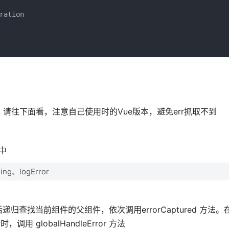
ration
，请往下面看，注意自己使用时的Vue版本，避免err抓取不到
 中
ling、logError
查找当前组件的父组件，依次调用errorCaptured 方法。
时，调用 globalHandleError 方法