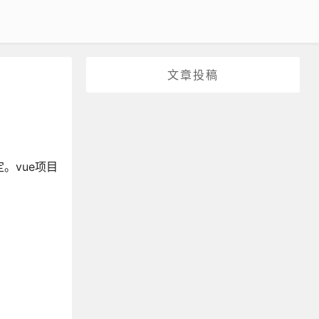
文章投稿
。vue项目