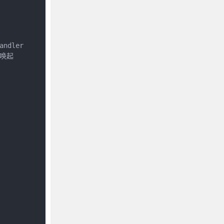
dler

唤起
