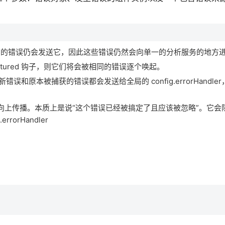
r定义，所有的错误仍会发送它，因此这些错误仍然会向单一的分析服务的地方
ptured 钩子，则它们将会被相同的错误逐个唤起。
新错误和原本被捕获的错误都会发送给全局的 config.errorHandl
阻止错误继续向上传播。本质上是说“这个错误已经被搞定了且应该被忽略”。它
rorHandler