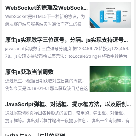
呢，这篇文章整理实现的几种方式供大家参
WebSocket的原理及WebSocket API的使用，js中如何运用websocket
考。
WebSocket是HTML5下一种新的协议，为
解决客户端与服务端实时通信而产生的技
术。其本质是先通过HTTP/HTTPS协议进行
握手后创建一个用于交换数据的TCP连接
原生js实现数字三位逗号，分隔。js实现支持逗号分割的货币格式表示法总汇
javascript实现数字三位逗号分隔,如把123456.78转换为123,456.
78。js实现支持货币格式表示法：toLocaleString在将数字转换为
字符串的同时，会使用三位分节法进行显示。slice 方法用于截取字
符串中的一部分并返回该部分字符串。match方式代表正则表达式
原生js获取当前周数
的匹配....
通过原生Js根据日期获取对应日期的周数，
例如今天是2018-01-01那么获取该日期在这
一年的周数就为1，有需要的朋友可以参考
下。
JavaScript弹框、对话框、提示框方法，以及原创JS模拟Alert弹出框效果
通过js实现网页弹出各种形式的窗口，常用的：弹出框、对话框、
提示框等。弹出对话框并输出一段提示信息 、弹出一个询问框，有
确定和取消按钮 ，利用对话框返回的值 （true 或者 false） 、弹出
一个输入框，输入一段文字，可以提交、window.open 弹出新窗口