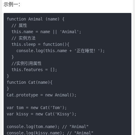
示例一：
function Animal (name) {

  // 属性

  this.name = name || 'Animal';

  // 实例方法

  this.sleep = function(){

    console.log(this.name + '正在睡觉！');

  }

  //实例引用属性

  this.features = [];

}

function Cat(name){

}

Cat.prototype = new Animal();

var tom = new Cat('Tom');

var kissy = new Cat('Kissy');

console.log(tom.name); // "Animal"

console.log(kissy.name); // "Animal"
