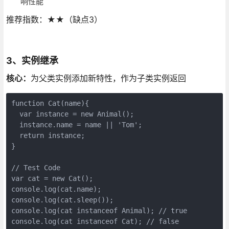
响性能
推荐指数：★★（缺点3）
3、实例继承
核心：
为父类实例添加新特性，作为子类实例返回
function Cat(name){

  var instance = new Animal();

  instance.name = name || 'Tom';

  return instance;

}

// Test Code

var cat = new Cat();

console.log(cat.name);

console.log(cat.sleep());

console.log(cat instanceof Animal); // true
