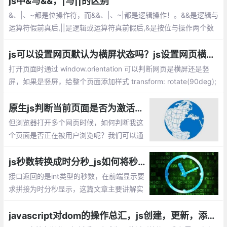
js中&与&&，|与||的区别
的命令
&、|、~都是位操作符，而&&、|、~|都是逻辑操作！。&&是逻辑与
运算符假前真后,||是逻辑或运算符真前假后,&是按位与操作两个数
值的个位分别相与，同时为1才得1，只要一个为0就为0。
js可以设置网页默认为横屏状态吗？js设置网页横屏和竖屏切换
打开页面时通过 window.orientation 可以判断网页是横屏还是竖
屏，如果是竖屏，给整个页面添加样式 transform: rotate(90deg);
这样，你的页面就显示横屏的效果了。 总的来说，结合window.ori
entationchange和window.orientation可以灵活的对网页进行变
原生js判断当前页面是否为激活状态【判断用户是否在浏览当前页面】
换。
但浏览器打开多个网页时候，如何判断我这
个页面是否正在被用户浏览呢？我们可以通
过document.hidden属性判断当前页面是否
是激活状态。
js秒数转换成时分秒_js如何将秒拼接为时分秒显示？
接口返回的是int类型的秒数，在前端显示要
求拼接为时分秒显示，这篇文章主要讲解实
现js秒数转换成时分秒的方法。
javascript对dom的操作总汇，js创建，更新，添加，删除DOM的方法