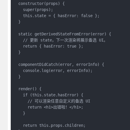
  constructor(props) {
    super(props);
    this.state = { hasError: false };
  }
  static getDerivedStateFromError(error) {
    // 更新 state，下一次渲染将展示备选 UI。
    return { hasError: true };
  }
  componentDidCatch(error, errorInfo) {
    console.log(error, errorInfo);
  }
  render() {
    if (this.state.hasError) {
      // 可以渲染任意自定义的备选 UI
      return <h1>出错啦！</h1>;
    }
    return this.props.children; 