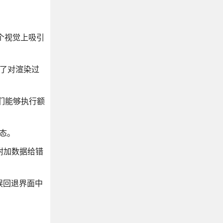
一个视觉上吸引
提供了对渲染过
们能够执行额
态。
文或附加数据给错
错误回退界面中