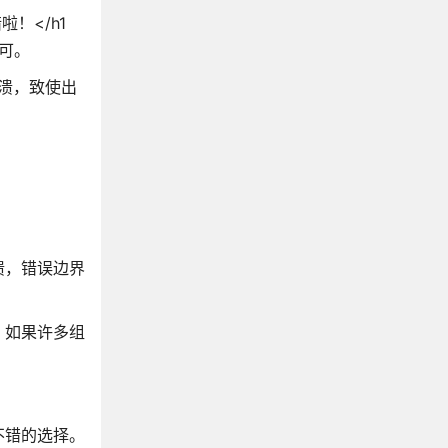
啦！</h1
即可。
崩溃，致使出
溃，错误边界
，如果许多组
不错的选择。