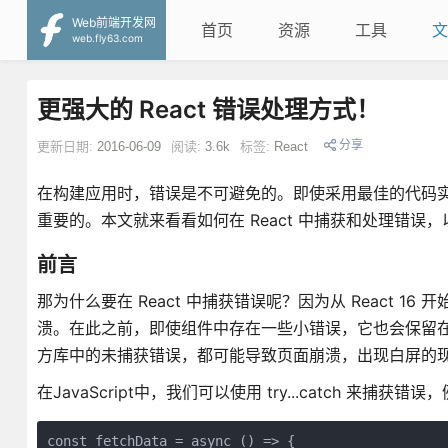
Web前端开发网
首页
资源
工具
文
web.fly63.com
更强大的 React 错误处理方式！
分享
更新日期:
2016-06-09
阅读:
3.6k
标签:
React
在构建应用时，错误是不可避免的。即使采用最佳的代码
重要的。本文就来看看如何在 React 中捕获和处理错误，以
前言
那为什么要在 React 中捕获错误呢？因为从 React 
溃。在此之前，即使组件中存在一些小错误，它也会保留在
方库中的未捕获错误，都可能导致页面崩溃，出现白屏的现象
在JavaScript中，我们可以使用 try...catch 来捕获错误
const fetchData = async () => {