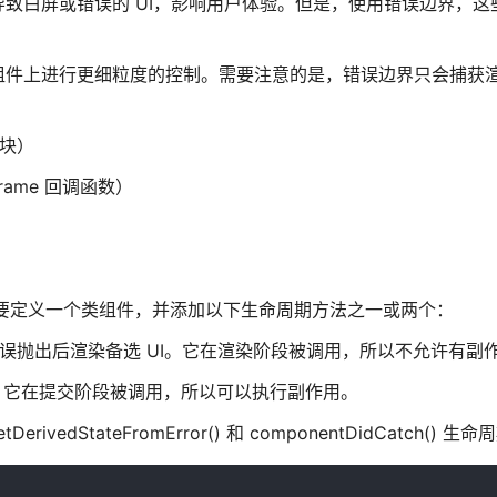
致白屏或错误的 UI，影响用户体验。但是，使用错误边界，这
组件上进行更细粒度的控制。需要注意的是，错误边界只会捕获
 块）
nFrame 回调函数）
界，需要定义一个类组件，并添加以下生命周期方法之一或两个：
生命周期方法在错误抛出后渲染备选 UI。它在渲染阶段被调用，所以不允许有副
错误信息。它在提交阶段被调用，所以可以执行副作用。
ivedStateFromError() 和 componentDidCatch() 