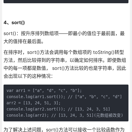
4、sort()
sort()：按升序排列数组项——即最小的值位于最前面，最
大的值排在最后面。
在排序时，sort()方法会调用每个数组项的 toString()转型
方法，然后比较得到的字符串，以确定如何排序。即使数组
中的每一项都是数值， sort()方法比较的也是字符串，因此
会出现以下的这种情况：
var arr1 = ["a", "d", "c", "b"];

console.log(arr1.sort()); // ["a", "b", "c", "d"]

arr2 = [13, 24, 51, 3];

console.log(arr2.sort()); // [13, 24, 3, 51]

console.log(arr2); // [13, 24, 3, 51](元数组被改变)
为了解决上述问题，sort()方法可以接收一个比较函数作为