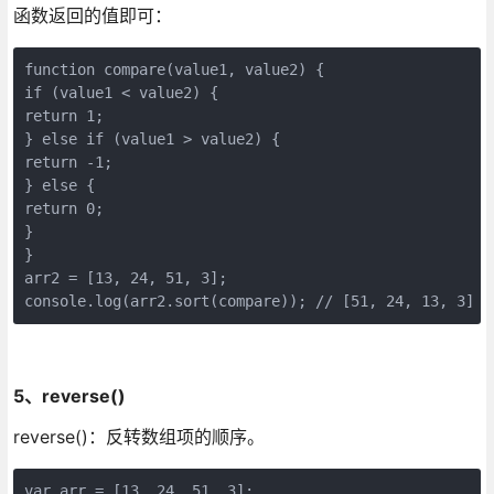
函数返回的值即可：
function compare(value1, value2) {

if (value1 < value2) {

return 1;

} else if (value1 > value2) {

return -1;

} else {

return 0;

}

}

arr2 = [13, 24, 51, 3];

console.log(arr2.sort(compare)); // [51, 24, 13, 3]
5、reverse()
reverse()：反转数组项的顺序。
var arr = [13, 24, 51, 3];
