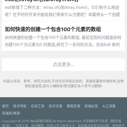
es6新增了二种方法：Array.of()和Array.from()，它们有什么用途
呢？在平时的开发中能给我们带来什么方便呢？本篇将从一个创建
数组的小问题开始，逐步揭开它们的面纱。
如何快速的创建一个包含100个元素的数组
如何快速的创建一个包含100个元素的数组, 最初见到的问题是如何
创建100个为元素为0 的数组,研究了一系列的方法，包含Es6 新的
API ，不得不说， ES6 好强大！
点击更多...
内容以共享、参考、研究为目的,不存在任何商业目的。其版权属原作者所有,如有
侵权或违规,请与小编联系!情况属实本人将予以删除!
首页
技术导航
在线工具
技术文章
教程资源
前端标签
AI工具集
前端库/框架