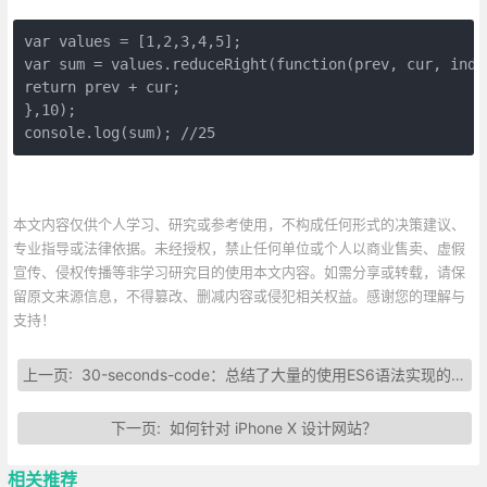
var values = [1,2,3,4,5];

var sum = values.reduceRight(function(prev, cur, index
return prev + cur;

},10);

console.log(sum); //25
本文内容仅供个人学习、研究或参考使用，不构成任何形式的决策建议、
专业指导或法律依据。未经授权，禁止任何单位或个人以商业售卖、虚假
宣传、侵权传播等非学习研究目的使用本文内容。如需分享或转载，请保
留原文来源信息，不得篡改、删减内容或侵犯相关权益。感谢您的理解与
支持！
上一页:
30-seconds-code：总结了大量的使用ES6语法实现的代码块
下一页:
如何针对 iPhone X 设计网站？
相关推荐