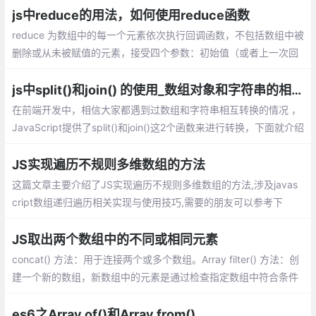
构数组。
js中reduce的用法，如何使用reduce函数
reduce 为数组中的每一个元素依次执行回调函数，不包括数组中被
删除或从未被赋值的元素，接受四个参数：初始值（或者上一次回
调函数的返回值），当前元素值，当前索引，调用 reduce 的数组
js中split()和join() 的使用_数组对象和字符串的相互转换
在前端开发中，相信大家都遇到过数组和字符串相互转换的情况 ，
JavaScript提供了split()和join()这2个函数来进行转换，下面就介绍
数组对象和字符串的相互转换。
JS实现遍历不规则多维数组的方法
这篇文章主要介绍了JS实现遍历不规则多维
数组的方法,涉及javascript数组递归遍历相
关实现与使用技巧,需要的朋友可以参考下
JS取出两个数组中的不同或相同元素
concat() 方法：用于连接两个或多个数组。Array filter() 方法：创
建一个新的数组，新数组中的元素是通过检查指定数组中符合条件
的所有元素。indexOf() 方法：可返回某个指定的字符串值在字符
串中首次出现的位置。
es6之Array.of()和Array.from()