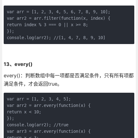
var arr = [1, 2, 3, 4, 5, 6, 7, 8, 9, 10];

var arr2 = arr.filter(function(x, index) {

return index % 3 === 0 || x >= 8;

});

console.log(arr2); //[1, 4, 7, 8, 9, 10]
13、every()
every()：判断数组中每一项都是否满足条件，只有所有项都
满足条件，才会返回true。
var arr = [1, 2, 3, 4, 5];

var arr2 = arr.every(function(x) {

return x < 10;

});

console.log(arr2); //true

var arr3 = arr.every(function(x) {

return x < 3;
