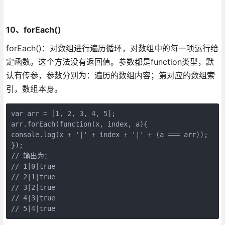
10、forEach()
forEach()：对数组进行遍历循环，对数组中的每一项运行给
定函数。这个方法没有返回值。参数都是function类型，默
认有传参，参数分别为：遍历的数组内容；第对应的数组索
引，数组本身。
var arr = [1, 2, 3, 4, 5];

arr.forEach(function(x, index, a){

console.log(x + '|' + index + '|' + (a === arr));

});

// 输出为：

// 1|0|true

// 2|1|true

// 3|2|true

// 4|3|true

// 5|4|true