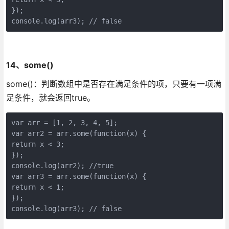
});

console.log(arr3); // false
14、some()
some()：判断数组中是否存在满足条件的项，只要有一项满
足条件，就会返回true。
var arr = [1, 2, 3, 4, 5];

var arr2 = arr.some(function(x) {

return x < 3;

});

console.log(arr2); //true

var arr3 = arr.some(function(x) {

return x < 1;

});

console.log(arr3); // false