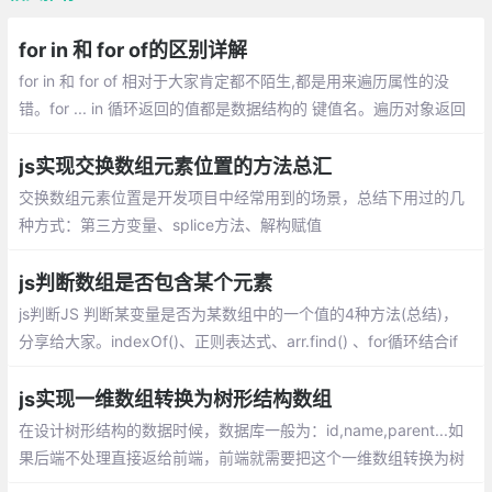
for in 和 for of的区别详解
for in 和 for of 相对于大家肯定都不陌生,都是用来遍历属性的没
错。for ... in 循环返回的值都是数据结构的 键值名。遍历对象返回
的对象的key值,遍历数组返回的数组的下标(key)。for of 循环用来
获取一对键值对中的值,而 for in 获取的是 键名
js实现交换数组元素位置的方法总汇
交换数组元素位置是开发项目中经常用到的
场景，总结下用过的几种方式：第三方变
量、splice方法、解构赋值
js判断数组是否包含某个元素
js判断JS 判断某变量是否为某数组中的一个
值的4种方法(总结)，分享给大家。indexOf
()、正则表达式、arr.find() 、for循环结合if
判断
js实现一维数组转换为树形结构数组
在设计树形结构的数据时候，数据库一般为：id,name,parent...如
果后端不处理直接返给前端，前端就需要把这个一维数组转换为树
形结构数组。下面整理了下如何通过js实现一维数组转换为树形结