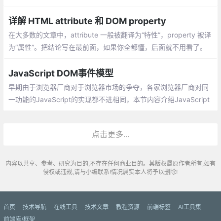
染等）；DOM操作之后导致的渲染等是异步的（在DOM操作简单
的情况下，是难以察觉的）
详解 HTML attribute 和 DOM property
在大多数的文章中，attribute 一般被翻译为“特性”，property 被译
为“属性”。把结论写在最前面，如果你全都懂，后面就不用看了。
当我们书写 HTML 代码的时候
JavaScript DOM事件模型
早期由于浏览器厂商对于浏览器市场的争夺，各家浏览器厂商对同
一功能的JavaScript的实现都不进相同，本节内容介绍JavaScript
的DOM事件模型及事件处理程序的分类。
点击更多...
内容以共享、参考、研究为目的,不存在任何商业目的。其版权属原作者所有,如有
侵权或违规,请与小编联系!情况属实本人将予以删除!
首页
技术导航
在线工具
技术文章
教程资源
前端标签
AI工具集
前端库/框架