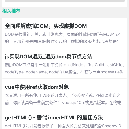
相关推荐
全面理解虚拟DOM，实现虚拟DOM
DOM是很慢的，其元素非常庞大，页面的性能问题鲜有由JS引起
的，大部分都是由DOM操作引起的。虚拟的DOM的核心思想是：
对复杂的文档DOM结构，提供一种方便的工具，进行最小化地DO
M操作。
js实现DOM遍历_遍历dom树节点方法
遍历DOM节点常用一般用节点的 childNodes, firstChild, lastChild,
nodeType, nodeName, nodeValue属性。在获取节点nodeValue时
要注意，元素节点的子文本节点的nodeValue才是元素节点中文本
的内容。
vue中使用ref获取dom对象
本文适用于所有使用 Vue 的开发人， 包括初学者。在阅读本文之
前，你应该具备一些前提条件：Node.js 10.x或更高版本。在终端
或命令提示符下运行 node -v 来验证你的版本;npm 6.7 或以上版
本;代码编辑器；我强烈推荐 Visual Studio Code
getHTML() - 替代 innerHTML 的最佳方法
getHTML()为开发者提供了一种强大的方法来处理包含Shadow D