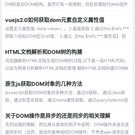
OM的复杂DOM结构。虽然它有一些限制，但在处理现代Web组件
和复杂UI时，getHTML()的优势是显而易见的。随着Web组件的普
及，掌握getHTML()将成为前端开发者的重要技能。
vuejs2.0如何获取dom元素自定义属性值
设置定义属性值 :data-value=..， 2.直接获取 3.通过this.$refs.***
获取 1.目标DOM定义ref值： 2.通过 【this.$refs.***.属性名】 获
取相关属性的值： this.$refs.*** 获取到对应的元素 ...
HTML文档解析和DOM树的构建
浏览器解析HTML文档生成DOM树的过程,以下是一段HTML代码，
以此为例来分析解析HTML文档的原理.解析HTML文档构建DOM树
的理解过程可分为两个主要模块构成，即标签解析、DOM树构建
原生js获取DOM对象的几种方法
javascript获取DOM对象的多种方法：通过id获取 、通过class获
取、通过标签名获取、通过name属性获取、通过querySelector获
取、通过querySelectorAll获取等
关于DOM操作是异步的还是同步的相关理解
先列出我的理解，然后再从具体的例子中说明：DOM操作本身应该
是同步的（当然，我说的是单纯的DOM操作，不考虑ajax请求后渲