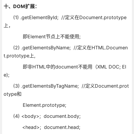
十、DOM
扩展：
(1) .getElementById; //定义在Document.prototype
上，
即Element节点上不能使用;
(2) .getElementsByName; //定义在HTML.Documen
t.prototype上,
即非HTML中的document不能用（XML DOC; El
e);
(3) .getElementsByTagName; //定义Document.prot
otype和
Element.prototype;
(4) <body>; document.body;
<head>; document.head;