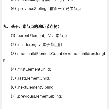
(6) .previousSibling; 前面一个兄弟节点
九、基于元素节点
的遍历节点树：
(1) .parentElement; 父元素节点
(2) .childeren; 元素子节点们
(3) node.childElementCount===node.children.lengt
h
(4) .firstElementChild;
(5) .lastElementChild;
(6) .nextElementSibling;
(7) .previousElementSibling;