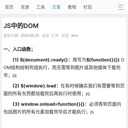
首页
资源
工具
文章
教程
栏目
JS中的DOM
更新日期:
2019-06-24
阅读:
2.7k
标签:
dom
一、入口函数；
(1)
$(document).ready()
：
简写为
$(function(){})
D
OM结构绘制完成执行，而无需等到图片或其他媒体下载完
毕；jq
(2)
$(window).load
：
在有时候确实我们有需要等到页
面的所有东西都加载完后再执行时使用；jq
(3)
window.onload=function(){}
：
必须等到页面内
包括图片的所有元素加载完毕后才能执行；js