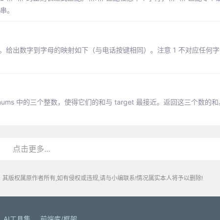
符串。
合。给出数字到字母的映射如下（与电话按键相同）。注意 1 不对应任何
找出 nums 中的三个整数，使得它们的和与 target 最接近。返回这三个数
点击更多...
其版权属原作者所有,如有侵权或违规,请与小编联系!情况属实本人将予以删除!
AI工具集
前端库/框架