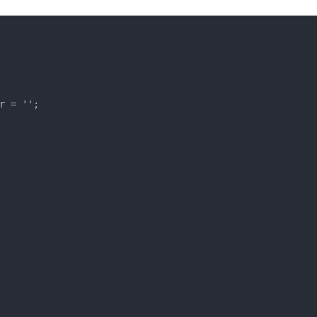
 = '';
