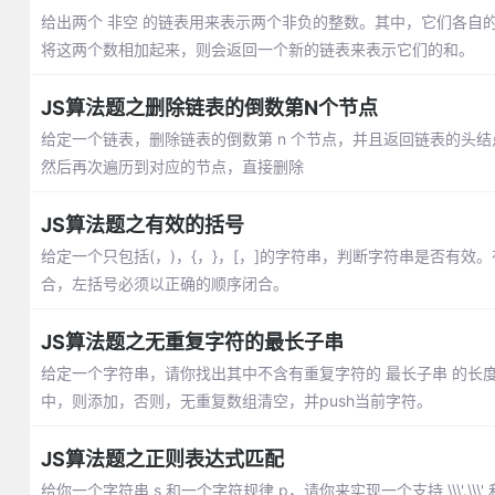
给出两个 非空 的链表用来表示两个非负的整数。其中，它们各自的
将这两个数相加起来，则会返回一个新的链表来表示它们的和。
JS算法题之删除链表的倒数第N个节点
给定一个链表，删除链表的倒数第 n 个节点，并且返回链表的头
然后再次遍历到对应的节点，直接删除
JS算法题之有效的括号
给定一个只包括(，)，{，}，[，]的字符串，判断字符串是否有
合，左括号必须以正确的顺序闭合。
JS算法题之无重复字符的最长子串
给定一个字符串，请你找出其中不含有重复字符的 最长子串 的
中，则添加，否则，无重复数组清空，并push当前字符。
JS算法题之正则表达式匹配
给你一个字符串 s 和一个字符规律 p，请你来实现一个支持 \\\'.\\\' 和 \