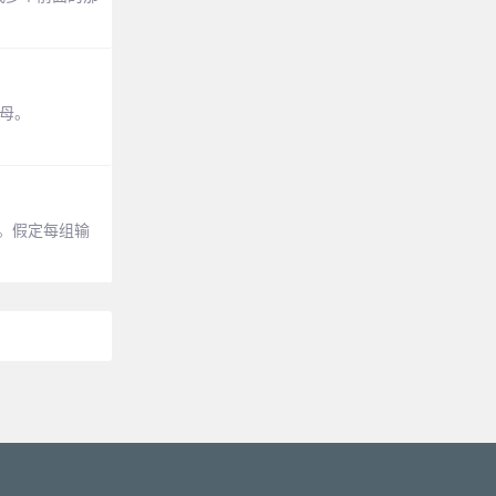
字母。
的和。假定每组输