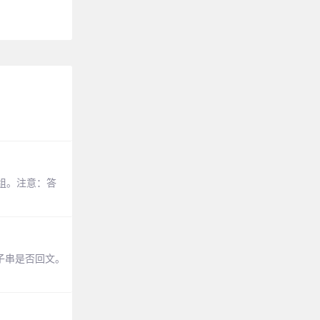
三元组。注意：答
的子串是否回文。