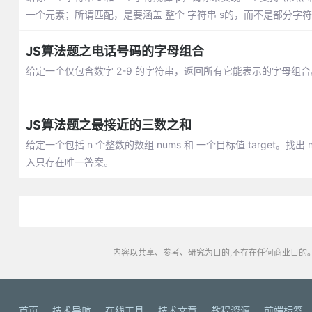
一个元素；所谓匹配，是要涵盖 整个 字符串 s的，而不是部分字
JS算法题之电话号码的字母组合
给定一个仅包含数字 2-9 的字符串，返回所有它能表示的字母组
JS算法题之最接近的三数之和
给定一个包括 n 个整数的数组 nums 和 一个目标值 target。
入只存在唯一答案。
内容以共享、参考、研究为目的,不存在任何商业目的。
首页
技术导航
在线工具
技术文章
教程资源
前端标签