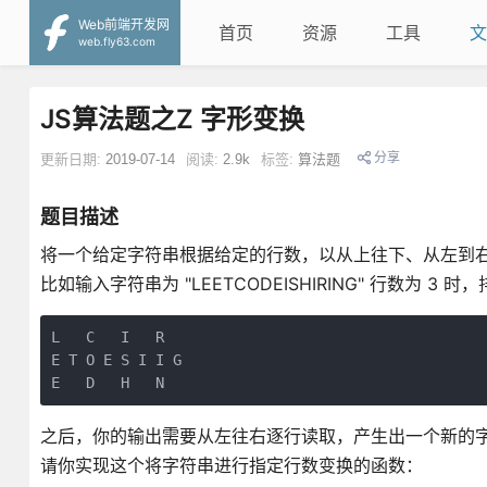
Web前端开发网
首页
资源
工具
文
web.fly63.com
JS算法题之Z 字形变换
分享
更新日期:
2019-07-14
阅读:
2.9k
标签:
算法题
题目描述
将一个给定字符串根据给定的行数，以从上往下、从左到右进
比如输入字符串为 "LEETCODEISHIRING" 行数为 3 
L   C   I   R

E T O E S I I G

E   D   H   N
之后，你的输出需要从左往右逐行读取，产生出一个新的字符串，比
请你实现这个将字符串进行指定行数变换的函数：