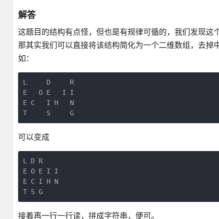
解答
这题目的结构有点怪，但也是有规律可循的，我们发现这个
那其实我们可以直接将该结构简化为一个二维数组，去掉
如：
L     D     R

E   O E   I I

E C   I H   N

T     S     G
可以变成
L D R

E O E I I

E C I H N

T S G
接着再一行一行读，拼成字符串，便可。