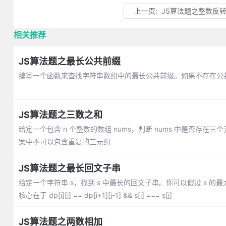
上一页:
JS算法题之整数反
相关推荐
JS算法题之最长公共前缀
编写一个函数来查找字符串数组中的最长公共前缀。如果不存在公共前
JS算法题之三数之和
给定一个包含 n 个整数的数组 nums，判断 nums 中是否存在三个元
案中不可以包含重复的三元组
JS算法题之最长回文子串
给定一个字符串 s，找到 s 中最长的回文子串。你可以假设 s 的
核心在于 dp[i][j] == dp[i+1][j-1] && s[i] === s[j]
JS算法题之两数相加