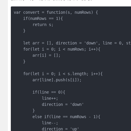
var convert = function(s, numRows) {

    if(numRows == 1){

        return s;

    }

    let arr = [], direction = 'down', line = 0, str
    for(let i = 0; i < numRows; i++){

        arr[i] = [];

    }

    for(let i = 0; i < s.length; i++){

        arr[line].push(s[i]);

        if(line == 0){

            line++;

            direction = 'down'

        }

        else if(line == numRows - 1){

            line--;

            direction = 'up'
