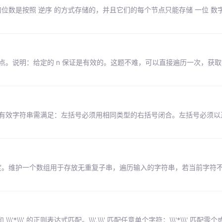
位数是按照 逆序 的方式存储的，并且它们的每个节点只能存储 一位 数
结点。说明：给定的 n 保证是有效的。这题不难，可以直接遍历一次，获
效。有效字符串需满足：左括号必须用相同类型的右括号闭合。左括号必须
长度。维护一个数组用于存放无重复子串，遍历输入的字符串，若当前字符
\\'*\\\' 的正则表达式匹配。\\\'.\\\' 匹配任意单个字符；\\\'*\\\' 匹