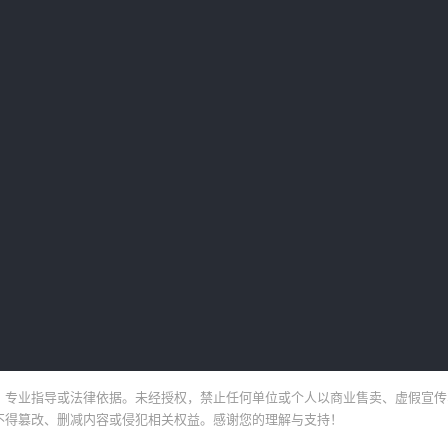
、专业指导或法律依据。未经授权，禁止任何单位或个人以商业售卖、虚假宣传
不得篡改、删减内容或侵犯相关权益。感谢您的理解与支持！