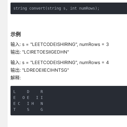
string convert(string s, int numRows);
示例
输入: s = "LEETCODEISHIRING", numRows = 3
输出: "LCIRETOESIIGEDHN"
输入: s = "LEETCODEISHIRING", numRows = 4
输出: "LDREOEIIECIHNTSG"
解释:
L     D     R

E   O E   I I

E C   I H   N

T     S     G