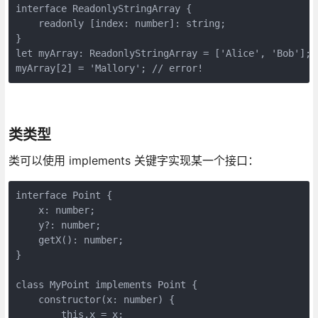
interface ReadonlyStringArray {

    readonly [index: number]: string;

}

let myArray: ReadonlyStringArray = ['Alice', 'Bob'];

myArray[2] = 'Mallory'; // error!
类类型
类可以使用 implements 关键字实现某一个接口：
interface Point {

    x: number;

    y?: number;

    getX(): number;

}

class MyPoint implements Point {

    constructor(x: number) {

        this.x = x;
