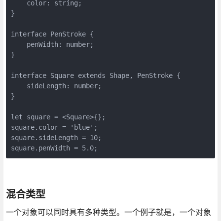
    color: string;

}

interface PenStroke {

    penWidth: number;

}

interface Square extends Shape, PenStroke {

    sideLength: number;

}

let square = <Square>{};

square.color = 'blue';

square.sideLength = 10;

square.penWidth = 5.0;
混合类型
一个对象可以同时具有多种类型。一个例子就是，一个对象