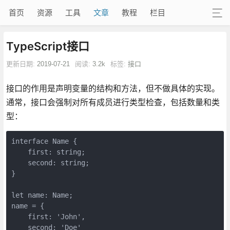
首页
资源
工具
文章
教程
栏目
TypeScript接口
更新日期:
2019-07-21
阅读:
3.2k
标签:
接口
接口的作用是声明变量的结构和方法，但不做具体的实现。
通常，接口会强制对所有成员进行类型检查，包括数量和类
型：
interface Name {

    first: string;

    second: string;

}

let name: Name;

name = {

    first: 'John',

    second: 'Doe'
