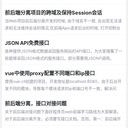
b服务，数据来源于中国气象局；IP地址来源搜索 WEB 服务；随机
英文、数字和中文简体字
前后端分离项目的跨域及保持Session会话
当Web项目前后端分离开发的时候, 由于域名不一致, 会出现无法请
求和无法维持会话的情况,在前端Ajax请求后台的时候, 打开控制台
可以看到, 每一次请求之前都会有一次OPTIONS类型的请求
JSON API免费接口
各种提供JSON格式数据返回服务网站的API接口，为大家搜集了一
些能够返回JSON格式的服务接口。部分需要用JSONP调用。
vue中使用proxy配置不同端口和ip接口
使用vue-cli创建的项目，开发地址是localhost:8080，由于后台开
发不同的模块，导致每个模块请求的ip和端口号不一致，解决问
题：在vue.config.js中配置不同的端口号
前后端分离，接口对接问题
关于前后端对接问题下面好程序员web前端学习路线为大家解答。
对于前后端分离开发，必须要写接口文档。否则，第一：前后端开
发没有标准，没有依据。第二：容易扯皮，没法追踪，职责不清