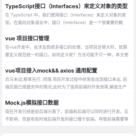
TypeScript接口（Interfaces）来定义对象的类型
在 TypeScript 中，我们使用接口（Interfaces）来定义对象的类
型。在面向对象语言中，接口（Interfaces）是一个很重要的概
念，它是对行为的抽象，而具体如何行动需要由类（classes）去实
现（implements）
vue 项目接口管理
在vue开发中，会涉及到很多接口的处理，
当项目足够大时，就需要定义规范统一的接
口，如何定义呢？方法可能不只一种，本文
使用axios+async/await进行接口的统一管
vue项目接入mock&& axios 通用配置
理。
兵马未动,粮草先行; 同理,项目开发过程中经常会出现接口未出, 前
端页面已搭建完毕的情况;此时为了提高前端的开发效率,解放生产
力,我们 FE 可以按照预定的接口文档做一些接口模拟的工作
Mock.js模拟接口数据
现在开发已经是前后端分离了，前端和后端可以同时进行开发，互
不影响，但是有些时候后端开发的接口慢于前端，导致前端需要等
待后端的接口完成才能完成前后端对接，为了解决这个痛点，出现
了模拟接口数据的方案