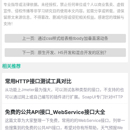
专业指导或法律依据。未经授权，禁止任何单位或个人以商业售卖、虚假
宣传、侵权传播等非学习研究目的使用本文内容。如需分享或转载，请保
留原文来源信息，不得篡改、删减内容或侵犯相关权益。感谢您的理解与
支持！
上一页:
通过css样式给表格tbody加垂直滚动条
下一页:
原生开发、H5开发和混合开发的区别？
相关推荐
常用HTTP接口测试工具对比
从功能上Jmeter最为强大，可以测试各种类型的接口，不支持的也
可以通过网上或自己编写的插件进行扩展。SoapUI专门针对HTTP
类型的两种接口，其初衷更是专门测试Soap类型接口，对于其他协
议的接口不支持
免费的公共API接口_WebService接口大全
这篇文章为大家整理一下免费，常用的的WebService接口，列举一
些搜集到的免费的公共API接口，希望对你有所帮助，天气预报We