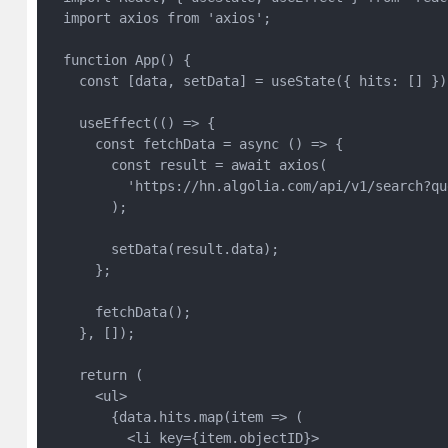
  import axios from 'axios';

  function App() {

    const [data, setData] = useState({ hits: [] });
    useEffect(() => {

      const fetchData = async () => {

        const result = await axios(

          'https://hn.algolia.com/api/v1/search?que
        );

        setData(result.data);

      };

      fetchData();

    }, []);

    return (

      <ul>

        {data.hits.map(item => (

          <li key={item.objectID}>
