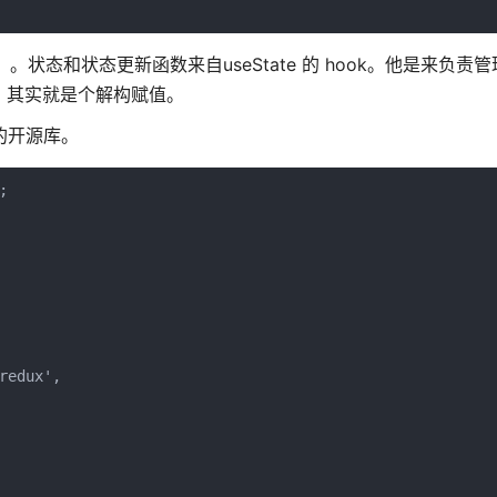
文章）。状态和状态更新函数来自useState 的 hook。他是来负责
初始值。其实就是个解构赋值。
的开源库。


edux',
