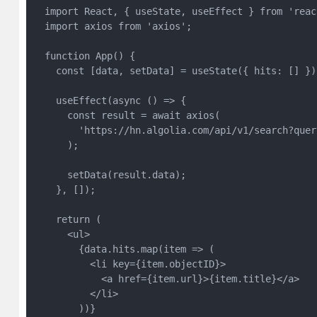
  import React, { useState, useEffect } from 'react
  import axios from 'axios';

  function App() {

    const [data, setData] = useState({ hits: [] });
    useEffect(async () => {

      const result = await axios(

        'https://hn.algolia.com/api/v1/search?query
      );

      setData(result.data);

    }, []);

    return (

      <ul>

        {data.hits.map(item => (

          <li key={item.objectID}>

            <a href={item.url}>{item.title}</a>

          </li>

        ))}
