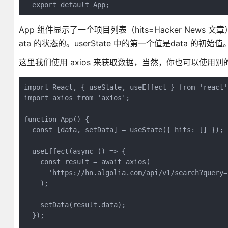
  export default App;
App 组件显示了一个项目列表（hits=Hacker News 
ata 的状态的。userState 中的第一个值是data 的
这里我们使用 axios 来获取数据，当然，你也可以使用别
import React, { useState, useEffect } from 'react';
import axios from 'axios';

function App() {

  const [data, setData] = useState({ hits: [] });

  useEffect(async () => {

    const result = await axios(

      'https://hn.algolia.com/api/v1/search?query=r
    );

    setData(result.data);

  });
