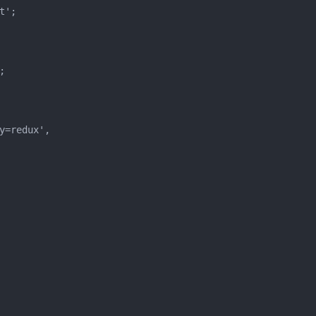
';



=redux',
