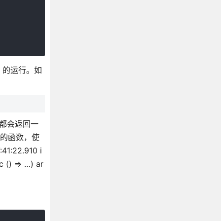
 的运行。如
c都会返回一
操作的函数，使
2.910 i
 () => …) ar