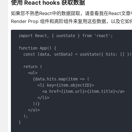
使用 React hooks 获取数据
如果您不熟悉React中的数据提取，请查看我在React文
Render Prop 组件和高阶组件来复用这些数据，以及它如何
  import React, { useState } from 'react';

  function App() {

    const [data, setData] = useState({ hits: [] });
    return (

      <ul>

        {data.hits.map(item => (

          <li key={item.objectID}>

            <a href={item.url}>{item.title}</a>

          </li>

        ))}

      </ul>

    );

  }
