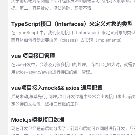
关于前后端对接问题下面好程序员web前端学习路线为大家解答
据。第二：容易扯皮，没法追踪，职责不清
TypeScript接口（Interfaces）来定义对象的类型
在 TypeScript 中，我们使用接口（Interfaces）来定义
而具体如何行动需要由类（classes）去实现（implements）
vue 项目接口管理
在vue开发中，会涉及到很多接口的处理，当项目足够大时，就需
用axios+async/await进行接口的统一管理。
vue项目接入mock&& axios 通用配置
兵马未动,粮草先行; 同理,项目开发过程中经常会出现接口未出, 前
定的接口文档做一些接口模拟的工作
Mock.js模拟接口数据
现在开发已经是前后端分离了，前端和后端可以同时进行开发，互