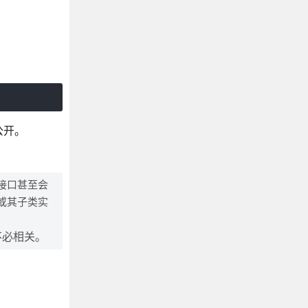
公开。
：
接口甚至会
或其子类实
不必相关。