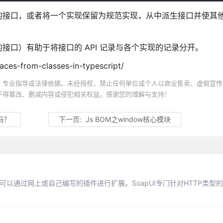
的接口，或者将一个实现保留为规范实现，从中派生接口并使其
口）有助于将接口的 API 记录与各个实现的记录分开。
aces-from-classes-in-typescript/
、专业指导或法律依据。未经授权，禁止任何单位或个人以商业售卖、虚假宣传
不得篡改、删减内容或侵犯相关权益。感谢您的理解与支持！
吗？
下一页:
Js BOM之window核心模块
可以通过网上或自己编写的插件进行扩展。SoapUI专门针对HTTP类型