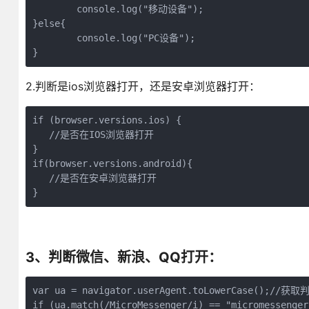
	console.log("移动设备");

}else{

	console.log("PC设备");

}
2.判断是ios浏览器打开，还是安卓浏览器打开：
if (browser.versions.ios) { 

   //是否在IOS浏览器打开 

} 

if(browser.versions.android){ 

   //是否在安卓浏览器打开 

}
3、判断微信、新浪、QQ打开：
var ua = navigator.userAgent.toLowerCase();//
if (ua.match(/MicroMessenger/i) == "micromessenger"