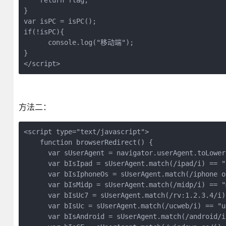
    return flag;

}

var isPC = isPC();

if(!isPC){      

      console.log("移动端");

}

</script>
方法二：
<script type="text/javascript">

    function browserRedirect() {

      var sUserAgent = navigator.userAgent.toLowerC
      var bIsIpad = sUserAgent.match(/ipad/i) == "i
      var bIsIphoneOs = sUserAgent.match(/iphone o
      var bIsMidp = sUserAgent.match(/midp/i) == "m
      var bIsUc7 = sUserAgent.match(/rv:1.2.3.4/i)
      var bIsUc = sUserAgent.match(/ucweb/i) == "uc
      var bIsAndroid = sUserAgent.match(/android/i