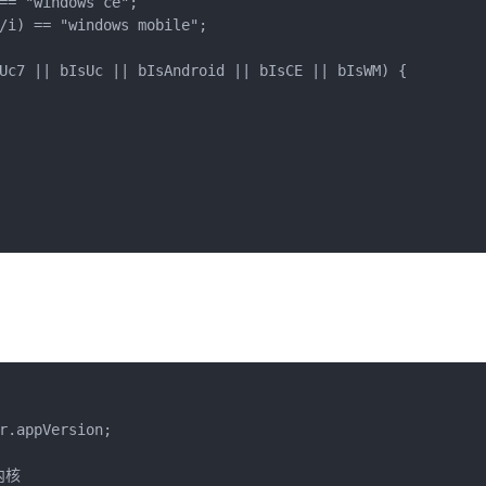
== "windows ce";

/i) == "windows mobile";

Uc7 || bIsUc || bIsAndroid || bIsCE || bIsWM) {

r.appVersion;

内核
