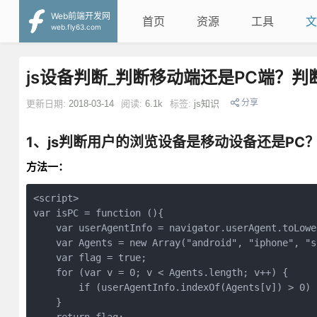
Web前端开发网
首页
资源
工具
文
web.fly63.com
js设备判断_判断移动端还是PC端？判断
分享
更新日期:
2018-03-14
阅读:
6.1k
标签:
js知识
1、js判断用户的浏览设备是移动设备还是PC
方法一：
<script>

var isPC = function (){

    var userAgentInfo = navigator.userAgent.toLower
    var Agents = new Array("android", "iphone", "s
    var flag = true;

    for (var v = 0; v < Agents.length; v++) {

        if (userAgentInfo.indexOf(Agents[v]) > 0) 
    }
