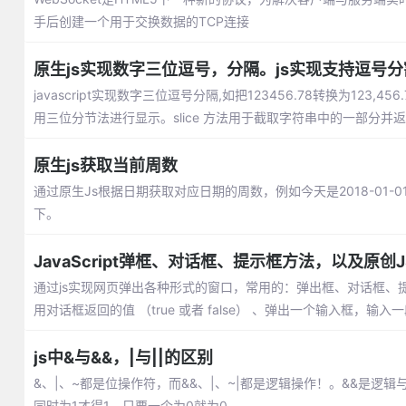
手后创建一个用于交换数据的TCP连接
原生js实现数字三位逗号，分隔。js实现支持逗号
javascript实现数字三位逗号分隔,如把123456.78转换为123,
用三位分节法进行显示。slice 方法用于截取字符串中的一部分并返回
原生js获取当前周数
通过原生Js根据日期获取对应日期的周数，例如今天是2018-01
下。
JavaScript弹框、对话框、提示框方法，以及原创J
通过js实现网页弹出各种形式的窗口，常用的：弹出框、对话框、
用对话框返回的值 （true 或者 false） 、弹出一个输入框，输入
js中&与&&，|与||的区别
&、|、~都是位操作符，而&&、|、~|都是逻辑操作！。&&是逻
同时为1才得1，只要一个为0就为0。