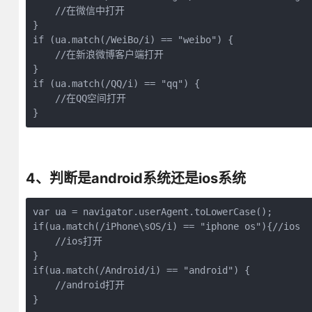
    //在微信中打开

}

if (ua.match(/WeiBo/i) == "weibo") {

    //在新浪微博客户端打开

}

if (ua.match(/QQ/i) == "qq") {

    //在QQ空间打开

}
4、判断是android系统还是ios系统
var ua = navigator.userAgent.toLowerCase();

if(ua.match(/iPhone\sOS/i) == "iphone os"){//ios

    //ios打开		        

}

if(ua.match(/Android/i) == "android") {

    //android打开

}