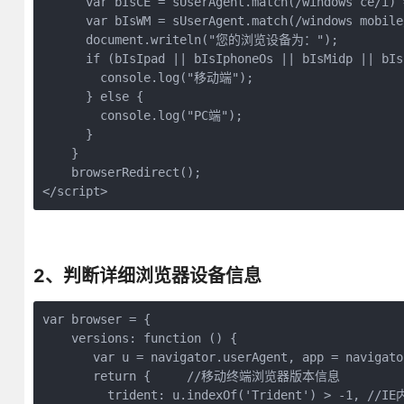
      var bIsCE = sUserAgent.match(/windows ce/i) 
      var bIsWM = sUserAgent.match(/windows mobile
      document.writeln("您的浏览设备为：");

      if (bIsIpad || bIsIphoneOs || bIsMidp || bIs
        console.log("移动端");

      } else {

        console.log("PC端");

      }

    }

    browserRedirect();

</script>
2、判断详细浏览器设备信息
var browser = {

    versions: function () {

       var u = navigator.userAgent, app = navigato
       return {     //移动终端浏览器版本信息

         trident: u.indexOf('Trident') > -1, //IE