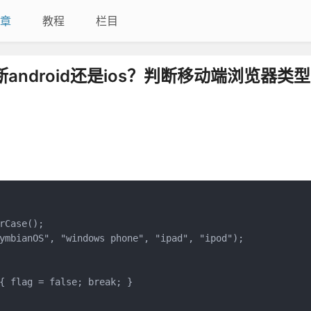
章
教程
栏目
android还是ios？判断移动端浏览器类型
？
Case();

ymbianOS", "windows phone", "ipad", "ipod");

{ flag = false; break; }
