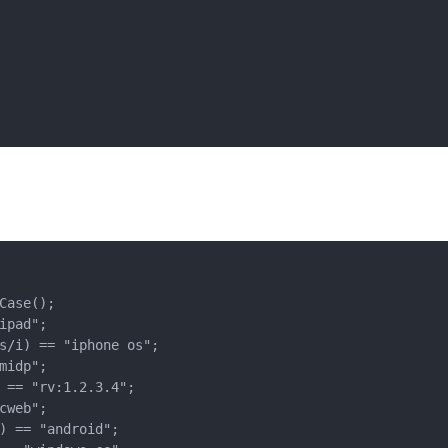
ase();

pad";

s/i) == "iphone os";

idp";

 == "rv:1.2.3.4";

web";

) == "android";
