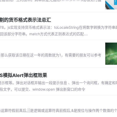
分割的货币格式表示法总汇
456.78。js实现支持货币格式表示法：toLocaleString在将数字转换为字
该部分字符串。match方式代表正则表达式的匹配....
-01那么获取该日期在这一年的周数就为1，有需要的朋友可以参考
S模拟Alert弹出框效果
提示框等。弹出对话框并输出一段提示信息 、弹出一个询问框，有确定和
一段文字，可以提交、window.open 弹出新窗口的命令
辑与运算符假前真后,||是逻辑或运算符真前假后,&是按位与操作两个数值的