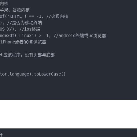
a内核

, //苹果、谷歌内核

exOf('KHTML') == -1, //火狐内核

.*/), //是否为移动终端

 OS X/), //ios终端

.indexOf('Linux') > -1, //android终端或uc浏览器

否为iPhone或者QQHD浏览器

//是否web应该程序，没有头部与底部

tor.language).toLowerCase()


