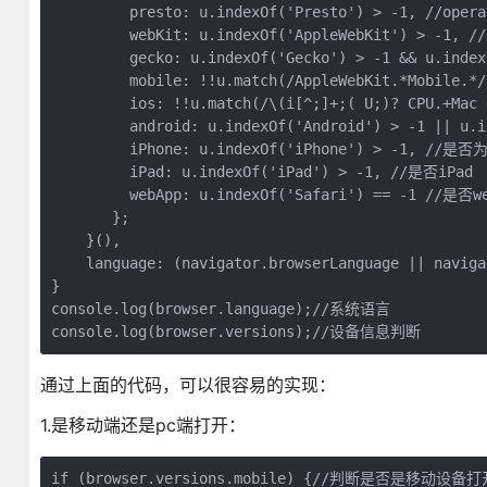
         presto: u.indexOf('Presto') > -1, //oper
         webKit: u.indexOf('AppleWebKit') > -1
         gecko: u.indexOf('Gecko') > -1 && u.ind
         mobile: !!u.match(/AppleWebKit.*Mobile
         ios: !!u.match(/\(i[^;]+;( U;)? CPU.+Mac
         android: u.indexOf('Android') > -1 || u
         iPhone: u.indexOf('iPhone') > -1, //是
         iPad: u.indexOf('iPad') > -1, //是否iPad

         webApp: u.indexOf('Safari') == -1 
       };

    }(),

    language: (navigator.browserLanguage || naviga
} 

console.log(browser.language);//系统语言

console.log(browser.versions);//设备信息判断
通过上面的代码，可以很容易的实现：
1.是移动端还是pc端打开：
if (browser.versions.mobile) {//判断是否是移动设备打开