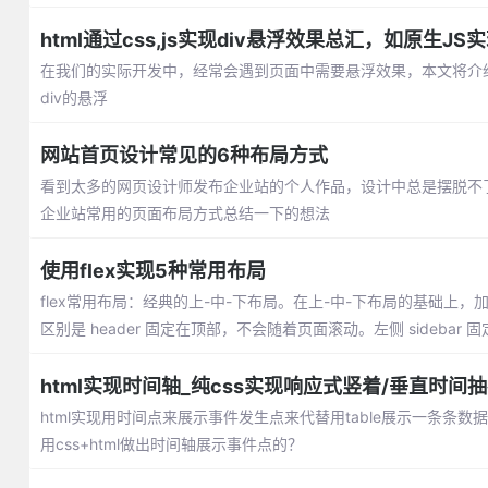
html通过css,js实现div悬浮效果总汇，如原生J
在我们的实际开发中，经常会遇到页面中需要悬浮效果，本文将介绍通
div的悬浮
网站首页设计常见的6种布局方式
看到太多的网页设计师发布企业站的个人作品，设计中总是摆脱不
企业站常用的页面布局方式总结一下的想法
使用flex实现5种常用布局
flex常用布局：经典的上-中-下布局。在上-中-下布局的基础上，加了
区别是 header 固定在顶部，不会随着页面滚动。左侧 sideba
html实现时间轴_纯css实现响应式竖着/垂直时间
html实现用时间点来展示事件发生点来代替用table展示一条
用css+html做出时间轴展示事件点的？