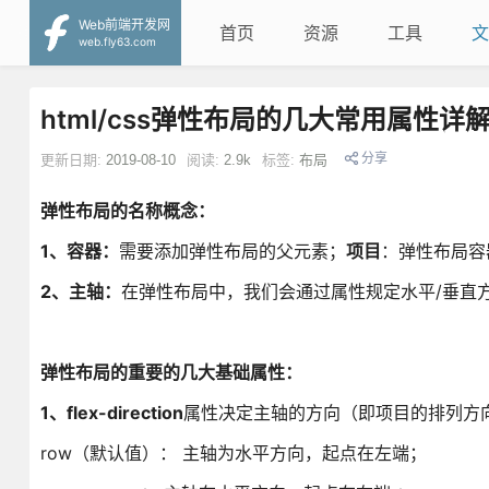
Web前端开发网
首页
资源
工具
文
web.fly63.com
html/css弹性布局的几大常用属性详
分享
更新日期:
2019-08-10
阅读:
2.9k
标签:
布局
弹性布局的名称概念：
1
、容器：
需要添加弹性布局的父元素；
项目
：弹性布局容
2
、
主轴：
在弹性布局中，我们会通过属性规定水平/垂直方向（
弹性布局的重要的几大基础属性：
1
、flex-direction
属性决定主轴的方向（即项目的排列方
row（默认值）： 主轴为水平方向，起点在左端；