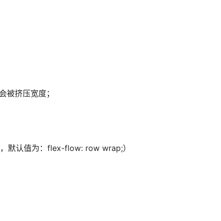
目会被挤压宽度；
式，默认值为：flex-flow: row wrap;）
。