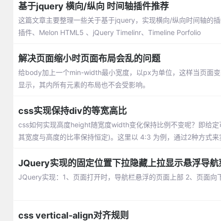
基于jquery 横向/纵向 时间轴插件推荐
这篇文章主要整理一些关于基于jquery，实现横向/纵向时间轴的插件推荐：jquery
插件、Melon HTML5 、jQuery Timelinr、Timeline Porfolio
解决页面缩小时页面布局会乱的问题
给body加上一个min-width最小宽度，以px为单位，这样
显示，其内所有元素的布局也不会受影响。
css实现保持div的等宽高比
css如何实现高度height随宽度width变化保持比例不变呢？
其宽度与高度的比率保持恒定)。这里以 4:3 为例，通过2种方式来
JQuery实现的固定位置下拉隐藏上拉显示悬浮导航
JQuery实现：1、页面打开时，导航栏悬浮的页面上部 2、页面
css vertical-align对齐规则