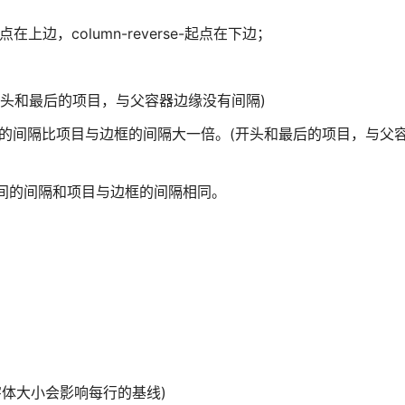
起点在上边，column-reverse-起点在下边；
。(开头和最后的项目，与父容器边缘没有间隔)
目之间的间隔比项目与边框的间隔大一倍。(开头和最后的项目，与父
目之间的间隔和项目与边框的间隔相同。
、字体大小会影响每行的基线)