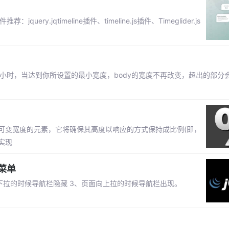
.jqtimeline插件、timeline.js插件、Timeglider.js
当页面变小时，当达到你所设置的最小宽度，body的宽度不再改变，超出的部
即给定可变宽度的元素，它将确保其高度以响应的方式保持成比例(即，
实现
菜单
向下拉的时候导航栏隐藏 3、页面向上拉的时候导航栏出现。