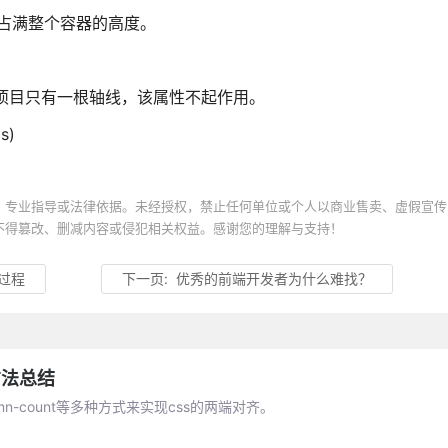
，将占满整个容器的高度。
项目只有一根轴线，该属性不起作用。
s)
、专业指导或法律依据。未经授权，禁止任何单位或个人以商业售卖、虚假宣传
不得篡改、删减内容或侵犯相关权益。感谢您的理解与支持！
细过程
下一页:
优秀的前端开发者为什么难找？
方法总结
olumn-count等多种方式来实现css的两端对齐。