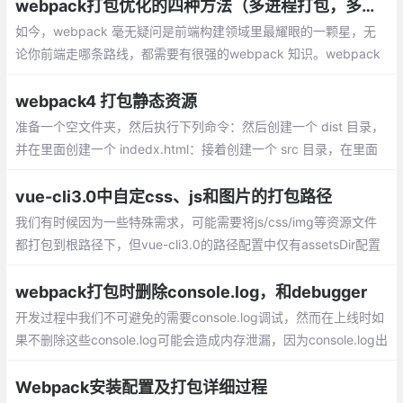
webpack打包优化的四种方法（多进程打包，多进程压缩，资源 CDN，动态 polyfill）
如今，webpack 毫无疑问是前端构建领域里最耀眼的一颗星，无
论你前端走哪条路线，都需要有很强的webpack 知识。webpack
的基本用法这里就不展开讲了。主要探讨一下如何提高 webpack
的打包速度。
webpack4 打包静态资源
准备一个空文件夹，然后执行下列命令：然后创建一个 dist 目录，
并在里面创建一个 indedx.html：接着创建一个 src 目录，在里面
创建一个 lib 文件夹，创建一个 until.js:再创建 components 文件
夹，再写入几个 js:
vue-cli3.0中自定css、js和图片的打包路径
我们有时候因为一些特殊需求，可能需要将js/css/img等资源文件
都打包到根路径下，但vue-cli3.0的路径配置中仅有assetsDir配置
项能够配置所有的静态文件所在的文件夹，并不能针对css/js/img
等资源文件分别来做设置，那么请看我如何尝试的吧！
webpack打包时删除console.log，和debugger
开发过程中我们不可避免的需要console.log调试，然而在上线时如
果不删除这些console.log可能会造成内存泄漏，因为console.log出
来的变量是不会被GC的，webpack给我们提供了一个非常棒的插
件，看代码：
Webpack安装配置及打包详细过程