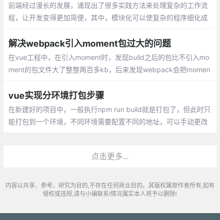
前端经过漫长的发展，涌现出了很多实践方法来处理复杂的工作流
程，让开发变得更加简便，其中，模块化可以使复杂的程序细化成
为各个小的文件，而webpack并不强制你使用某种模块化方案，而
是通过兼容所有模块化方案让你无痛接入项目
解决webpack引入moment包过大的问题
在vue工程中，在引入moment时，发现build之后的包比不引入mo
ment的包文件大了整整两百多kb，后来发现webpack会把momen
t的语言包也一起打包
vue实现分环境打包步骤
在新建好的项目中，一般执行npm run build就是打包了，但此时只
能打包到一个环境，不同环境需要配置不同的地址，可以手动更改
接口的地址，也可以自行配置命令而不需要每次打包进行地址切换
点击更多...
内容以共享、参考、研究为目的,不存在任何商业目的。其版权属原作者所有,如有
侵权或违规,请与小编联系!情况属实本人将予以删除!