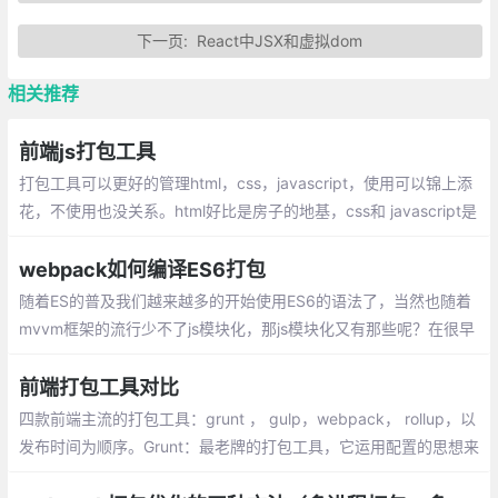
下一页:
React中JSX和虚拟dom
相关推荐
前端js打包工具
打包工具可以更好的管理html，css，javascript，使用可以锦上添
花，不使用也没关系。html好比是房子的地基，css和 javascript是
房子的建筑材料，这三个部分一起组成个漂亮的房子
webpack如何编译ES6打包
随着ES的普及我们越来越多的开始使用ES6的语法了，当然也随着
mvvm框架的流行少不了js模块化，那js模块化又有那些呢？在很早
的时候大家都用的命名空间，现在也有人用（库名.类别名.方法名）
前端打包工具对比
四款前端主流的打包工具：grunt ， gulp，webpack， rollup，以
发布时间为顺序。Grunt：最老牌的打包工具，它运用配置的思想来
写打包脚本，一切皆配置，所以会出现比较多的配置项