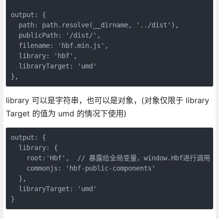
output: {

  path: path.resolve(__dirname, '../dist'),

  publicPath: '/dist/',

  filename: 'hbf.min.js',

  library: 'hbf',

  libraryTarget: 'umd'

library 可以是字符串，也可以是对象，(对象仅限于 library
Target 的值为 umd 的情况下使用)
output: {

  library: {

    root:'Hbf',  // 暴露给全局变量，window.Hbf进行调用

    commonjs: 'hbf-public-components'

  },

  libraryTarget: 'umd'
