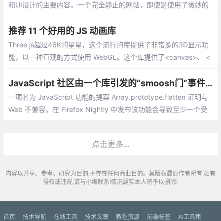
和UI设计的主要内容。一个完全静止的网站，即使是使用了微妙的
悬停状态，也可能感觉不一样。如果缺少动画，就像缺少必要的东
西一样。
推荐 11 个好用的 JS 动画库
Three.js超过46K的星星，这个流行的库提供了非常多的3D显示功
能，以一种直观的方式使用 WebGL。这个库提供了<canvas>、 <
svg>、CSS3D 和 WebGL渲染器，让咱们在设备和浏览器之间创
建丰富的交互体验
JavaScript 社区由一个库引发的“smoosh门”事件到底怎么回事？
一项名为 JavaScript 功能的提案 Array.prototype.flatten 证明与
Web 不兼容。在 Firefox Nightly 中发布该功能会导致至少一个受
欢迎的网站中断。鉴于有问题的代码是广泛使用的 MooTools 库的
一部分，很可能会有更多网站受到影响。
点击更多...
内容以共享、参考、研究为目的,不存在任何商业目的。其版权属原作者所有,如有
侵权或违规,请与小编联系!情况属实本人将予以删除!
首页
技术导航
在线工具
技术文章
教程资源
前端标签
AI工具集