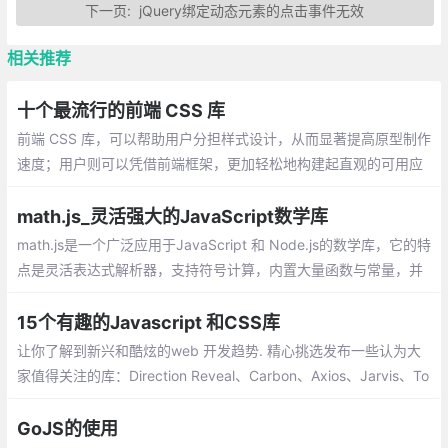
下一页:
jQuery绑定动态元素的点击事件无效
相关推荐
十个最流行的前端 CSS 库
前端 CSS 库，可以帮助用户分担样式设计，从而显著提高原型制作
速度；用户则可以凭借前端框架，更加轻松地构建起直观的可用应
用程序。目前市场上存在大量前端框架可供选择，本篇文章的主要
内容就是关于那些目前最为流行且常用的框架
math.js_灵活强大的JavaScript数学库
math.js是一个广泛应用于JavaScript 和 Node.js的数学库，它的特
点是灵活表达式解析器，支持符号计算，内置大量函数与常量，并
提供集成解决方案来处理不同的数据类型，如数字，大数字，复
数，分数，单位和矩阵。
15个有趣的Javascript 和CSS库
让你了解到新兴和酷炫的web 开发趋势. 精心挑选发布一些认为大
家值得关注的库：Direction Reveal、Carbon、Аxios、Jarvis、To
ast UI Editor、Micron.js、lit
GoJS的使用