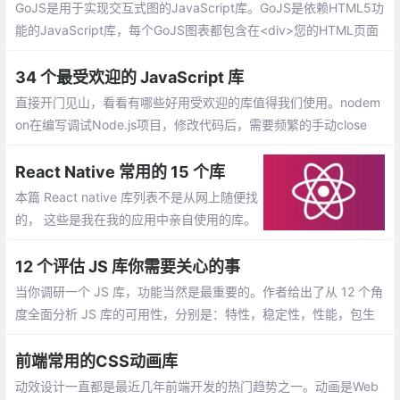
GoJS是用于实现交互式图的JavaScript库。GoJS是依赖HTML5功
能的JavaScript库，每个GoJS图表都包含在<div>您的HTML页面
的HTML元素中
34 个最受欢迎的 JavaScript 库
直接开门见山，看看有哪些好用受欢迎的库值得我们使用。nodem
on在编写调试Node.js项目，修改代码后，需要频繁的手动close
掉，然后再重新启动，非常繁琐。现在，我们可以使用nodemon这
个工具
React Native 常用的 15 个库
本篇 React native 库列表不是从网上随便找
的， 这些是我在我的应用中亲自使用的库。
这些库功能可能跟其它库也有，但经过大量
研究并在我的程序中尝试后，我选择了这些
12 个评估 JS 库你需要关心的事
库。
当你调研一个 JS 库，功能当然是最重要的。作者给出了从 12 个角
度全面分析 JS 库的可用性，分别是：特性，稳定性，性能，包生
态，社区，学习曲线，文档，工具，发展历史，团队，兼容性，趋
势
前端常用的CSS动画库
动效设计一直都是最近几年前端开发的热门趋势之一。动画是Web