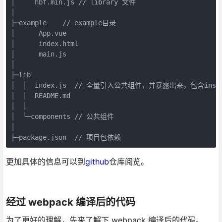
│     hbf.min.js // library 文件

│

├─example    // example目录

│      App.vue

│      index.html

│      main.js

│

├─lib

│  │  index.js  // 全量引入公共组件，并暴露出来，包含ins
│  │  README.md

│  │  

│  └─components // 公共组件

│

更加具体的信息可以到
github
仓库阅览。
经过 webpack 编译后的代码
为了更好的理解，先来了解下 webpack 编译后的代码。