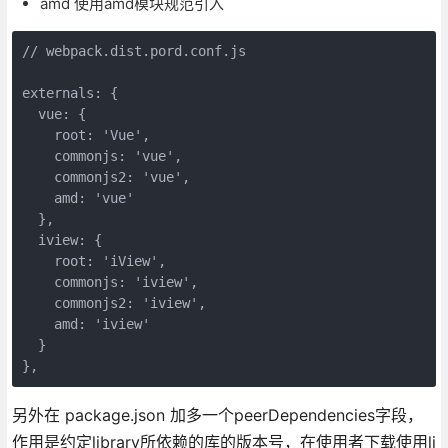
amd 使用amd模块规范引入
// webpack.dist.pord.conf.js

externals: {

  vue: {

    root: 'Vue',

    commonjs: 'vue',

    commonjs2: 'vue',

    amd: 'vue'

  },

  iview: {

    root: 'iView',

    commonjs: 'iview',

    commonjs2: 'iview',

    amd: 'iview'

  }

另外在 package.json 加多一个peerDependencies字段，
作用是约定library所依赖的库的版本号，在使用者下载使用li