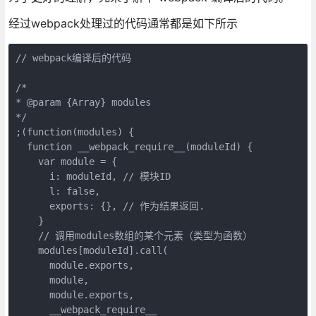
经过webpack处理过的代码通常都是如下所示
// webpack编译后的代码

/*

* @param {Array} modules

*/

;(function(modules) {

  function __webpack_require__(moduleId) {

    var module = {

      i: moduleId, // 模块ID

      l: false,

      exports: {}, // 作为结果返回.

    }

    // 调用modules数组的某个元素（类型为函数）

    modules[moduleId].call(

      module.exports,

      module,

      module.exports,

      __webpack_require__
