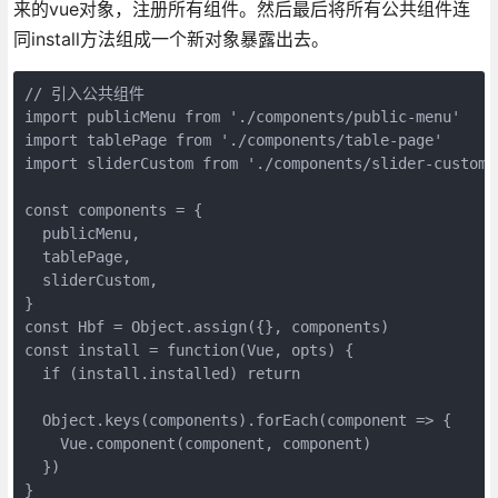
来的vue对象，注册所有组件。然后最后将所有公共组件连
同install方法组成一个新对象暴露出去。
// 引入公共组件

import publicMenu from './components/public-menu'

import tablePage from './components/table-page'

import sliderCustom from './components/slider-custom'

const components = {

  publicMenu,

  tablePage,

  sliderCustom,

}

const Hbf = Object.assign({}, components)

const install = function(Vue, opts) {

  if (install.installed) return

  Object.keys(components).forEach(component => {

    Vue.component(component, component)

  })

}
