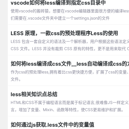
vscode如何将less编译到指定css目录中
使用vscode的搬砖猿，想要在vscode编辑器里面很方便的编译le
们需要在.vscode文件夹中建立一个settings.json的文件
LESS 原理，一款css的预处理程序Less的使用
LESS 包含一套自定义的语法及一个解析器，用户根据这些语法
CSS 文件。LESS 并没有裁剪 CSS 原有的特性，更不是用来取代 
言的特性。
如何将less编译成css文件__less自动编译成css
作为css的预处理less,拥有着比css更快捷方便，扩展了css的变量
文件。
less相关知识点总结
HTML和CSS不属于编程语言而是属于标记语言,很难像JS一样定
言，增加了变量、Mixin、函数等特性，使CSS更易维护和扩展。
如何通过js获取.less文件中的变量值