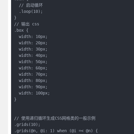
  // 启动循环

  .loop(10);

}

// 输出 css

.box {

  width: 10px;

  width: 20px;

  width: 30px;

  width: 40px;

  width: 50px;

  width: 60px;

  width: 70px;

  width: 80px;

  width: 90px;

  width: 100px;

}

// 使用递归循环生成CSS网格类的一般示例

.grids(10);

.grids(@n, @i: 1) when (@i =< @n) {
