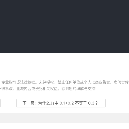
、专业指导或法律依据。未经授权，禁止任何单位或个人以商业售卖、虚假宣传
不得篡改、删减内容或侵犯相关权益。感谢您的理解与支持！
下一页:
为什么Js中 0.1+0.2 不等于 0.3 ？