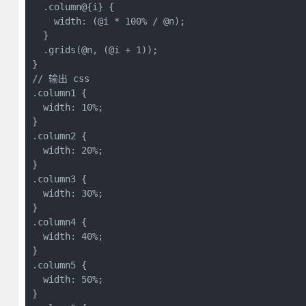
  .column@{i} {

    width: (@i * 100% / @n);

  }

  .grids(@n, (@i + 1));

}

// 输出 css

.column1 {

  width: 10%;

}

.column2 {

  width: 20%;

}

.column3 {

  width: 30%;

}

.column4 {

  width: 40%;

}

.column5 {

  width: 50%;

}
