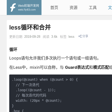
Web前端开发网
首页
资源
工具
文
web.fly63.com
less循环和合并
分享
更新日期:
2019-09-28
阅读:
3.6k
标签:
less
循环
Loops语句允许我们多次执行一个语句或一组语句。
在Less中，mixin可以自称，与
Guard表达式
和
模式匹配
.loop(@count) when (@count > 0) {

  // 下一次迭代

  .loop((@count - 1));    

  // 每次迭代的代码

  width: (20px * @count);  

}

.box {
