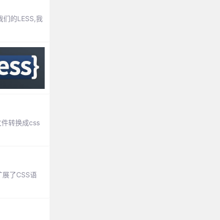
们的LESS,我
文件转换成css
展了CSS语