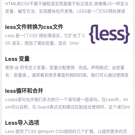
HTML和CSS不属于编程语言而是属于标记语言,很难像JS一样定义
变量、编写方法、实现模块化开发等。LESS是一门CSS预处理语
言，它扩展了CSS语言，增加了变量、Mixin、函数等特性，使CSS
更易维护和扩展。
less文件转换为css文件
Less 是一门 CSS 预处理语言，它扩充了 C
SS 语言，增加了诸如变量、混合（mixi
n）、函数等功能，让 CSS 更易维护、方便
制作主题、扩充。本文主要介绍less文件如
Less 变量
何转化为css文件
使用 @ 符号定义变量，变量分配使用 : 完成。声明格式：@变量
名：变量值 。通常看到很多重复的相同的值，我们可以通过使用变
量来避免。Less中的变量和其他编程语言一样，可以实现值的复用
less循环和合并
Loops语句允许我们多次执行一个语句或一组语句。在Less中，mi
xin可以自称，与 Guard表达式和模式匹配组合使用时，这个递归mi
xin可以创建各种迭代/循环结构。
Less导入选项
Less 提供了CSS @import CSS规则的几个扩展，以提供更多的灵