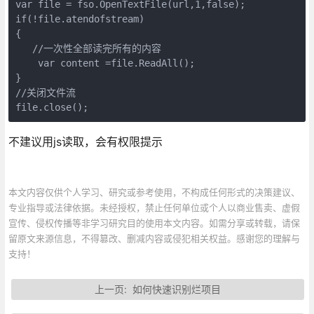
var file = fso.OpenTextFile(url,1,false);   
if(!file.atendofstream)   
{      
   //一次性全部读完所有的内容   
    var content =file.ReadAll();   
}   
//关闭文件流   
file.close();
不建议用js读取，会有权限提示
本文内容仅供个人学习、研究或参考使用，不构成任何形式的决策建议、
专业指导或法律依据。未经授权，禁止任何单位或个人以商业售卖、虚假
宣传、侵权传播等非学习研究目的使用本文内容。如需分享或转载，请保
留原文来源信息，不得篡改、删减内容或侵犯相关权益。感谢您的理解与
支持！
上一页:
如何快速识别烂项目