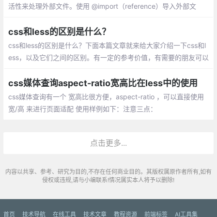
活性来处理外部文件。使用 @import（reference）导入外部文
件，但除非被引用
css和less的区别是什么？
css和less的区别是什么？下面本篇文章就来给大家介绍一下css和l
ess，以及它们之间的区别。有一定的参考价值，有需要的朋友可以
参考一下，希望对你有所帮助。
css媒体查询aspect-ratio宽高比在less中的使用
css媒体查询有一个 宽高比很方便，aspect-ratio ，可以直接使用
宽/高 来进行页面适配 使用样例如下：注意三点：
点击更多...
内容以共享、参考、研究为目的,不存在任何商业目的。其版权属原作者所有,如有
侵权或违规,请与小编联系!情况属实本人将予以删除!
首页
技术导航
在线工具
技术文章
教程资源
前端标签
AI工具集