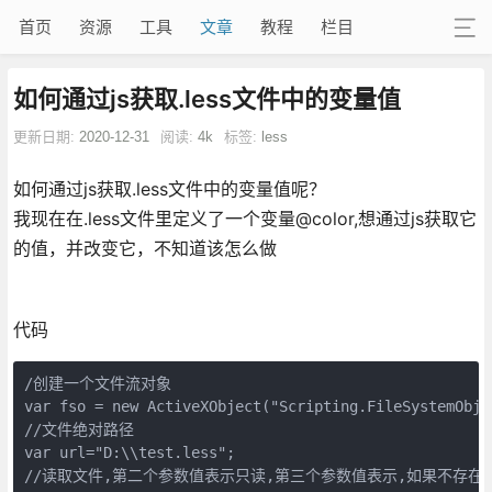
首页
资源
工具
文章
教程
栏目
如何通过js获取.less文件中的变量值
更新日期:
2020-12-31
阅读:
4k
标签:
less
如何通过js获取.less文件中的变量值呢？
我现在在.less文件里定义了一个变量@color,想通过js获取它
的值，并改变它，不知道该怎么做
代码
/创建一个文件流对象   
var fso = new ActiveXObject("Scripting.FileSystemObje
//文件绝对路径   
var url="D:\\test.less";   
//读取文件,第二个参数值表示只读,第三个参数值表示,如果不存在则