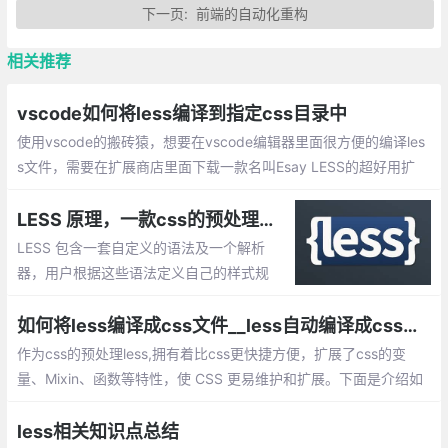
下一页:
前端的自动化重构
相关推荐
vscode如何将less编译到指定css目录中
使用vscode的搬砖猿，想要在vscode编辑器里面很方便的编译les
s文件，需要在扩展商店里面下载一款名叫Esay LESS的超好用扩
展,配置我们的LESS,我们需要在.vscode文件夹中建立一个setting
s.json的文件
LESS 原理，一款css的预处理程序Less的使用
LESS 包含一套自定义的语法及一个解析
器，用户根据这些语法定义自己的样式规
则，这些规则最终会通过解析器，编译生成
对应的 CSS 文件。LESS 并没有裁剪 CSS
如何将less编译成css文件__less自动编译成css的方法总结
原有的特性，更不是用来取代 CSS 的，而
作为css的预处理less,拥有着比css更快捷方便，扩展了css的变
是在现有 CSS 语法的基础上，为 CSS 加入
量、Mixin、函数等特性，使 CSS 更易维护和扩展。下面是介绍如
程序式语言的特性。
何将less文件转换成css文件。
less相关知识点总结