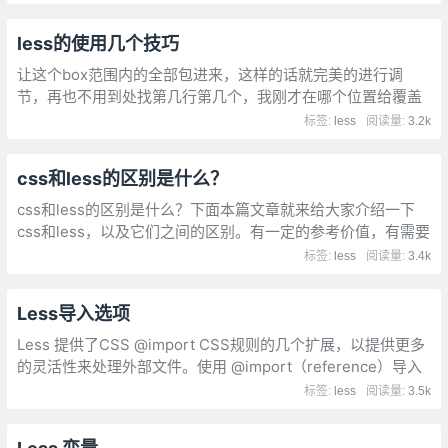
择器，要么使用后代选择器。例如：
less的使用几个技巧
让这个box范围内的全部包进来，这样的话就完美的进行调
节，再也不用到处找第几行第几个，我刚才在哪个位置给覆盖
了。一看便知！小米诺基亚等公司，都有自己的主色调。如果
标签:
less
阅读量:
3.2k
每次加一个#e23615太麻烦，而且如果诺基亚要搞活动！
css和less的区别是什么？
css和less的区别是什么？下面本篇文章就来给大家介绍一下
css和less，以及它们之间的区别。有一定的参考价值，有需要
的朋友可以参考一下，希望对你有所帮助。
标签:
less
阅读量:
3.4k
Less导入选项
Less 提供了CSS @import CSS规则的几个扩展，以提供更多
的灵活性来处理外部文件。使用 @import（reference）导入
外部文件，但除非被引用
标签:
less
阅读量:
3.5k