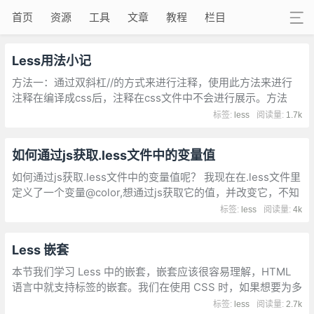
首页
资源
工具
文章
教程
栏目
Less用法小记
方法一：通过双斜杠//的方式来进行注释，使用此方法来进行
注释在编译成css后，注释在css文件中不会进行展示。方法
二：通过斜杠加型号/** */的方式来进行注释，注释会留在编译
标签:
less
阅读量:
1.7k
生成的css文件中。
如何通过js获取.less文件中的变量值
如何通过js获取.less文件中的变量值呢？ 我现在在.less文件里
定义了一个变量@color,想通过js获取它的值，并改变它，不知
道该怎么做
标签:
less
阅读量:
4k
Less 嵌套
本节我们学习 Less 中的嵌套，嵌套应该很容易理解，HTML
语言中就支持标签的嵌套。我们在使用 CSS 时，如果想要为多
层嵌套的元素设置样式，要么给元素加上一个类选择器或ID选
标签:
less
阅读量:
2.7k