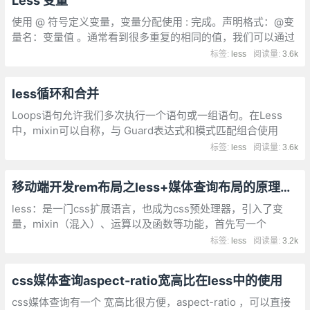
Less 变量
使用 @ 符号定义变量，变量分配使用 : 完成。声明格式：@变
量名：变量值 。通常看到很多重复的相同的值，我们可以通过
使用变量来避免。Less中的变量和其他编程语言一样，可以实
标签:
less
阅读量:
3.6k
现值的复用
less循环和合并
Loops语句允许我们多次执行一个语句或一组语句。在Less
中，mixin可以自称，与 Guard表达式和模式匹配组合使用
时，这个递归mixin可以创建各种迭代/循环结构。
标签:
less
阅读量:
3.6k
移动端开发rem布局之less+媒体查询布局的原理步骤和心得
less：是一门css扩展语言，也成为css预处理器，引入了变
量，mixin（混入）、运算以及函数等功能，首先写一个
common.less文件，专门用于媒体查询，其中常用的屏幕大小
标签:
less
阅读量:
3.2k
单位有
css媒体查询aspect-ratio宽高比在less中的使用
css媒体查询有一个 宽高比很方便，aspect-ratio ，可以直接