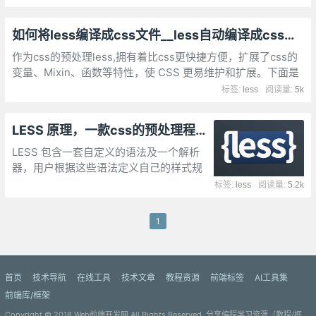
立一个settings.json的文件
如何将less编译成css文件__less自动编译成css的方法总结
作为css的预处理less,拥有着比css更快捷方便，扩展了css的
变量、Mixin、函数等特性，使 CSS 更易维护和扩展。下面是
介绍如何将less文件转换成css文件。
标签:
less
阅读量:
5k
LESS 原理，一款css的预处理程序Less的使用
LESS 包含一套自定义的语法及一个解析
器，用户根据这些语法定义自己的样式规
则，这些规则最终会通过解析器，编译生成
标签:
less
阅读量:
5.2k
对应的 CSS 文件。LESS 并没有裁剪 CSS
原有的特性，更不是用来取代 CSS 的，而
1
是在现有 CSS 语法的基础上，为 CSS 加
入程序式语言的特性。
首页
技术导航
在线工具
技术文章
教程资源
前端标签
AI工具集
前端库/框架