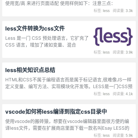
使用宽/高 来进行页面适配 使用样例如下：注意三点：
标签:
less
阅读量:
3.3k
less文件转换为css文件
Less 是一门 CSS 预处理语言，它扩充了
CSS 语言，增加了诸如变量、混合
（mixin）、函数等功能，让 CSS 更易维
标签:
less
阅读量:
3.9k
护、方便制作主题、扩充。本文主要介绍
less文件如何转化为css文件
less相关知识点总结
HTML和CSS不属于编程语言而是属于标记语言,很难像JS一样
定义变量、编写方法、实现模块化开发等。LESS是一门CSS预
处理语言，它扩展了CSS语言，增加了变量、Mixin、函数等特
标签:
less
阅读量:
4.1k
性，使CSS更易维护和扩展。
vscode如何将less编译到指定css目录中
使用vscode的搬砖猿，想要在vscode编辑器里面很方便的编
译less文件，需要在扩展商店里面下载一款名叫Esay LESS的
超好用扩展,配置我们的LESS,我们需要在.vscode文件夹中建
标签:
less
阅读量:
5.9k