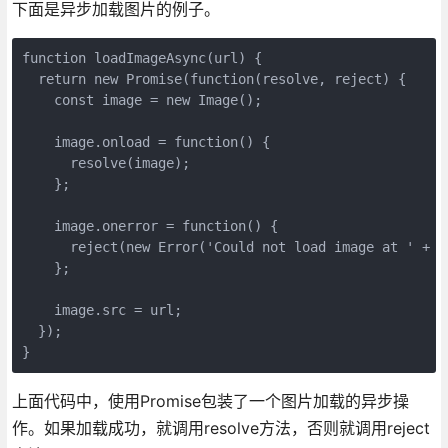
下面是异步加载图片的例子。
function loadImageAsync(url) {

  return new Promise(function(resolve, reject) {

    const image = new Image();

    image.onload = function() {

      resolve(image);

    };

    image.onerror = function() {

      reject(new Error('Could not load image at ' + ur
    };

    image.src = url;

  });

}
上面代码中，使用Promise包装了一个图片加载的异步操
作。如果加载成功，就调用resolve方法，否则就调用reject