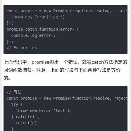
const promise = new Promise(function(resolve, reject) 
  throw new Error('test');

});

promise.catch(function(error) {

  console.log(error);

});

// Error: test
上面代码中，promise抛出一个错误，就被catch方法指定的
回调函数捕获。注意，上面的写法与下面两种写法是等价
的。
// 写法一

const promise = new Promise(function(resolve, reject) 
  try {

    throw new Error('test');

  } catch(e) {

    reject(e);

  }
