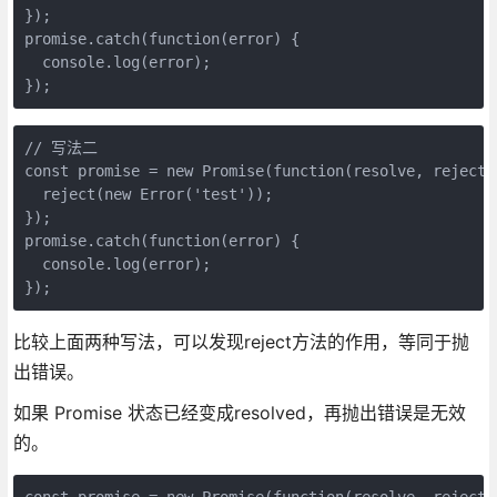
});

promise.catch(function(error) {

  console.log(error);

});
// 写法二

const promise = new Promise(function(resolve, reject) 
  reject(new Error('test'));

});

promise.catch(function(error) {

  console.log(error);

});
比较上面两种写法，可以发现reject方法的作用，等同于抛
出错误。
如果 Promise 状态已经变成resolved，再抛出错误是无效
的。
const promise = new Promise(function(resolve, reject) 