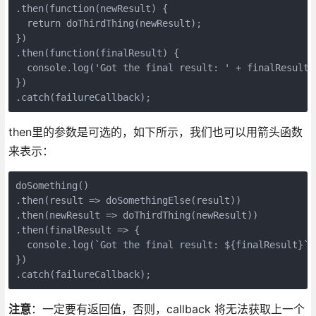
.then(function(newResult) {

  return doThirdThing(newResult);

})

.then(function(finalResult) {

  console.log('Got the final result: ' + finalResult);
})

.catch(failureCallback);
then里的参数是可选的，如下所示，我们也可以用箭头函数
来表示：
doSomething()

.then(result => doSomethingElse(result))

.then(newResult => doThirdThing(newResult))

.then(finalResult => {

  console.log(`Got the final result: ${finalResult}`);
})

.catch(failureCallback);
注意
：一定要有返回值，否则，callback 将无法获取上一个