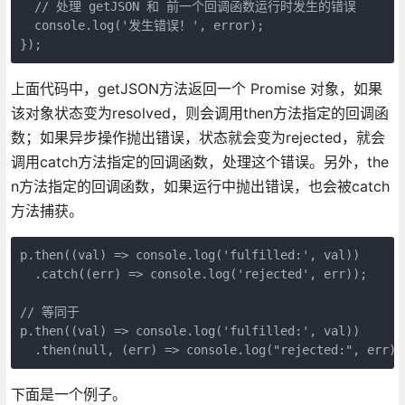
  // 处理 getJSON 和 前一个回调函数运行时发生的错误

  console.log('发生错误！', error);

});
上面代码中，getJSON方法返回一个 Promise 对象，如果
该对象状态变为resolved，则会调用then方法指定的回调函
数；如果异步操作抛出错误，状态就会变为rejected，就会
调用catch方法指定的回调函数，处理这个错误。另外，the
n方法指定的回调函数，如果运行中抛出错误，也会被catch
方法捕获。
p.then((val) => console.log('fulfilled:', val))

  .catch((err) => console.log('rejected', err));

// 等同于

p.then((val) => console.log('fulfilled:', val))

  .then(null, (err) => console.log("rejected:", err))
下面是一个例子。