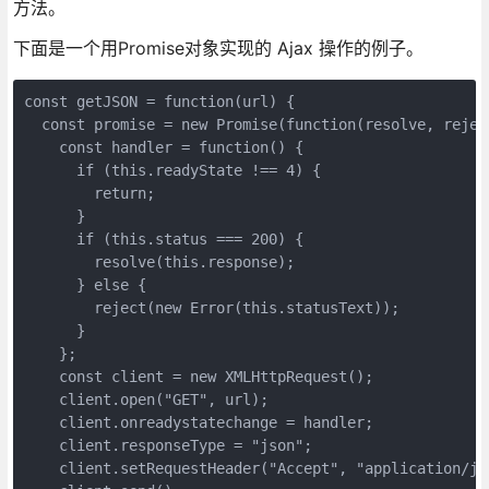
方法。
下面是一个用Promise对象实现的 Ajax 操作的例子。
const getJSON = function(url) {

  const promise = new Promise(function(resolve, reject
    const handler = function() {

      if (this.readyState !== 4) {

        return;

      }

      if (this.status === 200) {

        resolve(this.response);

      } else {

        reject(new Error(this.statusText));

      }

    };

    const client = new XMLHttpRequest();

    client.open("GET", url);

    client.onreadystatechange = handler;

    client.responseType = "json";

    client.setRequestHeader("Accept", "application/jso