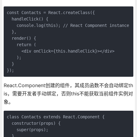
const Contacts = React.createClass({  

  handleClick() {

    console.log(this); // React Component instance

  },

  render() {

    return (

      <div onClick={this.handleClick}></div>

    );

  }

});
React.Component创建的组件，其成员函数不会自动绑定th
is，需要开发者手动绑定，否则this不能获取当前组件实例对
象。
class Contacts extends React.Component {  

  constructor(props) {

    super(props);

  }
