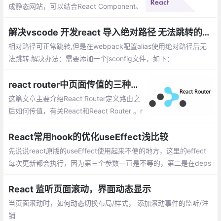
成静态网站，可以结合React Component、
Markdown 和服务端渲染来完成静态网站生
成让他更强大。
解决vscode 开发react 导入绝对路径 无法跳转的问题
相对路径可正常跳转,但是在webpack配置alias使用绝对路径后无
法跳转.解决办法：需要添加一个jsconfig文件，如下：
react router中页面传值的三种方法
这篇文章主要介绍React Router定义路由之
后如何传值，有关React和React Router 。r
eact router中页面传值的三种方法：props.
params、query、state
React常用hook的优化useEffect浅比较
先说说react原版的useEffect使用起来不便的地方，这里的effect
每次更新都会执行，因为第三个参数一直是不等的，第二是在deps
依赖很多的时候是真的麻烦
React 监听页面滚动，界面动态显示
当页面滚动时，如何动态切换布局/样式， 添加滚动事件的监听/注
销