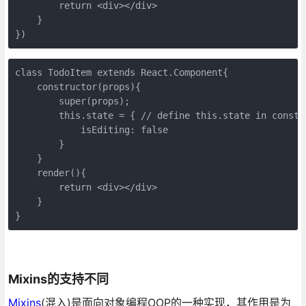
        return <div></div>

    }

})
class TodoItem extends React.Component{

    constructor(props){

        super(props);

        this.state = { // define this.state in constru
            isEditing: false

        } 

    }

    render(){

        return <div></div>

    }

}
Mixins的支持不同
Mixins
(混入)是面向对象编程OOP的一种实现，其作用是为