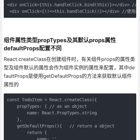
<div onClick={this.handleClick.bind(this)}></div> /
 <div onClick={()=>this.handleClick()}></div> //使用
组件属性类型propTypes及其默认props属性
defaultProps配置不同
React.createClass在创建组件时，有关组件props的属性类
型及组件默认的属性会作为组件实例的属性来配置，其中de
faultProps是使用getDefaultProps的方法来获取默认组件
属性的
const TodoItem = React.createClass({

    propTypes: { // as an object

        name: React.PropTypes.string

    },

    getDefaultProps(){   // return a object

        return {

            name: ''    
