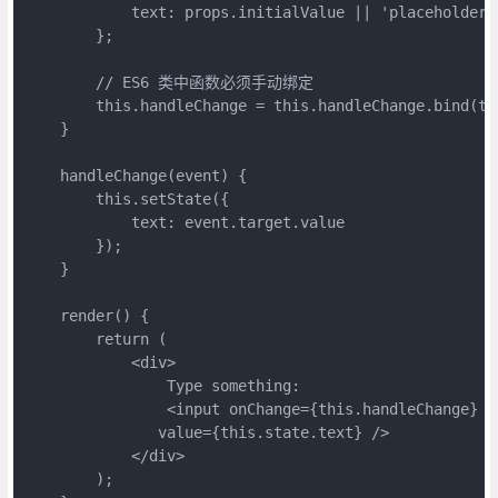
            text: props.initialValue || 'placeholder'

        };

        // ES6 类中函数必须手动绑定

        this.handleChange = this.handleChange.bind(thi
    }

    handleChange(event) {

        this.setState({

            text: event.target.value

        });

    }

    render() {

        return (

            <div>

                Type something:

                <input onChange={this.handleChange}

               value={this.state.text} />

            </div>

        );
