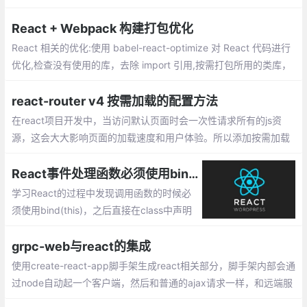
React + Webpack 构建打包优化
React 相关的优化:使用 babel-react-optimize 对 React 代码进行
优化,检查没有使用的库，去除 import 引用,按需打包所用的类库，
比如 lodash 、echarts 等.Webpack 构建打包存在的问题两个方
面：构建速度慢,打包后的文件体积过大
react-router v4 按需加载的配置方法
在react项目开发中，当访问默认页面时会一次性请求所有的js资
源，这会大大影响页面的加载速度和用户体验。所以添加按需加载
功能是必要的，以下是配置按需加载的方法
React事件处理函数必须使用bind(this)的原因
学习React的过程中发现调用函数的时候必
须使用bind(this)，之后直接在class中声明
函数即可正常使用，但是为什么呢，博主进
行了一番查阅，总结如下。
grpc-web与react的集成
使用create-react-app脚手架生成react相关部分，脚手架内部会通
过node自动起一个客户端，然后和普通的ajax请求一样，和远端服
务器进行通信，只不过这里采用支持rpc通信的grpc-web来发起请