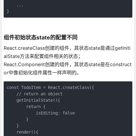
    ...

}
组件初始状态state的配置不同
React.createClass创建的组件，其状态state是通过getIniti
alState方法来配置组件相关的状态；
React.Component创建的组件，其状态state是在construct
or中像初始化组件属性一样声明的。
const TodoItem = React.createClass({

    // return an object

    getInitialState(){ 

        return {

            isEditing: false

        }

    }

    render(){
