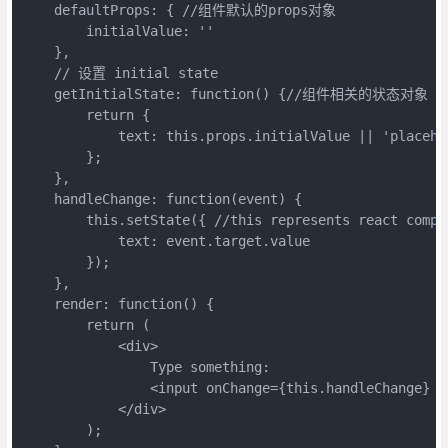
    defaultProps: { //组件默认的props对象

        initialValue: ''

    },

    // 设置 initial state

    getInitialState: function() {//组件相关的状态对象

        return {

            text: this.props.initialValue || 'placehol
        };

    },

    handleChange: function(event) {

        this.setState({ //this represents react compon
            text: event.target.value

        });

    },

    render: function() {

        return (

            <div>

                Type something:

                <input onChange={this.handleChange} v
            </div>

        );
