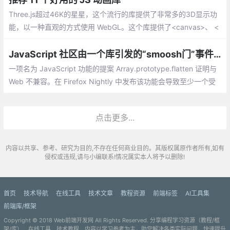
Three.js超过46K的星星，这个流行的库提供了非常多的3D显示功
能，以一种直观的方式使用 WebGL。这个库提供了<canvas>、 <
svg>、CSS3D 和 WebGL渲染器，让咱们在设备和浏览器之间创
建丰富的交互体验
JavaScript 社区由一个库引发的“smoosh门”事件到底怎么回事？
一项名为 JavaScript 功能的提案 Array.prototype.flatten 证明与
Web 不兼容。在 Firefox Nightly 中发布该功能会导致至少一个受
欢迎的网站中断。鉴于有问题的代码是广泛使用的 MooTools 库的
一部分，很可能会有更多网站受到影响。
点击更多...
内容以共享、参考、研究为目的,不存在任何商业目的。其版权属原作者所有,如有
侵权或违规,请与小编联系!情况属实本人将予以删除!
首页
技术导航
在线工具
技术文章
教程资源
前端标签
AI工具集
前端库/框架