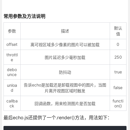
常用参数及方法说明
默认
参数
描述
值
offset
0
离可视区域多少像素的图片可以被加载
throttl
250
图片延迟多少毫秒加载
e
debo
true
防抖动
unce
告诉echo是加载还是卸载视图中的图片，当图
unloa
false
d
片离开视图区域时触发
callba
functi
回调函数，用来检测图片是否加载
ck
on()
最后echo.js还提供了一个.render()方法，用法如下：