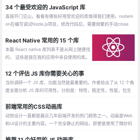
34 个最受欢迎的 JavaScript 库
直接开门见山，看看有哪些好用受欢迎的库值得我们使用。nodem
on在编写调试Node.js项目，修改代码后，需要频繁的手动close
掉，然后再重新启动，非常繁琐。现在，我们可以使用nodemon这
个工具
React Native 常用的 15 个库
本篇 React native 库列表不是从网上随便找
的， 这些是我在我的应用中亲自使用的库。
这些库功能可能跟其它库也有，但经过大量
研究并在我的程序中尝试后，我选择了这些
12 个评估 JS 库你需要关心的事
库。
当你调研一个 JS 库，功能当然是最重要的。作者给出了从 12 个角
度全面分析 JS 库的可用性，分别是：特性，稳定性，性能，包生
态，社区，学习曲线，文档，工具，发展历史，团队，兼容性，趋
势
前端常用的CSS动画库
动效设计一直都是最近几年前端开发的热门趋势之一。动画是Web
和UI设计的主要内容。一个完全静止的网站，即使是使用了微妙的
悬停状态，也可能感觉不一样。如果缺少动画，就像缺少必要的东
西一样。
推荐 11 个好用的 JS 动画库