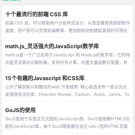
十个最流行的前端 CSS 库
前端 CSS 库，可以帮助用户分担样式设计，从而显著提高原型制作
速度；用户则可以凭借前端框架，更加轻松地构建起直观的可用应
用程序。目前市场上存在大量前端框架可供选择，本篇文章的主要
内容就是关于那些目前最为流行且常用的框架
math.js_灵活强大的JavaScript数学库
math.js是一个广泛应用于JavaScript 和 Node.js的数学库，它的特
点是灵活表达式解析器，支持符号计算，内置大量函数与常量，并
提供集成解决方案来处理不同的数据类型，如数字，大数字，复
数，分数，单位和矩阵。
15个有趣的Javascript 和CSS库
让你了解到新兴和酷炫的web 开发趋势. 精心挑选发布一些认为大
家值得关注的库：Direction Reveal、Carbon、Аxios、Jarvis、To
ast UI Editor、Micron.js、lit
GoJS的使用
GoJS是用于实现交互式图的JavaScript库。GoJS是依赖HTML5功
能的JavaScript库，每个GoJS图表都包含在<div>您的HTML页面
的HTML元素中