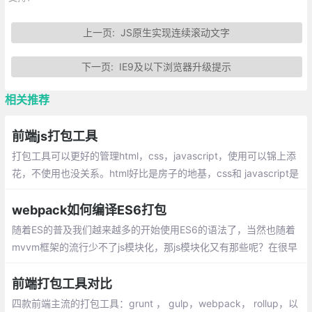
上一页:
JS原生实现连续滚动文字
下一页:
IE9及以下浏览器升级提示
相关推荐
前端js打包工具
打包工具可以更好的管理html，css，javascript，使用可以锦上添
花，不使用也没关系。html好比是房子的地基，css和 javascript是
房子的建筑材料，这三个部分一起组成个漂亮的房子
webpack如何编译ES6打包
随着ES的普及我们越来越多的开始使用ES6的语法了，当然也随着
mvvm框架的流行少不了js模块化，那js模块化又有那些呢？在很早
的时候大家都用的命名空间，现在也有人用（库名.类别名.方法名）
前端打包工具对比
四款前端主流的打包工具：grunt ， gulp，webpack， rollup，以