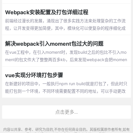
来的变量是不会被GC的，webpack给我们提供了一个非常棒的插
件，看代码：
Webpack安装配置及打包详细过程
前端经过漫长的发展，涌现出了很多实践方法来处理复杂的工作流
程，让开发变得更加简便，其中，模块化可以使复杂的程序细化成
为各个小的文件，而webpack并不强制你使用某种模块化方案，而
是通过兼容所有模块化方案让你无痛接入项目
解决webpack引入moment包过大的问题
在vue工程中，在引入moment时，发现build之后的包比不引入mo
ment的包文件大了整整两百多kb，后来发现webpack会把momen
t的语言包也一起打包
vue实现分环境打包步骤
在新建好的项目中，一般执行npm run build就是打包了，但此时只
能打包到一个环境，不同环境需要配置不同的地址，可以手动更改
接口的地址，也可以自行配置命令而不需要每次打包进行地址切换
点击更多...
内容以共享、参考、研究为目的,不存在任何商业目的。其版权属原作者所有,如有