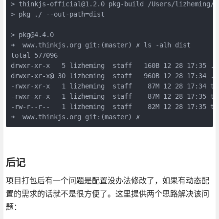
> thinkjs-official@1.2.0 pkg-build /Users/lizheming/w
> pkg ./ --out-path=dist

> pkg@4.4.0

➜  www.thinkjs.org git:(master) ✗ ls -alh dist

total 577096

drwxr-xr-x   5 lizheming  staff   160B 12 28 17:35 .

drwxr-xr-x@ 30 lizheming  staff   960B 12 28 17:34 ..

-rwxr-xr-x   1 lizheming  staff    87M 12 28 17:34 thi
-rwxr-xr-x   1 lizheming  staff    87M 12 28 17:35 thi
-rw-r--r--   1 lizheming  staff    82M 12 28 17:35 th
➜  www.thinkjs.org git:(master) ✗
后记
项目打包后有一个问题是配置没办法修改了，如果有动态配
置的需求的话就不是很方便了。这里提供两个思路解决该问
题：