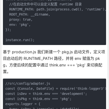
  //在启动文件中可以自定义配置 runtime 目录

  RUNTIME_PATH: path.join(process.cwd(), 'runtime'), 

  ROOT_PATH: __dirname,

  proxy: true,

  env: 'pkg',

});

instance.run();
基于 production.js 我们新建一个 pkg.js 启动文件，定义项
目启动后的 RUNTIME_PATH 路径，并将 env 赋值为 pk
g，方便后续的配置中通过 think.env === 'pkg' 来切换配
置。
//src/config/adapter.js

const {Console, DateFile} = require('think-logger3');

const isDev = think.env === 'development';

const isPkg = think.env === 'pkg';

exports.logger = {

  type: isDev ? 'console' : 'dateFile',
