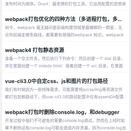
发布时间为顺序。Grunt：最老牌的打包工具，它运用配置的思想来
写打包脚本，一切皆配置，所以会出现比较多的配置项
webpack打包优化的四种方法（多进程打包，多进程压缩，资源 CDN，动态 polyfill）
如今，webpack 毫无疑问是前端构建领域里最耀眼的一颗星，无
论你前端走哪条路线，都需要有很强的webpack 知识。webpack
的基本用法这里就不展开讲了。主要探讨一下如何提高 webpack
的打包速度。
webpack4 打包静态资源
准备一个空文件夹，然后执行下列命令：然后创建一个 dist 目录，
并在里面创建一个 indedx.html：接着创建一个 src 目录，在里面
创建一个 lib 文件夹，创建一个 until.js:再创建 components 文件
夹，再写入几个 js:
vue-cli3.0中自定css、js和图片的打包路径
我们有时候因为一些特殊需求，可能需要将js/css/img等资源文件
都打包到根路径下，但vue-cli3.0的路径配置中仅有assetsDir配置
项能够配置所有的静态文件所在的文件夹，并不能针对css/js/img
等资源文件分别来做设置，那么请看我如何尝试的吧！
webpack打包时删除console.log，和debugger
开发过程中我们不可避免的需要console.log调试，然而在上线时如
果不删除这些console.log可能会造成内存泄漏，因为console.log出