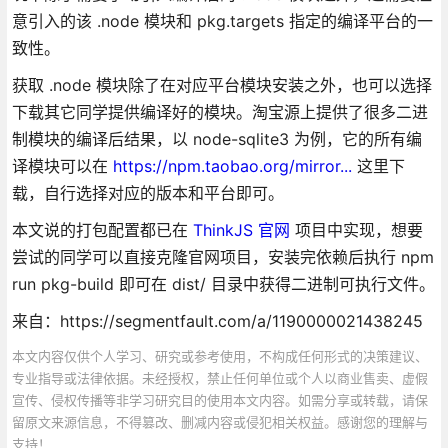
意引入的该 .node 模块和 pkg.targets 指定的编译平台的一
致性。
获取 .node 模块除了在对应平台模块安装之外，也可以选择
下载其它同学提供编译好的模块。淘宝源上提供了很多二进
制模块的编译后结果，以 node-sqlite3 为例，它的所有编
译模块可以在
https://npm.taobao.org/mirror...
这里下
载，自行选择对应的版本和平台即可。
本文说的打包配置都已在
ThinkJS 官网
项目中实现，想要
尝试的同学可以直接克隆官网项目，安装完依赖后执行 npm
run pkg-build 即可在 dist/ 目录中获得二进制可执行文件。
来自：https://segmentfault.com/a/1190000021438245
本文内容仅供个人学习、研究或参考使用，不构成任何形式的决策建议、
专业指导或法律依据。未经授权，禁止任何单位或个人以商业售卖、虚假
宣传、侵权传播等非学习研究目的使用本文内容。如需分享或转载，请保
留原文来源信息，不得篡改、删减内容或侵犯相关权益。感谢您的理解与
支持！