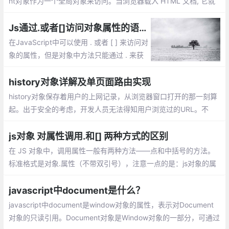
nt对象作为一个全局对象来访问。当浏览器载入 HTML 文档, 它就
会成为 Document 对象。Document对象的 属性和方法
Js通过.或者[]访问对象属性的语法、性能等区别
在JavaScript中可以使用 . 或者 [ ] 来访问对
象的属性，但是对象中方法只能通过 . 来获
取；使用.运算符来存取对象的属性的值。或
者使用[]作为一个关联数组来存取对象的属
history对象详解及单页面路由实现
性。但是这两种方式有什么区别了？
history对象保存着用户的上网记录，从浏览器窗口打开的那一刻算
起。出于安全的考虑，开发人员无法得知用户浏览过的URL。不
过，借由用户访问过的页面列表，同样可以在不知道实际URL的情
况下实现后退与前进
js对象 对属性调用.和[] 两种方式的区别
在 JS 对象中，调用属性一般有两种方法——点和中括号的方法。
标准格式是对象.属性（不带双引号），注意一点的是：js对象的属
性,key标准是不用加引号的，加也可以，特别的情况必须加，如果k
ey数字啊，表达式啊等等
javascript中document是什么？
javascript中document是window对象的属性，表示对Document
对象的只读引用。Document对象是Window对象的一部分，可通过