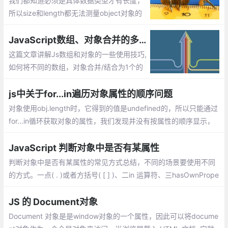
我们都知道必须是具体数据类型才有长度，
所以size和length都无法测量object对象的
长度，那么如何计算对象的长度，即获取对
象属性的个数呢？
JavaScript数组、对象合并的多种方法实现
这篇文章讲解Js数组和对象的一些使用技巧,
如何将不同的数组，对象合并/结合为1个的
方法
js中关于for...in遍历对象属性的顺序问题
对象使用obj.length时，它得到的值是undefined的，所以只能通过
for...in循环获取对象的属性，我们发现并没有按属性的顺序显示，
而且顺序在各个浏览器下显示也不同。 这是为什么呢？
JavaScript 判断对象中是否有某属性
判断对象中是否有某属性的常见方式总结，不同的场景要使用不同
的方式。一点( . )或者方括号( [ ] )、二in 运算符、三hasOwnPrope
rty()。三种方式各有优缺点，不同的场景使用不同的方式，有时还
需要结合使用
JS 的 Document对象
Document 对象是是window对象的一个属性，因此可以将docume