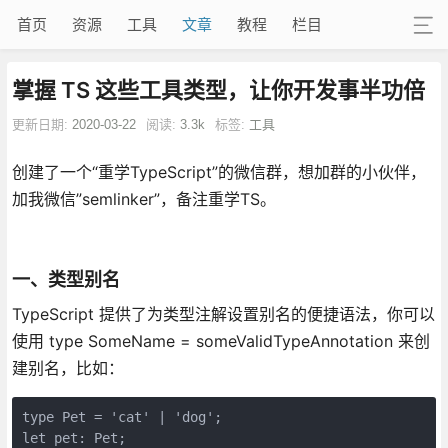
首页
资源
工具
文章
教程
栏目
掌握 TS 这些工具类型，让你开发事半功倍
更新日期:
2020-03-22
阅读:
3.3k
标签:
工具
创建了一个“重学TypeScript”的微信群，想加群的小伙伴，
加我微信”semlinker”，备注重学TS。
一、类型别名
TypeScript 提供了为类型注解设置别名的便捷语法，你可以
使用 type SomeName = someValidTypeAnnotation 来创
建别名，比如：
type Pet = 'cat' | 'dog';

let pet: Pet;
