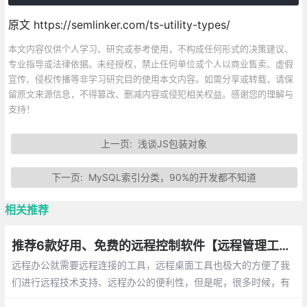
原文 https://semlinker.com/ts-utility-types/
本文内容仅供个人学习、研究或参考使用，不构成任何形式的决策建议、
专业指导或法律依据。未经授权，禁止任何单位或个人以商业售卖、虚假
宣传、侵权传播等非学习研究目的使用本文内容。如需分享或转载，请保
留原文来源信息，不得篡改、删减内容或侵犯相关权益。感谢您的理解与
支持！
上一页:
浅谈JS包装对象
下一页:
MySQL索引分类，90%的开发都不知道
相关推荐
推荐6款好用、免费的远程控制软件【远程管理工具】
远程办公就需要远程连接的工具，远程桌面工具也极大的方便了我
们进行远程技术支持、远程办公的便利性，但是呢，很多时候，有
些工具不支持电脑或者手机操作