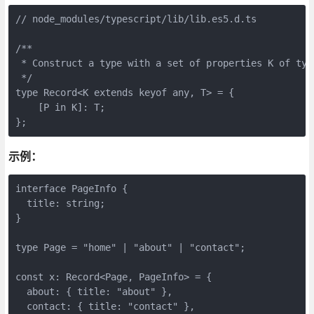
// node_modules/typescript/lib/lib.es5.d.ts

/**

 * Construct a type with a set of properties K of type
 */

type Record<K extends keyof any, T> = {

    [P in K]: T;

示例：
interface PageInfo {

  title: string;

}

type Page = "home" | "about" | "contact";

const x: Record<Page, PageInfo> = {

  about: { title: "about" },

  contact: { title: "contact" },
