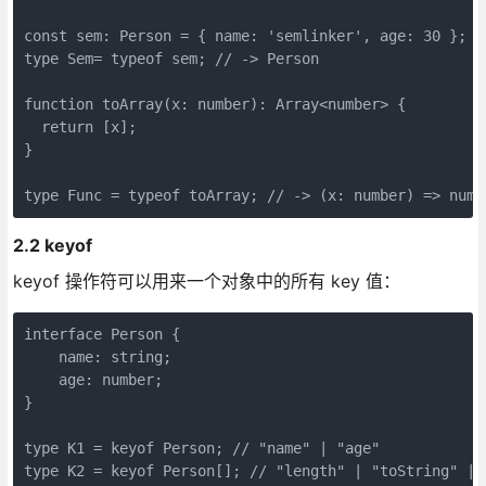
const sem: Person = { name: 'semlinker', age: 30 };

type Sem= typeof sem; // -> Person

function toArray(x: number): Array<number> {

  return [x];

}

2.2 keyof
keyof 操作符可以用来一个对象中的所有 key 值：
interface Person {

    name: string;

    age: number;

}

type K1 = keyof Person; // "name" | "age"

type K2 = keyof Person[]; // "length" | "toString" | 