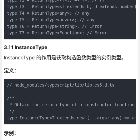
type T3 = ReturnType<<T extends U, U extends number[]
type T4 = ReturnType<any>; // any

type T5 = ReturnType<never>; // any

type T6 = ReturnType<string>; // Error

3.11 InstanceType
InstanceType 的作用是获取构造函数类型的实例类型。
定义：
// node_modules/typescript/lib/lib.es5.d.ts

/**

 * Obtain the return type of a constructor function ty
 */

示例：