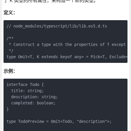
了 K 类型的所有属性，来构造一个新的类型。
定义：
// node_modules/typescript/lib/lib.es5.d.ts

/**

 * Construct a type with the properties of T except fo
 */

示例：
interface Todo {

  title: string;

  description: string;

  completed: boolean;

}

type TodoPreview = Omit<Todo, "description">;
