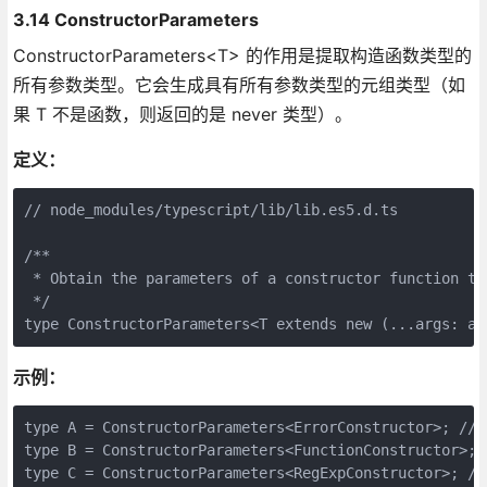
3.14 ConstructorParameters
ConstructorParameters<T> 的作用是提取构造函数类型的
所有参数类型。它会生成具有所有参数类型的元组类型（如
果 T 不是函数，则返回的是 never 类型）。
定义：
// node_modules/typescript/lib/lib.es5.d.ts

/**

 * Obtain the parameters of a constructor function typ
 */

示例：
type A = ConstructorParameters<ErrorConstructor>; // 
type B = ConstructorParameters<FunctionConstructor>; /
type C = ConstructorParameters<RegExpConstructor>; //