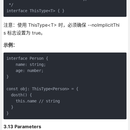
 */

注意：使用 ThisType<T> 时，必须确保 --noImplicitThi
s 标志设置为 true。
示例：
interface Person {

    name: string;

    age: number;

}

const obj: ThisType<Person> = {

  dosth() {

    this.name // string

  }

3.13 Parameters