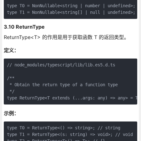
type T0 = NonNullable<string | number | undefined>; //
3.10 ReturnType
ReturnType<T> 的作用是用于获取函数 T 的返回类型。
定义：
// node_modules/typescript/lib/lib.es5.d.ts

/**

 * Obtain the return type of a function type

 */

示例：
type T0 = ReturnType<() => string>; // string

type T1 = ReturnType<(s: string) => void>; // void

type T2 = ReturnType<<T>() => T>; // {}
