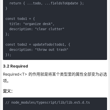
  return { ...todo, ...fieldsToUpdate };

}

const todo1 = {

  title: "organize desk",

  description: "clear clutter"

};

const todo2 = updateTodo(todo1, {

  description: "throw out trash"

3.2 Required
Required<T> 的作用就是将某个类型里的属性全部变为必选
项。
定义：
// node_modules/typescript/lib/lib.es5.d.ts
