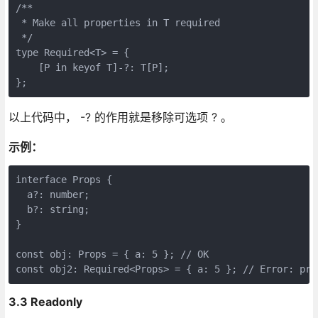
/**

 * Make all properties in T required

 */

type Required<T> = {

    [P in keyof T]-?: T[P];

以上代码中， -? 的作用就是移除可选项 ? 。
示例：
interface Props {

  a?: number;

  b?: string;

}

const obj: Props = { a: 5 }; // OK

3.3 Readonly