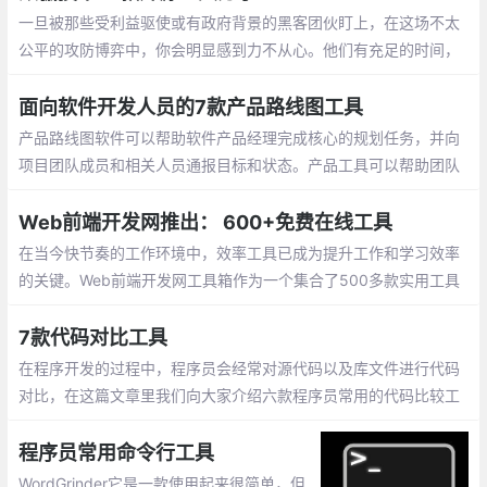
一旦被那些受利益驱使或有政府背景的黑客团伙盯上，在这场不太
公平的攻防博弈中，你会明显感到力不从心。他们有充足的时间，
有娴熟的技术和丰富的资源，而且只要在无数次的尝试中成功一次
就可以大获全胜
面向软件开发人员的7款产品路线图工具
产品路线图软件可以帮助软件产品经理完成核心的规划任务，并向
项目团队成员和相关人员通报目标和状态。产品工具可以帮助团队
制定战略、确定目标的优先级、安排要完成的工作，并使每个人在
整个产品生命周期中步调一致
Web前端开发网推出： 600+免费在线工具
在当今快节奏的工作环境中，效率工具已成为提升工作和学习效率
的关键。Web前端开发网工具箱作为一个集合了500多款实用工具
的在线平台，为程序员、设计师、办公人士和普通用户提供了无需
下载安装、直接在浏览器中使用的便捷解决方案。
7款代码对比工具
在程序开发的过程中，程序员会经常对源代码以及库文件进行代码
对比，在这篇文章里我们向大家介绍六款程序员常用的代码比较工
具。
程序员常用命令行工具
WordGrinder它是一款使用起来很简单，但