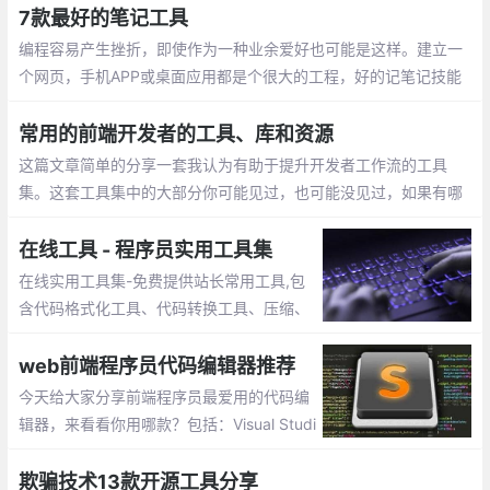
7款最好的笔记工具
编程容易产生挫折，即使作为一种业余爱好也可能是这样。建立一
个网页，手机APP或桌面应用都是个很大的工程，好的记笔记技能
是让这个工程井然有序的关键，也是克服压力、绝望和倦怠的好方
法。
常用的前端开发者的工具、库和资源
这篇文章简单的分享一套我认为有助于提升开发者工作流的工具
集。这套工具集中的大部分你可能见过，也可能没见过，如果有哪
个/些让你眼前一亮，那么我的分享就很值了。这个列表包含许多种
类的资源，所以这里我将它们分组整理。
在线工具 - 程序员实用工具集
在线实用工具集-免费提供站长常用工具,包
含代码格式化工具、代码转换工具、压缩、
加密解密工具等，工具在手,事半功倍,工作
无忧。
web前端程序员代码编辑器推荐
今天给大家分享前端程序员最爱用的代码编
辑器，来看看你用哪款？包括：Visual Studi
o Code、Atom、HBuilder、Sublime Tex
t、Dreamweaver、Brackets、Notepad++
欺骗技术13款开源工具分享