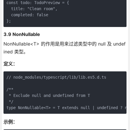
const todo: TodoPreview = {

  title: "Clean room",

  completed: false

3.9 NonNullable
NonNullable<T> 的作用是用来过滤类型中的 null 及 undef
ined 类型。
定义：
// node_modules/typescript/lib/lib.es5.d.ts

/**

 * Exclude null and undefined from T

 */

示例：