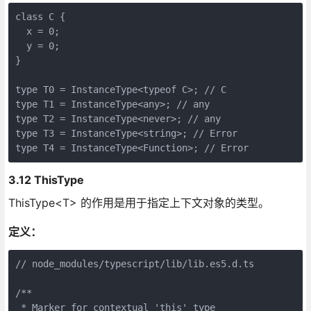
class C {

  x = 0;

  y = 0;

}

type T0 = InstanceType<typeof C>; // C

type T1 = InstanceType<any>; // any

type T2 = InstanceType<never>; // any

type T3 = InstanceType<string>; // Error

3.12 ThisType
ThisType<T> 的作用是用于指定上下文对象的类型。
定义：
// node_modules/typescript/lib/lib.es5.d.ts

/**

 * Marker for contextual 'this' type
