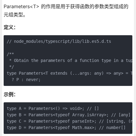
Parameters<T> 的作用是用于获得函数的参数类型组成的
元组类型。
定义：
// node_modules/typescript/lib/lib.es5.d.ts

/**

 * Obtain the parameters of a function type in a tuple
 */

type Parameters<T extends (...args: any) => any> = T 
示例：
type A = Parameters<() => void>; // []

type B = Parameters<typeof Array.isArray>; // [any]

type C = Parameters<typeof parseInt>; // [string, (num