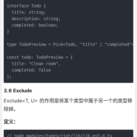
interface Todo {

  title: string;

  description: string;

  completed: boolean;

}

type TodoPreview = Pick<Todo, "title" | "completed">;

const todo: TodoPreview = {

  title: "Clean room",

  completed: false

3.6 Exclude
Exclude<T, U> 的作用是将某个类型中属于另一个的类型移
除掉。
定义：
// node_modules/typescript/lib/lib.es5.d.ts
