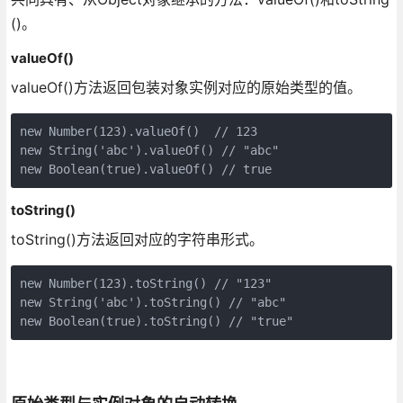
()。
valueOf()
valueOf()方法返回包装对象实例对应的原始类型的值。
new Number(123).valueOf()  // 123

new String('abc').valueOf() // "abc"

toString()
toString()方法返回对应的字符串形式。
new Number(123).toString() // "123"

new String('abc').toString() // "abc"

new Boolean(true).toString() // "true"