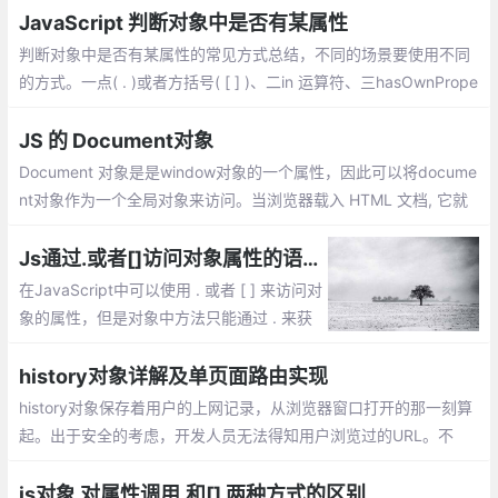
JavaScript 判断对象中是否有某属性
判断对象中是否有某属性的常见方式总结，不同的场景要使用不同
的方式。一点( . )或者方括号( [ ] )、二in 运算符、三hasOwnPrope
rty()。三种方式各有优缺点，不同的场景使用不同的方式，有时还
需要结合使用
JS 的 Document对象
Document 对象是是window对象的一个属性，因此可以将docume
nt对象作为一个全局对象来访问。当浏览器载入 HTML 文档, 它就
会成为 Document 对象。Document对象的 属性和方法
Js通过.或者[]访问对象属性的语法、性能等区别
在JavaScript中可以使用 . 或者 [ ] 来访问对
象的属性，但是对象中方法只能通过 . 来获
取；使用.运算符来存取对象的属性的值。或
者使用[]作为一个关联数组来存取对象的属
history对象详解及单页面路由实现
性。但是这两种方式有什么区别了？
history对象保存着用户的上网记录，从浏览器窗口打开的那一刻算
起。出于安全的考虑，开发人员无法得知用户浏览过的URL。不
过，借由用户访问过的页面列表，同样可以在不知道实际URL的情
况下实现后退与前进
js对象 对属性调用.和[] 两种方式的区别