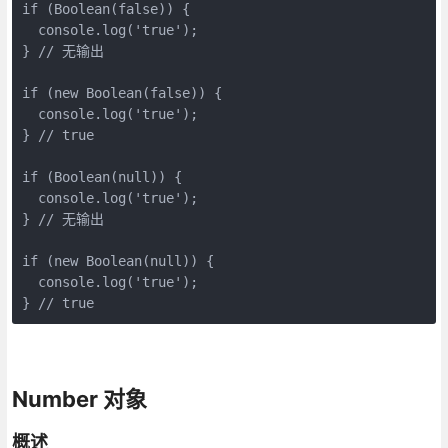
if (Boolean(false)) {

  console.log('true');

} // 无输出

if (new Boolean(false)) {

  console.log('true');

} // true

if (Boolean(null)) {

  console.log('true');

} // 无输出

if (new Boolean(null)) {

  console.log('true');

} // true
Number 对象
概述