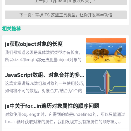
上一页:
TypeScript 被吹过头了？
下一页:
掌握 TS 这些工具类型，让你开发事半功倍
相关推荐
js获取object对象的长度
我们都知道必须是具体数据类型才有长度，
所以size和length都无法测量object对象的
长度，那么如何计算对象的长度，即获取对
象属性的个数呢？
JavaScript数组、对象合并的多种方法实现
这篇文章讲解Js数组和对象的一些使用技巧,
如何将不同的数组，对象合并/结合为1个的
方法
js中关于for...in遍历对象属性的顺序问题
对象使用obj.length时，它得到的值是undefined的，所以只能通过
for...in循环获取对象的属性，我们发现并没有按属性的顺序显示，
而且顺序在各个浏览器下显示也不同。 这是为什么呢？