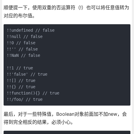
顺便提一下，使用双重的否运算符（!）也可以将任意值转为
对应的布尔值。
!!undefined // false

!!null // false

!!0 // false

!!'' // false

!!NaN // false

!!1 // true

!!'false' // true

!![] // true

!!{} // true

!!function(){} // true

最后，对于一些特殊值，Boolean对象前面加不加new，会
得到完全相反的结果，必须小心。