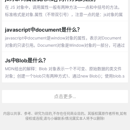
在 JS 对象中，调用属性一般有两种方法——点和中括号的方法。
标准格式是对象.属性（不带双引号），注意一点的是：js对象的属
性,key标准是不用加引号的，加也可以，特别的情况必须加，如果k
ey数字啊，表达式啊等等
javascript中document是什么？
javascript中document是window对象的属性，表示对Document
对象的只读引用。Document对象是Window对象的一部分，可通过
window.document属性对其进行访问。
Js中Blob是什么？
MDN给出的解释：Blob 对象表示一个不可变、原始数据的类文件
对象；创建一个blob只有两种方式1、通过new Blob()；使用blob.s
lice切割，创建一个新的blob对象；读取blob唯一方式，使用fileRe
ader
点击更多...
内容以共享、参考、研究为目的,不存在任何商业目的。其版权属原作者所有,如有
侵权或违规,请与小编联系!情况属实本人将予以删除!