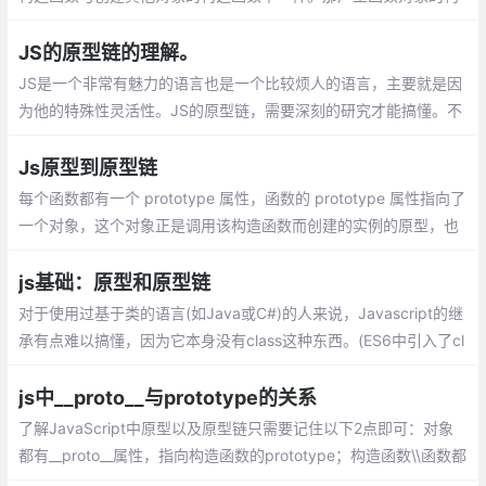
造函数是什么呢？是一个叫做Function的特殊函数，通过new Func
tion 产生的对象就是一个函数。
JS的原型链的理解。
JS是一个非常有魅力的语言也是一个比较烦人的语言，主要就是因
为他的特殊性灵活性。JS的原型链，需要深刻的研究才能搞懂。不
要纠结细节吧。实在不行就按这个死背住，慢慢就理解了。总之吧
就是一句话万物皆对象。
Js原型到原型链
每个函数都有一个 prototype 属性，函数的 prototype 属性指向了
一个对象，这个对象正是调用该构造函数而创建的实例的原型，也
就是这个例子中的 cat 和dog 的原型。
js基础：原型和原型链
对于使用过基于类的语言(如Java或C#)的人来说，Javascript的继
承有点难以搞懂，因为它本身没有class这种东西。(ES6中引入了cl
ass关键字，看上去也像传统的OOP语言，但是那只是语法糖，底
层还是基于原型)。
js中__proto__与prototype的关系
了解JavaScript中原型以及原型链只需要记住以下2点即可：对象
都有__proto__属性，指向构造函数的prototype；构造函数\\函数都
有prototype属性，指向构造函数的原型