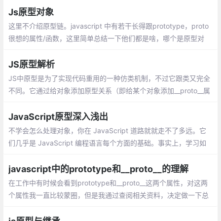
Js原型对象
这里不介绍原型链。javascript 中有若干长得跟prototype，proto
很想的属性/函数，这里简单总结一下他们都是啥，哪个是原型对
象，哪个不是。[[Prototype]]这个对象的一个内置槽，对程序员是
不可见
JS原型解析
JS中原型是为了实现代码重用的一种仿类机制，不过它跟类又完全
不同。它通过给对象添加原型关系（即给某个对象添加__proto__属
性）实现一个关联。把共有的方法和属性放到这个关联上即实现了J
S的继承。简单来说就是一种委托机制
JavaScript原型深入浅出
不学会怎么处理对象，你在 JavaScript 道路就就走不了多远。它
们几乎是 JavaScript 编程语言每个方面的基础。事实上，学习如
何创建对象可能是你刚开始学习的第一件事。
javascript中的prototype和__proto__的理解
在工作中有时候会看到prototype和__proto__这两个属性，对这两
个属性我一直比较蒙圈，但是我通过查阅相关资料，决定做一下总
结加深自己的理解