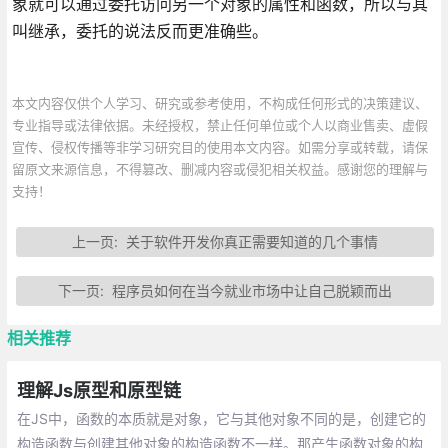
象就可以通过委托访问另一个对象的属性和函数，所以与其
叫继承，委托的说法反而更准确些。
本文内容仅供个人学习、研究或参考使用，不构成任何形式的决策建议、
专业指导或法律依据。未经授权，禁止任何单位或个人以商业售卖、虚假
宣传、侵权传播等非学习研究目的使用本文内容。如需分享或转载，请保
留原文来源信息，不得篡改、删减内容或侵犯相关权益。感谢您的理解与
支持！
上一页:
关于软件开发你真正需要知道的几个事情
下一页:
程序员如何在当今就业市场中让自己脱颖而出
相关推荐
理解Js原型和原型链
在JS中，函数的本质就是对象，它与其他对象不同的是，创建它的
构造函数与创建其他对象的构造函数不一样。那产生函数对象的构