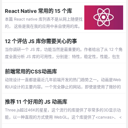
掉，然后再重新启动，非常繁琐。现在，我们可以使用nodemon这
个工具
React Native 常用的 15 个库
本篇 React native 库列表不是从网上随便找
的， 这些是我在我的应用中亲自使用的库。
这些库功能可能跟其它库也有，但经过大量
研究并在我的程序中尝试后，我选择了这些
12 个评估 JS 库你需要关心的事
库。
当你调研一个 JS 库，功能当然是最重要的。作者给出了从 12 个角
度全面分析 JS 库的可用性，分别是：特性，稳定性，性能，包生
态，社区，学习曲线，文档，工具，发展历史，团队，兼容性，趋
势
前端常用的CSS动画库
动效设计一直都是最近几年前端开发的热门趋势之一。动画是Web
和UI设计的主要内容。一个完全静止的网站，即使是使用了微妙的
悬停状态，也可能感觉不一样。如果缺少动画，就像缺少必要的东
西一样。
推荐 11 个好用的 JS 动画库
Three.js超过46K的星星，这个流行的库提供了非常多的3D显示功
能，以一种直观的方式使用 WebGL。这个库提供了<canvas>、 <
svg>、CSS3D 和 WebGL渲染器，让咱们在设备和浏览器之间创