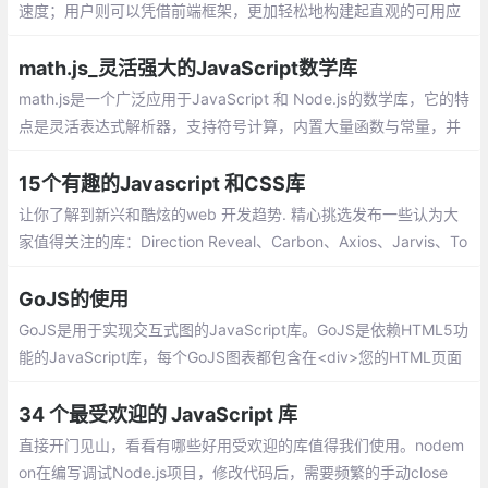
速度；用户则可以凭借前端框架，更加轻松地构建起直观的可用应
用程序。目前市场上存在大量前端框架可供选择，本篇文章的主要
内容就是关于那些目前最为流行且常用的框架
math.js_灵活强大的JavaScript数学库
math.js是一个广泛应用于JavaScript 和 Node.js的数学库，它的特
点是灵活表达式解析器，支持符号计算，内置大量函数与常量，并
提供集成解决方案来处理不同的数据类型，如数字，大数字，复
数，分数，单位和矩阵。
15个有趣的Javascript 和CSS库
让你了解到新兴和酷炫的web 开发趋势. 精心挑选发布一些认为大
家值得关注的库：Direction Reveal、Carbon、Аxios、Jarvis、To
ast UI Editor、Micron.js、lit
GoJS的使用
GoJS是用于实现交互式图的JavaScript库。GoJS是依赖HTML5功
能的JavaScript库，每个GoJS图表都包含在<div>您的HTML页面
的HTML元素中
34 个最受欢迎的 JavaScript 库
直接开门见山，看看有哪些好用受欢迎的库值得我们使用。nodem
on在编写调试Node.js项目，修改代码后，需要频繁的手动close