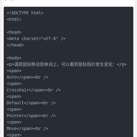
<!DOCTYPE html>

<html>

<head>

<meta charset="utf-8" />

</head>

<body>

<p>请把鼠标移动到单词上，可以看到鼠标指针发生变化：</p>

<span>

Auto</span><br />

<span>

Crosshair</span><br />

<span>

Default</span><br />

<span>

Pointer</span><br />

<span>

Move</span><br />

<span>
