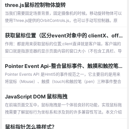
three.js鼠标控制物体旋转
当我们需要固定场景背景，固定摄像机的时候。移动旋转物体可以
使用Three.js提供的OrbitControls.js，也可以手动写控制器。原
理：获取鼠标点击的位置与移动的距离，根据移动的距离计算出大
概旋转的角度。
获取鼠标位置（区分event对象中的 clientX、offsetX、screenX、pageX ）
作用：都是用来获取鼠标的位置;client直译就是客户端，客户端的
窗口就是指游览器的显示页面内容的窗口大小（不包含工具栏、导
航栏等等）。event.clientX、event.clientY就是用来获取鼠标距游
览器显示窗口的长度
Pointer Event Api-整合鼠标事件、触摸和触控笔事件
Pointer Events API 是Hmtl5的事件规范之一，它主要目的是用来
将鼠标（Mouse）、触摸（touch)和触控笔（pen）三种事件整合
为统一的API。
JavaScript DOM 鼠标拖拽
在前端页面交互中，鼠标拖拽是一个体验良好的功能，实现鼠标拖
拽需要了解鼠标行为坐标系和涉及到的许多兼容性写法。本文介绍
鼠标位置的获取和、拽功能的实现以及拖拽函数的封装
鼠标指针怎么换样式？