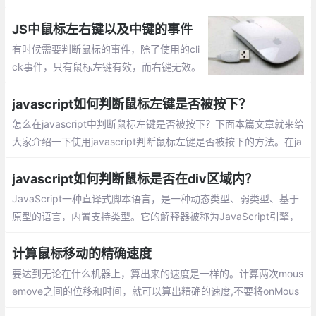
移上去显示手形、需要在你的提交按钮上增加css cursor属性，并
将它的值设置为pointer;
JS中鼠标左右键以及中键的事件
有时候需要判断鼠标的事件，除了使用的cli
ck事件，只有鼠标左键有效，而右键无效。
而对于onmousedown、onmouseup的时候
鼠标的事件左键/右键有效。以下总结鼠标三
javascript如何判断鼠标左键是否被按下？
个按键操作：
怎么在javascript中判断鼠标左键是否被按下？下面本篇文章就来给
大家介绍一下使用javascript判断鼠标左键是否被按下的方法。在ja
vascript中，可以通过Event 对象的button事件属性来判断鼠标左
键是否被按下。
javascript如何判断鼠标是否在div区域内？
JavaScript一种直译式脚本语言，是一种动态类型、弱类型、基于
原型的语言，内置支持类型。它的解释器被称为JavaScript引擎，
为浏览器的一部分，广泛用于客户端的脚本语言，最早是在HTML
计算鼠标移动的精确速度
要达到无论在什么机器上，算出来的速度是一样的。计算两次mous
emove之间的位移和时间，就可以算出精确的速度,不要将onMous
emove的调用时间间隔看成是均等的，事实上也不是均等的