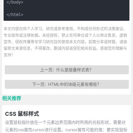
</body>

</html>
本文内容仅供个人学习、研究或参考使用，不构成任何形式的决策建议、
专业指导或法律依据。未经授权，禁止任何单位或个人以商业售卖、虚假
宣传、侵权传播等非学习研究目的使用本文内容。如需分享或转载，请保
留原文来源信息，不得篡改、删减内容或侵犯相关权益。感谢您的理解与
支持！
上一页:
什么是层叠样式表？
下一页:
HTML中的块级元素有哪些？
相关推荐
CSS 鼠标样式
设置鼠标指针放在一个元素边界范围内时所用的光标形状，需要对
元素的css属性cursor进行设置。cursor属性可能的值：要实现鼠标