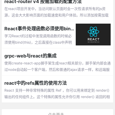
面：构建速度慢,打包后的文件体积过大
react-router v4 按需加载的配置方法
在react项目开发中，当访问默认页面时会一次性请求所有的js资
源，这会大大影响页面的加载速度和用户体验。所以添加按需加载
功能是必要的，以下是配置按需加载的方法
React事件处理函数必须使用bind(this)的原因
学习React的过程中发现调用函数的时候必
须使用bind(this)，之后直接在class中声明
函数即可正常使用，但是为什么呢，博主进
行了一番查阅，总结如下。
grpc-web与react的集成
使用create-react-app脚手架生成react相关部分，脚手架内部会通
过node自动起一个客户端，然后和普通的ajax请求一样，和远端服
务器进行通信，只不过这里采用支持rpc通信的grpc-web来发起请
求，远端采用docker容器的node服务器，node服务器端使用envo
react中的refs属性的使用方法
y作为代理
React 支持一种非常特殊的属性 Ref ，你可以用来绑定到 render()
输出的任何组件上。这个特殊的属性允许你引用 render() 返回的相
应的支撑实例（ backing instance ）。这样就可以确保在任何时间
总是拿到正确的实例
点击更多...