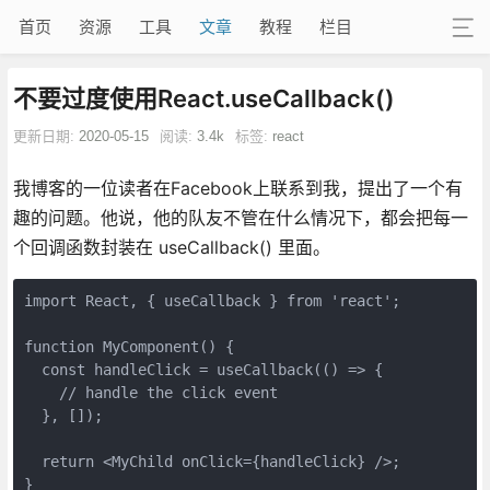
首页
资源
工具
文章
教程
栏目
不要过度使用React.useCallback()
更新日期:
2020-05-15
阅读:
3.4k
标签:
react
我博客的一位读者在Facebook上联系到我，提出了一个有
趣的问题。他说，他的队友不管在什么情况下，都会把每一
个回调函数封装在 useCallback() 里面。
import React, { useCallback } from 'react';

function MyComponent() {

  const handleClick = useCallback(() => {

    // handle the click event

  }, []);

  return <MyChild onClick={handleClick} />;

}