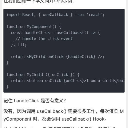
让我们回顾一下本文简介中的示例：
import React, { useCallback } from 'react';

function MyComponent() {

  const handleClick = useCallback(() => {

    // handle the click event

  }, []);

  return <MyChild onClick={handleClick} />;

}

function MyChild ({ onClick }) {

  return <button onClick={onClick}>I am a child</butto
}
记住 handleClick 是否有意义？
没有，因为调用 useCallback() 需要很多工作，每次渲染 M
yComponent 时，都会调用 useCallback() Hook。