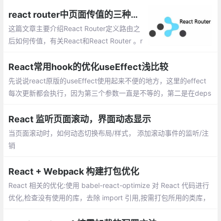
react router中页面传值的三种方法
这篇文章主要介绍React Router定义路由之
后如何传值，有关React和React Router 。r
eact router中页面传值的三种方法：props.
params、query、state
React常用hook的优化useEffect浅比较
先说说react原版的useEffect使用起来不便的地方，这里的effect
每次更新都会执行，因为第三个参数一直是不等的，第二是在deps
依赖很多的时候是真的麻烦
React 监听页面滚动，界面动态显示
当页面滚动时，如何动态切换布局/样式， 添加滚动事件的监听/注
销
React + Webpack 构建打包优化
React 相关的优化:使用 babel-react-optimize 对 React 代码进行
优化,检查没有使用的库，去除 import 引用,按需打包所用的类库，
比如 lodash 、echarts 等.Webpack 构建打包存在的问题两个方