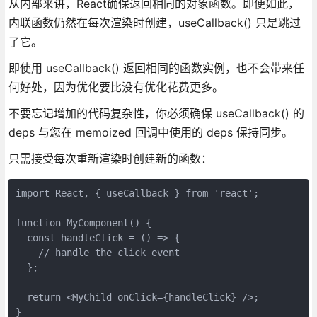
从内部来讲，React确保返回相同的对象函数。即便如此，
内联函数仍然在每次渲染时创建，useCallback() 只是跳过
了它。
即使用 useCallback() 返回相同的函数实例，也不会带来任
何好处，因为优化要比没有优化花费更多。
不要忘记增加的代码复杂性，你必须确保 useCallback() 的
deps 与您在 memoized 回调中使用的 deps 保持同步。
只需接受每次重新渲染时创建新的函数：
import React, { useCallback } from 'react';

function MyComponent() {

  const handleClick = () => {

    // handle the click event

  };

  return <MyChild onClick={handleClick} />;

}
