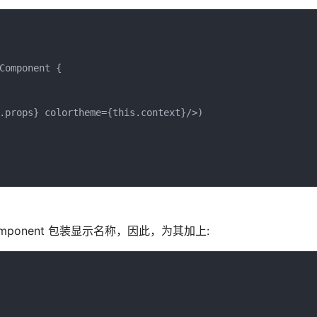
omponent {

.props} colortheme={this.context}/>)

ponent 包装显示名称，因此，为其加上: