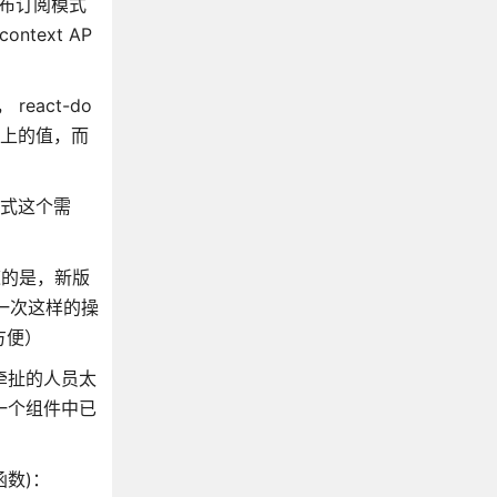
用发布订阅模式
ntext AP
eact-do
t 上的值，而
模式这个需
知道的是，新版
行一次这样的操
方便）
，牵扯的人员太
果一个组件中已
函数)：