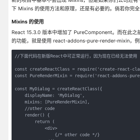
新的项目中基本不会出现 Mixins，但是如果你们公司还有
下 Mixins 的使用方法和原理，还是有必要的。倘若你
Mixins 的使用
React 15.3.0 版本中增加了 PureComponent。而
的功能，就是使用 react-addons-pure-render-mixin，例
//下面代码在新版React中可正常运行，因为现在已经无法使用 `React
const createReactClass = require('create-react-clas
const PureRenderMixin = require('react-addons-pure
const MyDialog = createReactClass({

    displayName: 'MyDialog',

    mixins: [PureRenderMixin],

    //other code

    render() {

        return (

            <div>

                {/* other code */}
