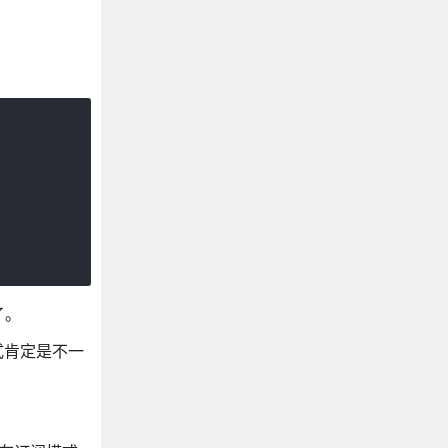
了。
式肯定是不一