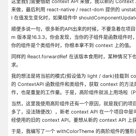
这里我们需要借助 context API 来做，我以新的 Conte
来做，最后利用 react-native / react-dom 提供的 un
I 在值发生变化时，如果组件中 shouldComponentUp
顺便多说一句，很多新的API出来的时候，不要急着在项目中使用，比如新
m 版本是16.3.3，你会发现，当你的子组件是函数组件时，即是用
你的组件是个类组件时，你根本拿不到 context 上的值。
同样的 React.forwardRef 在该版本食用时，某
求。
我的想法是将当前的模式(假设值为 light / dark)挂载到
的 ContextAPI 函数组件和类组件，获取 conte
作，也是重复的工作量。于是，高阶组件就派上用场啦（PS：Reac
当然，这里我使用高阶组件还有一个原因，就是我们的项目中还
多了，没法随便改），新老 context API 在一个
经使用的旧的 context API，要想从新的 context 
于是，我编写了一个 withColorTheme 的高阶组件的雏形