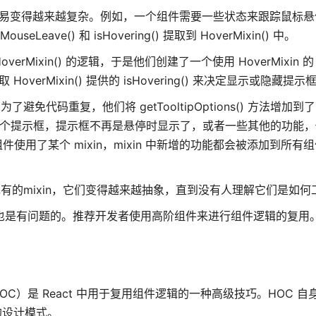
，容易变得越来越复杂。例如，一个组件需要一些状态来跟踪鼠标
seLeave() 和 isHovering() 提取到 HoverMixin() 中。
in() 的逻辑，于是他们创建了一个使用 HoverMixin 的 Too
 中读取 HoverMixin() 提供的 isHovering() 来决定显示或隐藏提示
复，他们将 getTooltipOptions() 方法增加到了 Too
多个提示框，提示框不再是悬停时显示了，或者一些其他的功能，
外，如果很多组件使用了某个 mixin，mixin 中新增的功能都会被添加到所
的mixin，它们变得越来越抽象，直到没有人理解它们是如何
不必要的，也是有问题的。推荐开发者使用高阶组件来进行组件逻辑的复用
OC）是 React 中用于复用组件逻辑的一种高级技巧。HOC 自身
成的设计模式。