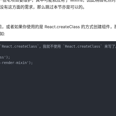
一些老项目要维护，其中可能就应用了 Mixins，因此稍微花点
完全没有这方面的需求，那么跳过本节亦是可以的。
在此之前，或者如果你使用的是 React.createClass 的方式创建组
如:
.createClass`，我就不使用 `React.createClass` 来写了
s');

-render-mixin');
