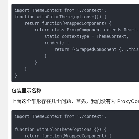
import ThemeContext from './context';

function withColorTheme(options={}) {

    return function(WrappedComponent) {

        return class ProxyComponent extends React.C
            static contextType = ThemeContext;

            render() {

                return (<WrappedComponent {...this
            }

        }

    }

}
包装显示名称
上面这个雏形存在几个问题，首先，我们没有为 ProxyCom
import ThemeContext from './context';

function withColorTheme(options={}) {

    return function(WrappedComponent) {
