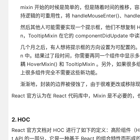
mixin 开始的时候是简单的，但是随着时间的推移
持逻辑的可重用性，将 handleMouseEnter()、handleMou
然后其他人可能需要实现一个提示框，他们不想复制 HoverMix
n，TooltipMixin 在它的 componentDidUpdate
几个月之后，有人想将提示框的方向设置为可配置的。为了避免代码重
n 中。结果过了段时间，你需要再同一个组件中显示
耦 HoverMixin() 和 TooltipMixin 。另
上很多组件完全不需要这些新功能。
渐渐地，封装的边界被侵蚀了，由于很难更改或移除现有
React 官方认为在 React 代码库中，Mixin 是
2. HOC
React 官方文档对 HOC 进行了如下的定义：高阶组件（H
t API 的一部分，它是一种基于 React 的组合特性而形