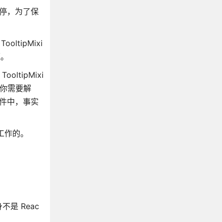
悬停，为了保
ltipMixi
框。
ltipMixi
你需要解
有组件中，事实
工作的。
。
不是 Reac