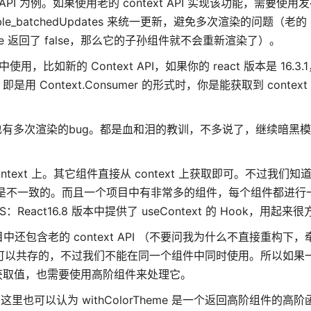
xt API 为例。如果使用老的 context API 实现该功能，需要使
stable_batchedUpdates 来统一更新，避免多次渲染的问题（老的 co
date 返回了 false，那么它的子孙组件就不会重新渲染了）。
的 Context API，如果你的 react 版本是 16.3.1， r
 Context.Consumer 的形式时，你是能获取到 contex
种情况下也有多次渲染的bug。都是血和泪的教训，不多说了，继续暗黑
 context 上。其它组件直接从 context 上获取即可。不过我们
xt 的方法是不一致的。而且一个项目中有非常多的组件，每个组件都进
t16.8 版本中提供了 useContext 的 Hook，用起来很
包含老的 context API （不要问我为什么不直接重构下
项目中是可以共存的，不过我们不能在同一个组件中同时使用。所以如
API 上获取值，也需要使用高阶组件来处理它。
(这里也可以认为 withColorTheme 是一个返回高阶组件的高阶