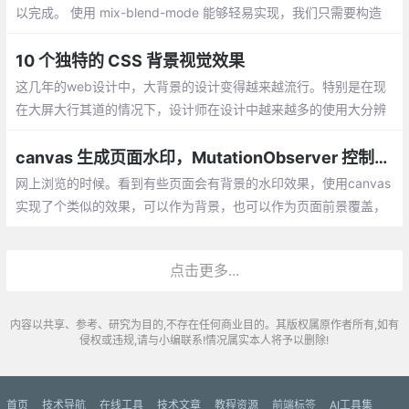
以完成。 使用 mix-blend-mode 能够轻易实现，我们只需要构造
出黑色文字，白色底色的文字 div ，叠加上图片，再运用 mix-blen
d-mode 即可，简单原理如下：
10 个独特的 CSS 背景视觉效果
这几年的web设计中，大背景的设计变得越来越流行。特别是在现
在大屏大行其道的情况下，设计师在设计中越来越多的使用大分辨
率的背景图来填充屏幕，这样更能制造独特的视觉效果，能更好的
传达他们想要向用户传达的内容。
canvas 生成页面水印，MutationObserver 控制节点防修改
网上浏览的时候。看到有些页面会有背景的水印效果，使用canvas
实现了个类似的效果，可以作为背景，也可以作为页面前景覆盖，
防止网页信息的截图
点击更多...
内容以共享、参考、研究为目的,不存在任何商业目的。其版权属原作者所有,如有
侵权或违规,请与小编联系!情况属实本人将予以删除!
首页
技术导航
在线工具
技术文章
教程资源
前端标签
AI工具集