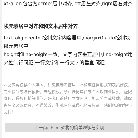
xt-align,包含为center居中对齐,left居左对齐,right居右对齐
块元素居中对齐和和文本居中对齐：
text-align:center控制文字内容居中,margin:0 auto控制块
级元素居中
height和line-height一致，文字内容垂直居中,line-height用
来控制行间距(一行文字和一行文字的垂直间距)
本文内容仅供个人学习、研究或参考使用，不构成任何形式的决策建议、
专业指导或法律依据。未经授权，禁止任何单位或个人以商业售卖、虚假
宣传、侵权传播等非学习研究目的使用本文内容。如需分享或转载，请保
留原文来源信息，不得篡改、删减内容或侵犯相关权益。感谢您的理解与
支持！
上一页:
Fiber架构的简单理解与实现