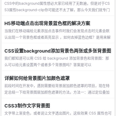
CSS中的background属性想必大家已经用了无数遍，但是对于CS
S3属性background-clip你可能还不太了解，那么今天我们就专门
来聊聊这个属性。 clip，英文意为 “裁切，修剪”，所以很显然，ba
ckground-clip属性肯定与背景裁切有关
H5移动端点击出现背景蓝色框的解决方案
当我们在移动端给元素添加点击事件时我们会发现点击时元素会默
认出现一个背景色框或者高亮显示 ，如何去掉蓝色边框？是用来解
决在安卓上的点击出现篮框问题
CSS设置background添加背景色两张或多张背景图
我们都知道可以用 CSS 给 background 添加背景色和背景图：那
么可以给元素设置两个或者多个背景图吗？答案是可以
详解如何给背景图片加颜色遮罩
前段时间在开发中，遇到需要给背景层加颜色遮罩的项目，现在特
定总结一下给背景图层加颜色遮罩的方法。方法一：通过定位叠加
(注意层级)
CSS3制作文字背景图
文字带上渐变色，或者说让文字透出图片。这些效果 CSS 属性也可