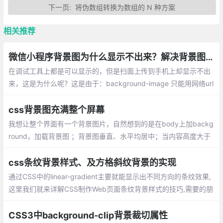
下一页:
将伪数组转换为数组的 N 种方案
相关推荐
微信小程序背景图为什么显示不出来？解决背景图片显示问题
在调试工具上都是可以显示的，但是扫面上传到手机上却显示不出
来，这是为什么呢？这是由于：background-image 只能用网络url
或者base64图片编码 ， 本地图片只能用 image标签src属性才
行。
css背景图充满整个屏幕
我想让整个界面有一个背景图片，自然想到的是在body上加backg
round，加载背景图 ；背景图垂直、水平均居中；当内容高度大于
图片高度时，背景图像的位置相对于viewport固定 ；
css条纹背景样式、及方格斜纹背景的实现
通过CSS中的linear-gradient主要就能显示出不同方向的条纹效果,
这里我们就来详解CSS制作Web页面条纹背景样式的技巧,需要的朋
友可以参考下
CSS3中background-clip背景裁切属性