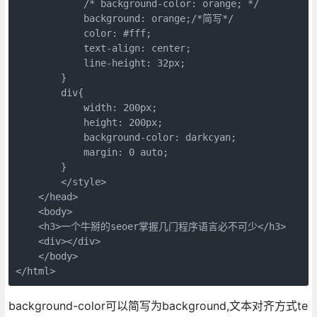
            /* background-color: orange; */
            background: orange;/*简写*/
            color: #fff;
            text-align: center;
            line-height: 32px;
        }
        div{
            width: 200px;
            height: 200px;
            background-color: darkcyan;
            margin: 0 auto;
        }
        </style>
    </head>
    <body>
    <h3>一个牛掰的seoer掌握几门程序语言必不可少</h3>
    <div></div>
    </body>
</html>
background-color可以简写为background,文本对齐方式te