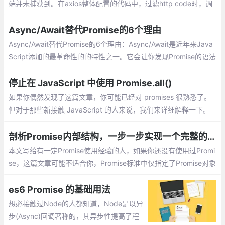
端并未捕获到。在axios整体配置的代码中，过滤http code时，调
用了filter401()、filter500()，但是这里注意并未将两个filter函数的
结果返回，也就是并未返回promise，这就是导致问题出现的原因
Async/Await替代Promise的6个理由
Async/Await替代Promise的6个理由：Async/Await是近年来Java
Script添加的最革命性的的特性之一。它会让你发现Promise的语法
有多糟糕，而且提供了一个直观的替代方法。
停止在 JavaScript 中使用 Promise.all()
如果你偶然发现了这篇文章，你可能已经对 promises 很熟悉了。
但对于那些新接触 JavaScript 的人来说，我们来详细解释一下。
从本质上讲，Promise 对象表示异步操作的最终完成或失败。
剖析Promise内部结构，一步一步实现一个完整的、能通过所有Test case的Promise类
本文写给有一定Promise使用经验的人，如果你还没有使用过Promi
se，这篇文章可能不适合你，Promise标准中仅指定了Promise对象
的then方法的行为，其它一切我们常见的方法/函数都并没有指定.
es6 Promise 的基础用法
想必接触过Node的人都知道，Node是以异
步(Async)回调著称的，其异步性提高了程