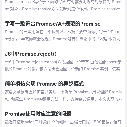
Promise.resolve等价于下面的写法,有时需要将现有对象转为 Promi
se 对象，Promise.resolve方法就起到这个作用。Promise.resolve
方法的参数分成四种情况。那么 then 返回的 Promise 将会成为接
受状态（resolve）
手写一款符合Promise/A+规范的Promise
Promise的一些用法在此不多赘述，本篇主要带领你手写一个Promi
se源码，学完你就会发现：Promise没有你想象中的那么难.本篇大
概分为以下步骤：实现简单的同步Promise、增加异步功能、增加
链式调用then、增加catch finally方法、增加all race 等方法、实现
JS中Promise.reject()
一个promise的延迟对象defer、最终测试
es6中Promise.reject(reason)方法返回一个带有拒绝原因reason参
数的Promise对象。该方法也会返回一个新的 Promise 实例，该实
例的状态为rejected。
简单模仿实现 Promise 的异步模式
这篇文章是考虑如何自己实现一个简单 Promise，用以理解 Promis
e。和原生 Promise的调用方法一样，支持链式调用，本文实现的方
法只能用于参考Promise的原理，还有很多特性没有实现，比如 rac
e，all 方法的实现。
Promise使用时应注意的问题
最近在使用axios库时遇到了个问题，后端接口报了500错误，但前