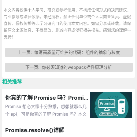
本文内容仅供个人学习、研究或参考使用，不构成任何形式的决策建议、
专业指导或法律依据。未经授权，禁止任何单位或个人以商业售卖、虚假
宣传、侵权传播等非学习研究目的使用本文内容。如需分享或转载，请保
留原文来源信息，不得篡改、删减内容或侵犯相关权益。感谢您的理解与
支持！
上一页:
编写高质量可维护的代码：组件的抽象与粒度
下一页:
你必须知道的webpack插件原理分析
相关推荐
你真的了解 Promise 吗？Promise 必知必会（十道题）
Promise 想必大家十分熟悉，想想就那么几
个 api，可是你真的了解 Promise 吗？本文
根据 Promise 的一些知识点总结了十道题，
看看你能做对几道。
Promise.resolve()详解