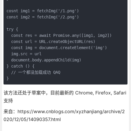
cosnt img1 = fetchImg('/1.png')

const img2 = fetchImg('/2.png')

try {

  const res = await Promise.any([img1, img2])

  const url = URL.createObjectURL(res)

  const img = document.createElement('img')

  img.src = url

  document.body.appendChild(img)

} catch () {

  // 一个都没加载成功 QAQ

该方法还处于草案中，目前最新的 Chrome, Firefox, Safari
支持
来自：https://www.cnblogs.com/xyzhanjiang/archive/2
020/12/05/14090357.html