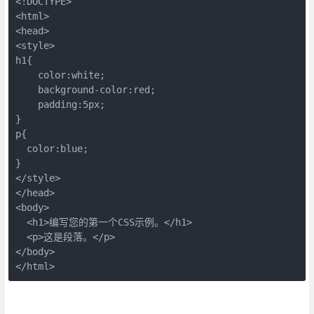
<!DOCTYPE>
<html>
<head>
<style>
h1{
    color:white;
    background-color:red;
    padding:5px;
}
p{
  color:blue;
}
</style>
</head>
<body>
  <h1>编写您的第一个CSS示例。</h1>
  <p>这是段落。</p>
</body>
</html>