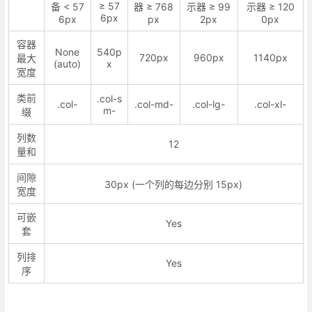
≥ 57
备 < 57
器 ≥ 768
示器 ≥ 99
示器 ≥ 120
6px
6px
px
2px
0px
容器
None
540p
720px
960px
1140px
最大
(auto)
x
宽度
类前
.col-s
.col-
.col-md-
.col-lg-
.col-xl-
m-
缀
列数
12
量和
间隙
30px (一个列的每边分别 15px)
宽度
可嵌
Yes
套
列排
Yes
序