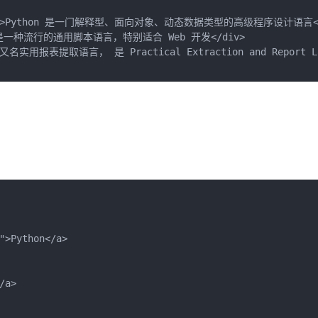
id="home">Python 是一门解释型、面向对象、动态数据类型的高级程序设计语言</
">PHP 是一种流行的通用脚本语言，特别适合 Web 开发</div>

erl 又名实用报表提取语言， 是 Practical Extraction and Report L
">Python</a>

a>
