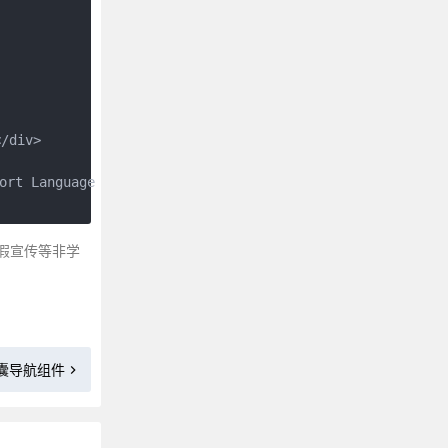
div>

ort Language 的缩写</div>

假宣传等非学
4 胶囊导航组件