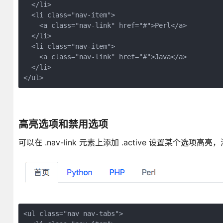
  </li>

  <li class="nav-item">

    <a class="nav-link" href="#">Perl</a>

  </li>

  <li class="nav-item">

    <a class="nav-link" href="#">Java</a>

  </li>

高亮选项和禁用选项
可以在 .nav-link 元素上添加 .active 设置某个选项高亮，
<ul class="nav nav-tabs">
