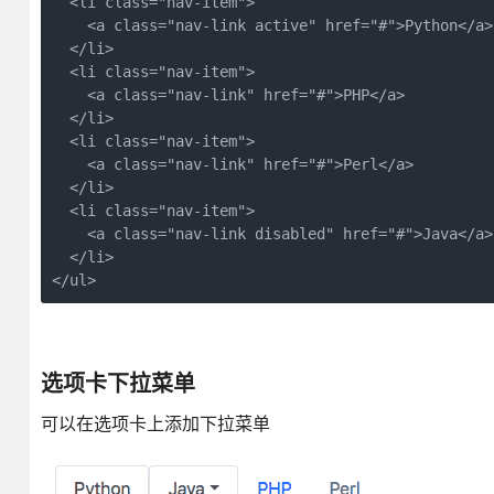
  <li class="nav-item">

    <a class="nav-link active" href="#">Python</a>

  </li>

  <li class="nav-item">

    <a class="nav-link" href="#">PHP</a>

  </li>

  <li class="nav-item">

    <a class="nav-link" href="#">Perl</a>

  </li>

  <li class="nav-item">

    <a class="nav-link disabled" href="#">Java</a>

  </li>

选项卡下拉菜单
可以在选项卡上添加下拉菜单