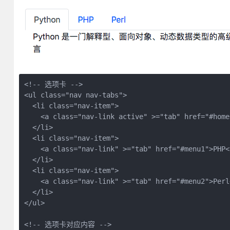
<!-- 选项卡 -->

<ul class="nav nav-tabs">

  <li class="nav-item">

    <a class="nav-link active" >="tab" href="#home
  </li>

  <li class="nav-item">

    <a class="nav-link" >="tab" href="#menu1">PHP</
  </li>

  <li class="nav-item">

    <a class="nav-link" >="tab" href="#menu2">Perl<
  </li>

</ul>

<!-- 选项卡对应内容 -->
