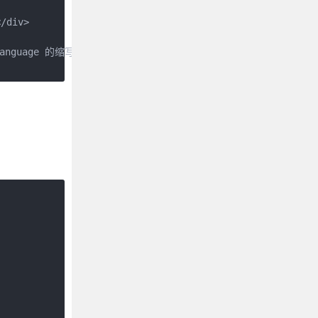
div>

anguage 的缩写</div>
