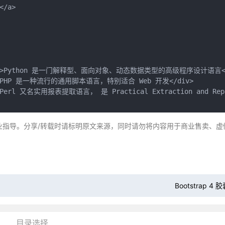
/a>

id="home">Python 是一门解释型、面向对象、动态数据类型的高级程序设计语言</
menu1">PHP 是一种流行的通用脚本语言，特别适合 Web 开发</div>

u2">Perl 又名实用报表提取语言， 是 Practical Extraction and Rep
业指导。分享/转载时请标明原文来源，同时请勿将内容用于商业售卖、虚
Bootstrap 
目录选择