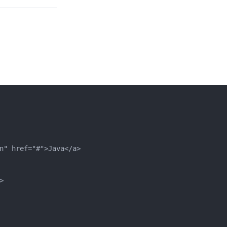
n" href="#">Java</a>


