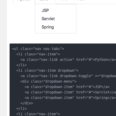
<ul class="nav nav-tabs">

  <li class="nav-item">

    <a class="nav-link active" href="#">Python</a>

  </li>

  <li class="nav-item dropdown">

    <a class="nav-link dropdown-toggle" >="dropdow
    <div class="dropdown-menu">

      <a class="dropdown-item" href="#">JSP</a>

      <a class="dropdown-item" href="#">Servlet</a>
      <a class="dropdown-item" href="#">Spring</a>

    </div>

  </li>

  <li class="nav-item">
