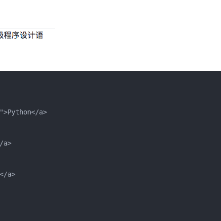
">Python</a>

a>

/a>
