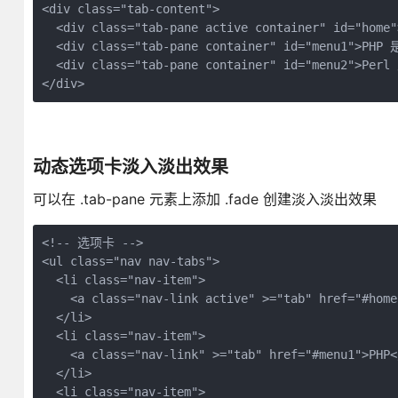
<div class="tab-content">

  <div class="tab-pane active container" 
  <div class="tab-pane container" id="menu1
  <div class="tab-pane container" id="menu2">P
动态选项卡淡入淡出效果
可以在 .tab-pane 元素上添加 .fade 创建淡入淡出效果
<!-- 选项卡 -->

<ul class="nav nav-tabs">

  <li class="nav-item">

    <a class="nav-link active" >="tab" href="#home
  </li>

  <li class="nav-item">

    <a class="nav-link" >="tab" href="#menu1">PHP</
  </li>

  <li class="nav-item">
