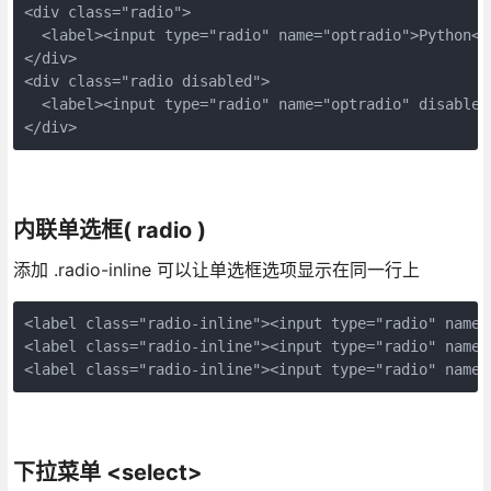
<div class="radio">

  <label><input type="radio" name="optradio">Python</l
</div>

<div class="radio disabled">

  <label><input type="radio" name="optradio" disabled>
内联单选框( radio )
添加 .radio-inline 可以让单选框选项显示在同一行上
<label class="radio-inline"><input type="radio" name=
<label class="radio-inline"><input type="radio" name=
下拉菜单 <select>