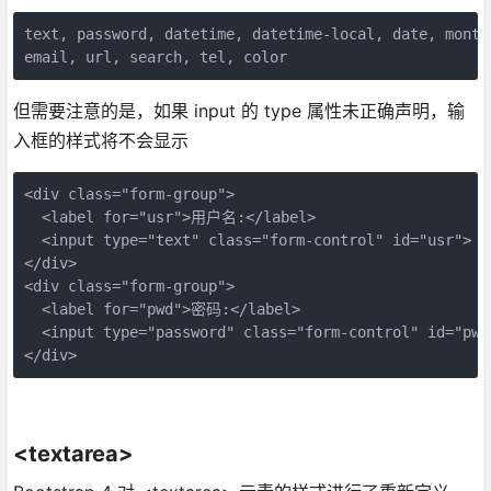
text, password, datetime, datetime-local, date, month
但需要注意的是，如果 input 的 type 属性未正确声明，输
入框的样式将不会显示
<div class="form-group">

  <label for="usr">用户名:</label>

  <input type="text" class="form-control" id="usr">

</div>

<div class="form-group">

  <label for="pwd">密码:</label>

  <input type="password" class="form-control" id="pwd"
<textarea>