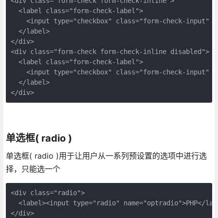
<div class="form-check form-check-inline">

  <label class="form-check-label">

    <input type="checkbox" class="form-check-input" va
  </label>

</div>

<div class="form-check form-check-inline disabled">

  <label class="form-check-label">

    <input type="checkbox" class="form-check-input" va
  </label>

单选框( radio )
单选框( radio )用于让用户从一系列预设置的选项中进行选
择，只能选一个
<div class="radio">

  <label><input type="radio" name="optradio">PHP</labe
</div>
