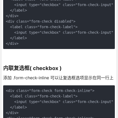
    <input type="checkbox" class="form-check-input" va
  </label>

</div>

<div class="form-check disabled">

  <label class="form-check-label">

    <input type="checkbox" class="form-check-input" va
  </label>

内联复选框( checkbox )
添加 .form-check-inline 可以让复选框选项显示在同一行上
<div class="form-check form-check-inline">

  <label class="form-check-label">

    <input type="checkbox" class="form-check-input" va
  </label>

</div>
