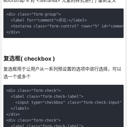
Bootstrap 4 对 <textarea> 元素的样式进行了重新定义
<div class="form-group">

  <label for="comment">评论:</label>

  <textarea class="form-control" rows="5" id="comment"
复选框( checkbox )
复选框用于让用户从一系列预设置的选项中进行选择，可以
选一个或多个
<div class="form-check">

  <label class="form-check-label">

    <input type="checkbox" class="form-check-input" va
  </label>

</div>

<div class="form-check">

  <label class="form-check-label">
