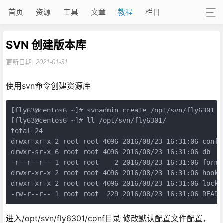
首页
资源
工具
文章
教程
栏目
SVN 创建版本库
更新日期:
2021-01-31
使用svn命令创建资源库
[fly63@centos6 ~]# svnadmin create /opt/svn/fly6301

[fly63@centos6 ~]# ll /opt/svn/fly6301/

total 24

drwxr-xr-x 2 root root 4096 2016/08/23 16:31:06 conf

drwxr-sr-x 6 root root 4096 2016/08/23 16:31:06 db

-r--r--r-- 1 root root    2 2016/08/23 16:31:06 format
drwxr-xr-x 2 root root 4096 2016/08/23 16:31:06 hooks

drwxr-xr-x 2 root root 4096 2016/08/23 16:31:06 locks

-rw-r--r-- 1 root root  229 2016/08/23 16:31:06 READM
进入/opt/svn/fly6301/conf目录 修改默认配置文件配置，